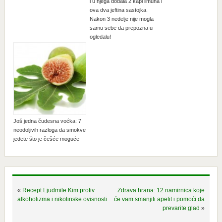
i u njega dodala 2 kapi limuna i
ova dva jeftina sastojka.
Nakon 3 nedelje nije mogla
samu sebe da prepozna u
ogledalu!
Još jedna čudesna voćka: 7
neodoljivih razloga da smokve
jedete što je češće moguće
«
Recept Ljudmile Kim protiv
Zdrava hrana: 12 namirnica koje
alkoholizma i nikotinske ovisnosti
će vam smanjiti apetit i pomoći da
prevarite glad
»