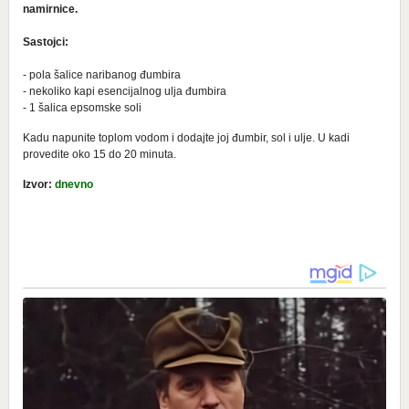
namirnice.
Sastojci:
- pola šalice naribanog đumbira
- nekoliko kapi esencijalnog ulja đumbira
- 1 šalica epsomske soli
Kadu napunite toplom vodom i dodajte joj đumbir, sol i ulje. U kadi
provedite oko 15 do 20 minuta.
Izvor:
dnevno