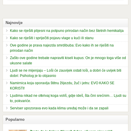
Najnovije
Kako se riješiti plijesni na potpuno prirodan način bez štetnih hemikalija
Kako se riješiti i spriječiti pojavu vlage u kući ili stanu
Ove godine je prava najezda smrdibuba: Evo kako ih se riješiti na
prirodan način
Zašto ove godine trebate napraviti kiseli kupus: On je mnogo toga više od
ukusne salate
Ljudi se ne mijenjaju – Loši će zauvijek ostati loši, a dobri će uvijek biti
dobri: Psiholog je to objasnio
Namirnica koja oporavlja štitnu žlijezdu, žuč i jetru: EVO KAKO SE
KORISTI!
Ljudima nikad ne otkrivaj koga voliš, gdje ideš, šta čini srećnim… Ljudi su
to, pokvariće.
Serviser upozorava evo kada klima uređaj može i da se zapali
Popularno