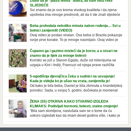
Znate da je “plava Nivea” dobra, ali vam nisu rekli
SLJEDEĆE
Svi znamo da je ovo krema visokog kvaliteta i da njena
upotreba ima mnoge prednosti, ali da li ste znali sljedeće
o njoj. Nivea krema u klasičnoj, plavoj kutiji,
prepoznatljivog mirisa i jednostavne formule, jeste nezamenljiv inventar
Beba prohodala nekoliko minuta nakon rođenja… Svi u
u kupatilima i muškaraca i žena. Mnogi ljudi se ne odvajaju od nje, pa je
bolnici zanijemili! (VIDEO)
čak nose sa […]
Ovaj video je postao viralan. Ova beba iz Brazila pokazuje
svoje prve korake. To je mnoge nasmijalo. Ovaj video je
baš neobičan. Ne viđamo baš često ovakve korake kod
novorođenih beba. Video je snimila babica, pregledalo ga je preko 80
Čupamo ga i gazimo misleći da je korov, a u stvari ne
miliona ljudi. Ove babice su ostale u čudu nakon što su vidjeli kako
znamo da je lijek za mnoge bolesti
beba želi […]
Koristio se još u Starom Egiptu, duže od milenijuma se
uzgaja u Kini i Indiji, Francuzi od njega prave različita
tradicionalna jela i čorbe… Jedino mi gazimo po njemu,
čupamo ga i bacamo kao korov! Tušt je jednogodišnji, ali vrlo uporan
5-ogodišnja djevojčica čeka u sudnici na usvajanje!
“korov” koji, ka­da nam se jednom nastani u bašti ili dvorištu, teško ga se
Kada je videjla ko je ušao na vrata, zanijemila je!
[…]
Od kako je bila beba, Daniel je bila zbrinuta u hraniteljskoj
porodici. Sada, u svojoj 5. godini, dočekala je momenat
usvajanja, kada će dobiti novu, stalnu porodicu. Ovaj dan
je bio veoma poseban za djevojčicu i njenu novu porodicu, ali je uskoro
ŽENA (55) OTKRIVA KAKO STVARNO IZGLEDA
postao još čarobniji, zahvaljujući socijalnom radniku koji poznaje
KLIMAKS: Podivljali hormoni, bolesti, stalno znojenje!
Daniel. Njenoj novoj porodici je […]
“Bila sam slomljena, naslušala sam se o tome da ću
uskoro izgledati kao da imam deset godina više, i kako je
to težak period u životu žene, podloga za mnoge bolesti,
gotovo da nema lijeka”, priča Violeta. “Kada sam napunila 48 godina,
osjetila sam da mi je menopauze ne samo bliža, nego da već “kuca […]