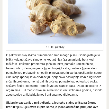
PHOTO:pixabay
O ljekovitim svojstvima đumbira već smo mnogo pisali. Gomoljasta je to
biljka koja ublažava simptome kod artritisa (za smanjenje bola kod
mišićnih i koštanih problema), jača imunitet, pomaže kod mučnine,
hemeroida, grčeva, migrena (glavobolje), kašlja, proljeva (generalno
pomaže kod probavnih smetnji), plinova, podrigivanja, opstipacije, spore
cirkulacije (poboljšava cirkulaciju i sprječava nastajanje krvnih ugrušaka,
srčanih problema, menstrualnih grčeva, pomaže kao oblog kod otoka,
snižava šećer, kolesterol, sprječava rast stanica raka, izbacuje toksine iz
organizma… U medicinske se svrhe koristi već stotinama godina, osobito
zbog svojeg antioksidativnog i antiupalnog djelovanja.
Sjajan je saveznik u mršavljenju, a jednako sjajno uništava štetne
tvari u tijelu. Ljekovita kupka samo je jedan od načina primjene ove