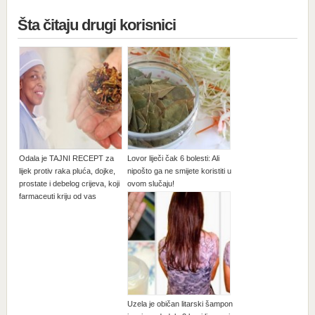
Šta čitaju drugi korisnici
Odala je TAJNI RECEPT za
Lovor liječi čak 6 bolesti: Ali
lijek protiv raka pluća, dojke,
nipošto ga ne smijete koristiti u
prostate i debelog crijeva, koji
ovom slučaju!
farmaceuti kriju od vas
Uzela je običan litarski šampon