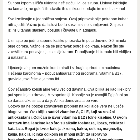
Suhom krpom s lišća uklonite nečistoću i iglice s ruba. Listove iskidajte
na komade, ne guleći ih, stavite ih u mikser i dodajte im med i alkohol.
Sve izmiksajte u jednoličnu smjesu. Ovaj pripravak nije potrebno kuhati
niti cijediti. Važno je da listovi budu sasvim sitno samljeveni. Smjesu
izlijte u tamnu staklenu posudu i čuvajte u hladnjaku.
Uzimajte po jednu supenu kašiku pripravka tri puta dnevno, 30 minuta
prije obroka. Važno je da se pripravak potroši do kraja. Nakon što ste
završili kuru posavjetujte se s ljekarom. Poboljšanje bi trebalo biti vidljivo
u nalazima.
Liječenje alojom možete kombinirati i s drugim prirodnim načinima
liječenja karcinoma – poput antiparazitnog programa, vitamina B17,
graviole, različitim dijetama itd.
Čovječanstvo koristi aloe veru već od davnina. Ova biljka se kao lijek prvi
put spominje u drevnoj Mezopotamiji. Kasnije su je usvojili Egipćani pa
se danas tako smatra da je Afrika domovina aloe vere.
Gotovo da ne postoji zdravstveni problem na koji aloe vera ne utječe
blagotvorno. Ova biljka
sadrži vitamine A, C i E, koji su snažni
antioksidansi. Odličan je izvor vitamina B12 i folne kiseline. U svom
sastavu ima i enzime kao što su alkalin fosfataza, lipaza, celulaza i
katalaza. Bogat je izvor kalcija, kroma, bakra, selena, magnezija,
kalija, kalcija i cinka od kojih su mnogi nužni za ispravno
funkcioniranje metabolizma. Ova biljka sadrži čak 12 antrakinona,