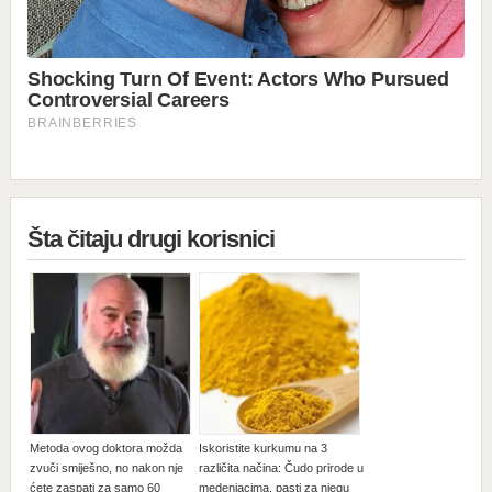
Šta čitaju drugi korisnici
Metoda ovog doktora možda
Iskoristite kurkumu na 3
zvuči smiješno, no nakon nje
različita načina: Čudo prirode u
ćete zaspati za samo 60
medenjacima, pasti za njegu