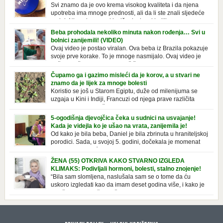
Svi znamo da je ovo krema visokog kvaliteta i da njena
upotreba ima mnoge prednosti, ali da li ste znali sljedeće
o njoj. Nivea krema u klasičnoj, plavoj kutiji,
prepoznatljivog mirisa i jednostavne formule, jeste nezamenljiv inventar
Beba prohodala nekoliko minuta nakon rođenja… Svi u
u kupatilima i muškaraca i žena. Mnogi ljudi se ne odvajaju od nje, pa je
bolnici zanijemili! (VIDEO)
čak nose sa […]
Ovaj video je postao viralan. Ova beba iz Brazila pokazuje
svoje prve korake. To je mnoge nasmijalo. Ovaj video je
baš neobičan. Ne viđamo baš često ovakve korake kod
novorođenih beba. Video je snimila babica, pregledalo ga je preko 80
Čupamo ga i gazimo misleći da je korov, a u stvari ne
miliona ljudi. Ove babice su ostale u čudu nakon što su vidjeli kako
znamo da je lijek za mnoge bolesti
beba želi […]
Koristio se još u Starom Egiptu, duže od milenijuma se
uzgaja u Kini i Indiji, Francuzi od njega prave različita
tradicionalna jela i čorbe… Jedino mi gazimo po njemu,
čupamo ga i bacamo kao korov! Tušt je jednogodišnji, ali vrlo uporan
5-ogodišnja djevojčica čeka u sudnici na usvajanje!
“korov” koji, ka­da nam se jednom nastani u bašti ili dvorištu, teško ga se
Kada je videjla ko je ušao na vrata, zanijemila je!
[…]
Od kako je bila beba, Daniel je bila zbrinuta u hraniteljskoj
porodici. Sada, u svojoj 5. godini, dočekala je momenat
usvajanja, kada će dobiti novu, stalnu porodicu. Ovaj dan
je bio veoma poseban za djevojčicu i njenu novu porodicu, ali je uskoro
ŽENA (55) OTKRIVA KAKO STVARNO IZGLEDA
postao još čarobniji, zahvaljujući socijalnom radniku koji poznaje
KLIMAKS: Podivljali hormoni, bolesti, stalno znojenje!
Daniel. Njenoj novoj porodici je […]
“Bila sam slomljena, naslušala sam se o tome da ću
uskoro izgledati kao da imam deset godina više, i kako je
to težak period u životu žene, podloga za mnoge bolesti,
gotovo da nema lijeka”, priča Violeta. “Kada sam napunila 48 godina,
osjetila sam da mi je menopauze ne samo bliža, nego da već “kuca […]