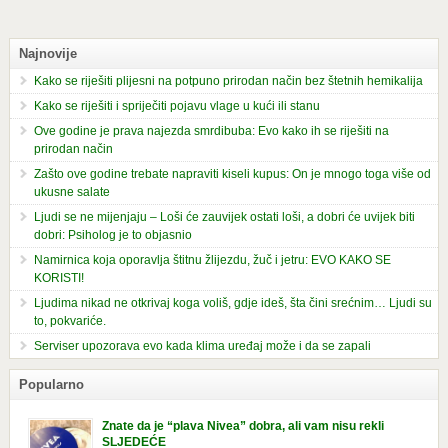
Najnovije
Kako se riješiti plijesni na potpuno prirodan način bez štetnih hemikalija
Kako se riješiti i spriječiti pojavu vlage u kući ili stanu
Ove godine je prava najezda smrdibuba: Evo kako ih se riješiti na
prirodan način
Zašto ove godine trebate napraviti kiseli kupus: On je mnogo toga više od
ukusne salate
Ljudi se ne mijenjaju – Loši će zauvijek ostati loši, a dobri će uvijek biti
dobri: Psiholog je to objasnio
Namirnica koja oporavlja štitnu žlijezdu, žuč i jetru: EVO KAKO SE
KORISTI!
Ljudima nikad ne otkrivaj koga voliš, gdje ideš, šta čini srećnim… Ljudi su
to, pokvariće.
Serviser upozorava evo kada klima uređaj može i da se zapali
Popularno
Znate da je “plava Nivea” dobra, ali vam nisu rekli
SLJEDEĆE