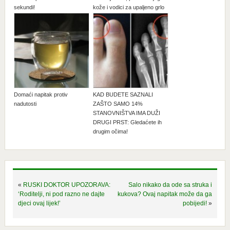
sekundi!
kože i vodici za upaljeno grlo
Domaći napitak protiv
KAD BUDETE SAZNALI
nadutosti
ZAŠTO SAMO 14%
STANOVNIŠTVA IMA DUŽI
DRUGI PRST: Gledaćete ih
drugim očima!
«
RUSKI DOKTOR UPOZORAVA:
Salo nikako da ode sa struka i
‘Roditelji, ni pod razno ne dajte
kukova? Ovaj napitak može da ga
djeci ovaj lijek!’
pobijedi!
»