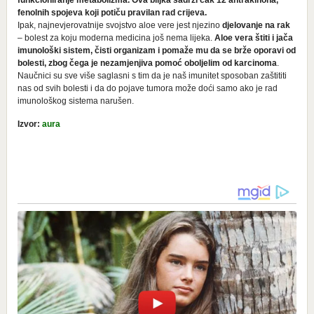
fenolnih spojeva koji potiču pravilan rad crijeva.
Ipak, najnevjerovatnije svojstvo aloe vere jest njezino
djelovanje na rak
– bolest za koju moderna medicina još nema lijeka.
Aloe vera štiti i jača
imunološki sistem, čisti organizam i pomaže mu da se brže oporavi od
bolesti, zbog čega je nezamjenjiva pomoć oboljelim od karcinoma
.
Naučnici su sve više saglasni s tim da je naš imunitet sposoban zaštititi
nas od svih bolesti i da do pojave tumora može doći samo ako je rad
imunološkog sistema narušen.
Izvor:
aura