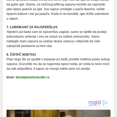
da gube igle. Naime, od običnog jeftinog sapuna možete da napravite
jako lijepo jastuče za igle. Suv sapun umotajte u parče tkanine, vežite
lijepom trakom i eto ga jastuče. Kada ih ne koristite, igle držite zabodene
u sapun.
7. LUBRIKANT ZA RAJSFERŠLUS
Sljedeći put kada vam se rajsveršlus zaglavi, samo se sjetite da postoji
jednostavno rješenje i ono se nalazi na vašem umivaoniku. Samo
natrljajte malo sapuna sa zadnje strane zubaca i vidjećete da ćete
zakopčati pantalone za tren oka.
8. ČISTAČ NOKTIJU
Prije nego što se uputite u kopanje po bašti, pređite noktima preko suhog
sapuna. Dozvolite mu da se nagomila ispod nokta, jer onda tu neće moći
da uđe prljavština. A sapun se mnogo lakše pere od zemlje.
Izvor:
doznajemo/zena.blic.rs