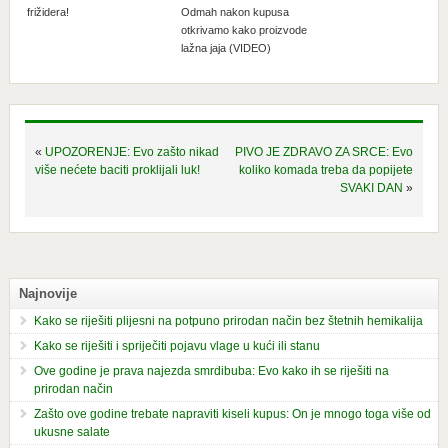
frižidera!
Odmah nakon kupusa
otkrivamo kako proizvode
lažna jaja (VIDEO)
«
UPOZORENJE: Evo zašto nikad
PIVO JE ZDRAVO ZA SRCE: Evo
više nećete baciti proklijali luk!
koliko komada treba da popijete
SVAKI DAN
»
Najnovije
Kako se riješiti plijesni na potpuno prirodan način bez štetnih hemikalija
Kako se riješiti i spriječiti pojavu vlage u kući ili stanu
Ove godine je prava najezda smrdibuba: Evo kako ih se riješiti na
prirodan način
Zašto ove godine trebate napraviti kiseli kupus: On je mnogo toga više od
ukusne salate