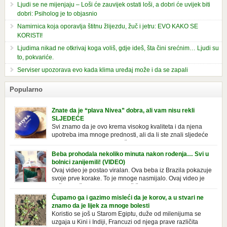
Ljudi se ne mijenjaju – Loši će zauvijek ostati loši, a dobri će uvijek biti
dobri: Psiholog je to objasnio
Namirnica koja oporavlja štitnu žlijezdu, žuč i jetru: EVO KAKO SE
KORISTI!
Ljudima nikad ne otkrivaj koga voliš, gdje ideš, šta čini srećnim… Ljudi su
to, pokvariće.
Serviser upozorava evo kada klima uređaj može i da se zapali
Popularno
Znate da je “plava Nivea” dobra, ali vam nisu rekli
SLJEDEĆE
Svi znamo da je ovo krema visokog kvaliteta i da njena
upotreba ima mnoge prednosti, ali da li ste znali sljedeće
o njoj. Nivea krema u klasičnoj, plavoj kutiji,
prepoznatljivog mirisa i jednostavne formule, jeste nezamenljiv inventar
Beba prohodala nekoliko minuta nakon rođenja… Svi u
u kupatilima i muškaraca i žena. Mnogi ljudi se ne odvajaju od nje, pa je
bolnici zanijemili! (VIDEO)
čak nose sa […]
Ovaj video je postao viralan. Ova beba iz Brazila pokazuje
svoje prve korake. To je mnoge nasmijalo. Ovaj video je
baš neobičan. Ne viđamo baš često ovakve korake kod
novorođenih beba. Video je snimila babica, pregledalo ga je preko 80
Čupamo ga i gazimo misleći da je korov, a u stvari ne
miliona ljudi. Ove babice su ostale u čudu nakon što su vidjeli kako
znamo da je lijek za mnoge bolesti
beba želi […]
Koristio se još u Starom Egiptu, duže od milenijuma se
uzgaja u Kini i Indiji, Francuzi od njega prave različita