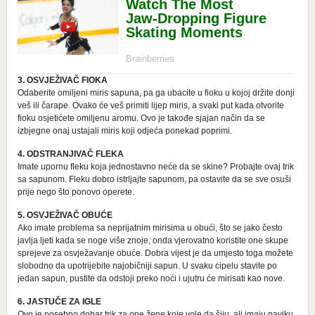
3. OSVJEŽIVAČ FIOKA
Odaberite omiljeni miris sapuna, pa ga ubacite u fioku u kojoj držite donji
veš ili čarape. Ovako će veš primiti lijep miris, a svaki put kada otvorite
fioku osjetićete omiljenu aromu. Ovo je takođe sjajan način da se
izbjegne onaj ustajali miris koji odjeća ponekad poprimi.
4. ODSTRANJIVAČ FLEKA
Imate upornu fleku koja jednostavno neće da se skine? Probajte ovaj trik
sa sapunom. Fleku dobro istrljajte sapunom, pa ostavite da se sve osuši
prije nego što ponovo operete.
5. OSVJEŽIVAČ OBUĆE
Ako imate problema sa neprijatnim mirisima u obući, što se jako često
javlja ljeti kada se noge više znoje, onda vjerovatno koristite one skupe
sprejeve za osvježavanje obuće. Dobra vijest je da umjesto toga možete
slobodno da upotrijebite najobičniji sapun. U svaku cipelu stavite po
jedan sapun, pustite da odstoji preko noći i ujutru će mirisati kao nove.
6. JASTUČE ZA IGLE
Ovo je posebno dobar trik za one žene koje vole da šiju, ali imaju naviku