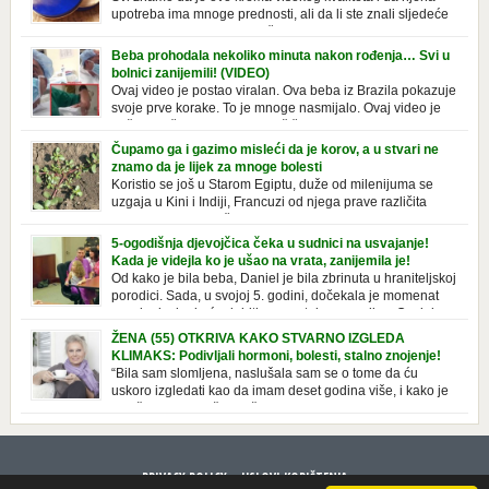
upotreba ima mnoge prednosti, ali da li ste znali sljedeće
o njoj. Nivea krema u klasičnoj, plavoj kutiji,
prepoznatljivog mirisa i jednostavne formule, jeste nezamenljiv inventar
Beba prohodala nekoliko minuta nakon rođenja… Svi u
u kupatilima i muškaraca i žena. Mnogi ljudi se ne odvajaju od nje, pa je
bolnici zanijemili! (VIDEO)
čak nose sa […]
Ovaj video je postao viralan. Ova beba iz Brazila pokazuje
svoje prve korake. To je mnoge nasmijalo. Ovaj video je
baš neobičan. Ne viđamo baš često ovakve korake kod
novorođenih beba. Video je snimila babica, pregledalo ga je preko 80
Čupamo ga i gazimo misleći da je korov, a u stvari ne
miliona ljudi. Ove babice su ostale u čudu nakon što su vidjeli kako
znamo da je lijek za mnoge bolesti
beba želi […]
Koristio se još u Starom Egiptu, duže od milenijuma se
uzgaja u Kini i Indiji, Francuzi od njega prave različita
tradicionalna jela i čorbe… Jedino mi gazimo po njemu,
čupamo ga i bacamo kao korov! Tušt je jednogodišnji, ali vrlo uporan
5-ogodišnja djevojčica čeka u sudnici na usvajanje!
“korov” koji, ka­da nam se jednom nastani u bašti ili dvorištu, teško ga se
Kada je videjla ko je ušao na vrata, zanijemila je!
[…]
Od kako je bila beba, Daniel je bila zbrinuta u hraniteljskoj
porodici. Sada, u svojoj 5. godini, dočekala je momenat
usvajanja, kada će dobiti novu, stalnu porodicu. Ovaj dan
je bio veoma poseban za djevojčicu i njenu novu porodicu, ali je uskoro
ŽENA (55) OTKRIVA KAKO STVARNO IZGLEDA
postao još čarobniji, zahvaljujući socijalnom radniku koji poznaje
KLIMAKS: Podivljali hormoni, bolesti, stalno znojenje!
Daniel. Njenoj novoj porodici je […]
“Bila sam slomljena, naslušala sam se o tome da ću
uskoro izgledati kao da imam deset godina više, i kako je
to težak period u životu žene, podloga za mnoge bolesti,
gotovo da nema lijeka”, priča Violeta. “Kada sam napunila 48 godina,
osjetila sam da mi je menopauze ne samo bliža, nego da već “kuca […]
PRIVACY POLICY
USLOVI KORIŠTENJA