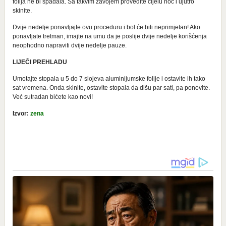
folija ne bi spadala. Sa takvim zavojem provedite cijelu noć i ujutro
skinite.
Dvije nedelje ponavljajte ovu proceduru i bol će biti neprimjetan! Ako
ponavljate tretman, imajte na umu da je poslije dvije nedelje korišćenja
neophodno napraviti dvije nedelje pauze.
LIJEČI PREHLADU
Umotajte stopala u 5 do 7 slojeva aluminijumske folije i ostavite ih tako
sat vremena. Onda skinite, ostavite stopala da dišu par sati, pa ponovite.
Već sutradan bićete kao novi!
Izvor:
zena