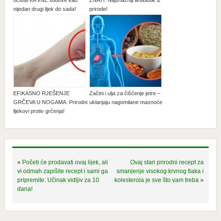
očistiti KRVNE sudove kao
ZNATI: Najsnažniji antibiotik iz
nijedan drugi lijek do sada!
prirode!
EFIKASNO RJEŠENJE
Začini i ulja za čišćenje jetre –
GRČEVA U NOGAMA: Prirodni
uklanjaju nagomilane masnoće
lijekovi protiv grčenja!
«
Početi će prodavati ovaj lijek, ali
Ovaj stari prirodni recept za
vi odmah zapišite recept i sami ga
smanjenje visokog krvnog tlaka i
pripremite: Učinak vidljiv za 10
kolesterola je sve što vam treba
»
dana!