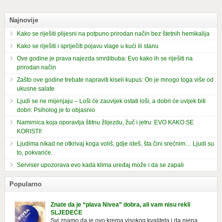
Najnovije
Kako se riješiti plijesni na potpuno prirodan način bez štetnih hemikalija
Kako se riješiti i spriječiti pojavu vlage u kući ili stanu
Ove godine je prava najezda smrdibuba: Evo kako ih se riješiti na
prirodan način
Zašto ove godine trebate napraviti kiseli kupus: On je mnogo toga više od
ukusne salate
Ljudi se ne mijenjaju – Loši će zauvijek ostati loši, a dobri će uvijek biti
dobri: Psiholog je to objasnio
Namirnica koja oporavlja štitnu žlijezdu, žuč i jetru: EVO KAKO SE
KORISTI!
Ljudima nikad ne otkrivaj koga voliš, gdje ideš, šta čini srećnim… Ljudi su
to, pokvariće.
Serviser upozorava evo kada klima uređaj može i da se zapali
Popularno
Znate da je “plava Nivea” dobra, ali vam nisu rekli
SLJEDEĆE
Svi znamo da je ovo krema visokog kvaliteta i da njena