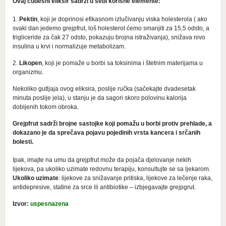
Ovaj čudesni eliksir sadrzi u sebi korisne elemente:
1.
Pektin
, koji je doprinosi efikasnom izlučivanju viska holesterola ( ako
svaki dan jedemo grejpfrut, loš holesterol ćemo smanjiti za 15,5 odsto, a
trigliceride za čak 27 odsto, pokazuju brojna istraživanja), snižava nivo
insulina u krvi i normalizuje metabolizam.
2.
Likopen
, koji je pomaže u borbi sa toksinima i štetnim materijama u
organizmu.
Nekoliko gutljaja ovog eliksira, poslije ručka (sačekajte dvadesetak
minuta poslije jela), u stanju je da sagori skoro polovinu kalorija
dobijenih tokom obroka.
Grejpfrut sadrži brojne sastojke koji pomažu u borbi protiv prehlade, a
dokazano je da sprečava pojavu pojedinih vrsta kancera i srčanih
bolesti.
Ipak, imajte na umu da grejpfrut može da pojača djelovanje nekih
lijekova, pa ukoliko uzimate redovnu terapiju, konsultujte se sa ljekarom.
Ukoliko uzimate
: lijekove za snižavanje pritiska, lijekove za lečenje raka,
antidepresive, statine za srce ili antibiotike – izbjegavajte grejpgrut.
Izvor:
uspesnazena