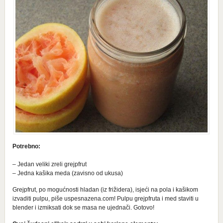
Potrebno:
– Jedan veliki zreli grejpfrut
– Jedna kašika meda (zavisno od ukusa)
Grejpfrut, po mogućnosti hladan (iz frižidera), isjeći na pola i kašikom
izvaditi pulpu, piše uspesnazena.com! Pulpu grejpfruta i med staviti u
blender i izmiksati dok se masa ne ujednači. Gotovo!