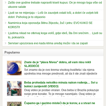
Zašto ove godine trebate napraviti kiseli kupus: On je mnogo toga više od
ukusne salate
Ljudi se ne mijenjaju – Loši će zauvijek ostati loši, a dobri će uvijek biti
dobri: Psiholog je to objasnio
Namirnica koja oporavlja štitnu žlijezdu, žuč i jetru: EVO KAKO SE
KORISTI!
Ljudima nikad ne otkrivaj koga voliš, gdje ideš, šta čini srećnim… Ljudi su
to, pokvariće.
Serviser upozorava evo kada klima uređaj može i da se zapali
Popularno
Znate da je “plava Nivea” dobra, ali vam nisu rekli
SLJEDEĆE
Svi znamo da je ovo krema visokog kvaliteta i da njena
upotreba ima mnoge prednosti, ali da li ste znali sljedeće
o njoj. Nivea krema u klasičnoj, plavoj kutiji,
prepoznatljivog mirisa i jednostavne formule, jeste nezamenljiv inventar
Beba prohodala nekoliko minuta nakon rođenja… Svi u
u kupatilima i muškaraca i žena. Mnogi ljudi se ne odvajaju od nje, pa je
bolnici zanijemili! (VIDEO)
čak nose sa […]
Ovaj video je postao viralan. Ova beba iz Brazila pokazuje
svoje prve korake. To je mnoge nasmijalo. Ovaj video je
baš neobičan. Ne viđamo baš često ovakve korake kod
novorođenih beba. Video je snimila babica, pregledalo ga je preko 80
Čupamo ga i gazimo misleći da je korov, a u stvari ne
miliona ljudi. Ove babice su ostale u čudu nakon što su vidjeli kako