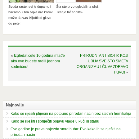
Svuda raste, svi je čupamo i
Šta ste prvo ugledali na slici.
bacamo: Ova biljka nije korov,
Test je tačan 98%.
može da vas izliječi od glave
do pete!
«
Izgledat ćete 10 godina mlađe
PRIRODNI ANTIBIOTIK KOJI
ako ovo budete radili jednom
UBIJA SVE ŠTO SMETA
sedmično!
ORGANIZMU I ČUVA ZDRAVO
TKIVO!
»
Najnovije
Kako se riješiti plijesni na potpuno prirodan način bez štetnih hemikalija
Kako se riješiti i spriječiti pojavu vlage u kući ili stanu
Ove godine je prava najezda smrdibuba: Evo kako ih se riješiti na
prirodan način