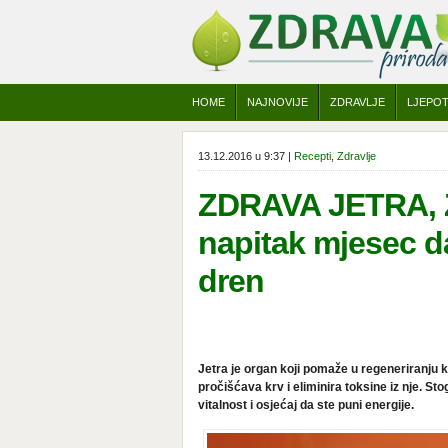
HOME
NAJNOVIJE
ZDRAVLJE
LJEPO
13.12.2016 u 9:37 |
Recepti
,
Zdravlje
ZDRAVA JETRA, ZD
napitak mjesec da
dren
Jetra je organ koji pomaže u regeneriranju k
pročišćava krv i eliminira toksine iz nje. St
vitalnost i osjećaj da ste puni energije.