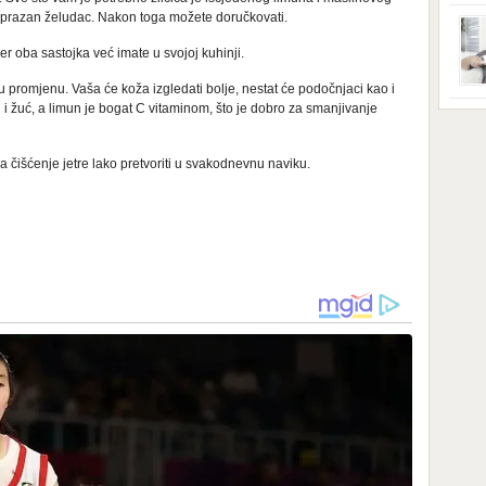
ga s
zbri
na prazan želudac. Nakon toga možete doručkovati.
godi
dobi
r oba sastojka već imate u svojoj kuhinji.
veom
poro
 promjenu. Vaša će koža izgledati bolje, nestat će podočnjaci kao i
zahv
u i žuć, a limun je bogat C vitaminom, što je dobro za smanjivanje
se o
Dani
dese
živo
nema
a čišćenje jetre lako pretvoriti u svakodnevnu naviku.
48 g
samo