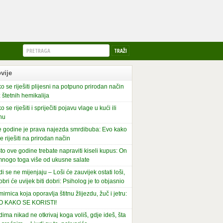
vije
o se riješiti plijesni na potpuno prirodan način
 štetnih hemikalija
o se riješiti i spriječiti pojavu vlage u kući ili
nu
 godine je prava najezda smrdibuba: Evo kako
se riješiti na prirodan način
to ove godine trebate napraviti kiseli kupus: On
mnogo toga više od ukusne salate
di se ne mijenjaju – Loši će zauvijek ostati loši,
obri će uvijek biti dobri: Psiholog je to objasnio
irnica koja oporavlja štitnu žlijezdu, žuč i jetru:
O KAKO SE KORISTI!
dima nikad ne otkrivaj koga voliš, gdje ideš, šta