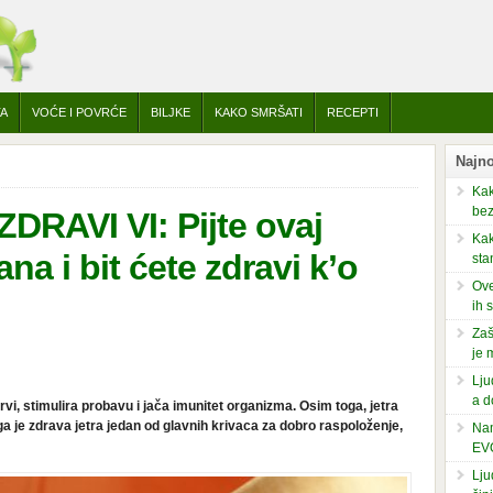
TA
VOĆE I POVRĆE
BILJKE
KAKO SMRŠATI
RECEPTI
Najno
Kak
bez
RAVI VI: Pijte ovaj
Kak
na i bit ćete zdravi k’o
sta
Ove
ih 
Zaš
je 
Lju
a d
rvi, stimulira probavu i jača imunitet organizma. Osim toga, jetra
oga je zdrava jetra jedan od glavnih krivaca za dobro raspoloženje,
Nam
EV
Lju