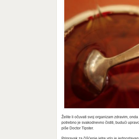
Želite li očuvati svoj organizam zdravim, onda
potrebno je svakodnevno čistiti, budući upravo
piše Doctor Tipster.
Pripravak za čišćenje jetre vrlo je jednostava