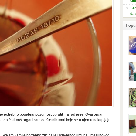
čin
Ser
da 
Popu
slje
kuti
form
mušk
nje,
kora
neob
kod 
preg
babi
beba
 je potrebno posebnu pozornost obratiti na rad jetre. Ovaj organ
i Ind
trad
 ona čisti vaš organizam od štetnih tvari koje se u njemu nakupljaju,
njem
jedn
nam 
n. Sve što vam je potrebno žličica je iscjeđenog limuna i maslinovog