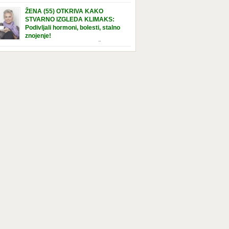
e […]
nuta u hraniteljskoj porodici. Sada, u svojoj 5.
ŽENA (55) OTKRIVA KAKO
ni, dočekala je momenat usvajanja, kada će
STVARNO IZGLEDA KLIMAKS:
ti novu, stalnu porodicu. Ovaj dan je bio
Podivljali hormoni, bolesti, stalno
a poseban za djevojčicu i njenu novu
znojenje!
dicu, ali je uskoro postao još čarobniji,
“Bila sam slomljena, naslušala sam
aljujući socijalnom radniku koji poznaje
 tome da ću uskoro izgledati kao da imam
el. Njenoj novoj porodici je […]
t godina više, i kako je to težak period u
tu žene, podloga za mnoge bolesti, gotovo da
 lijeka”, priča Violeta. “Kada sam napunila
odina, osjetila sam da mi je menopauze ne
 bliža, nego da već “kuca […]