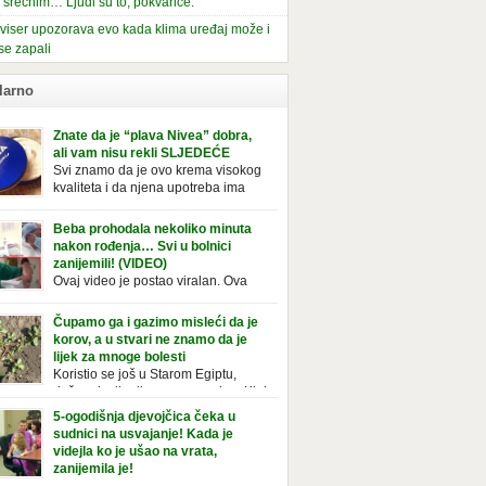
i srećnim… Ljudi su to, pokvariće.
viser upozorava evo kada klima uređaj može i
se zapali
larno
Znate da je “plava Nivea” dobra,
ali vam nisu rekli SLJEDEĆE
Svi znamo da je ovo krema visokog
kvaliteta i da njena upotreba ima
mnoge prednosti, ali da li ste znali
deće o njoj. Nivea krema u klasičnoj, plavoj
Beba prohodala nekoliko minuta
ji, prepoznatljivog mirisa i jednostavne
nakon rođenja… Svi u bolnici
ule, jeste nezamenljiv inventar u kupatilima i
zanijemili! (VIDEO)
araca i žena. Mnogi ljudi se ne odvajaju od
Ovaj video je postao viralan. Ova
 pa je čak nose sa […]
beba iz Brazila pokazuje svoje prve
ke. To je mnoge nasmijalo. Ovaj video je baš
Čupamo ga i gazimo misleći da je
ičan. Ne viđamo baš često ovakve korake
korov, a u stvari ne znamo da je
novorođenih beba. Video je snimila babica,
lijek za mnoge bolesti
ledalo ga je preko 80 miliona ljudi. Ove
Koristio se još u Starom Egiptu,
ce su ostale u čudu nakon što su vidjeli kako
duže od milenijuma se uzgaja u Kini
 želi […]
iji, Francuzi od njega prave različita
5-ogodišnja djevojčica čeka u
icionalna jela i čorbe… Jedino mi gazimo po
sudnici na usvajanje! Kada je
u, čupamo ga i bacamo kao korov! Tušt je
videjla ko je ušao na vrata,
ogodišnji, ali vrlo uporan “korov” koji, ka­da
zanijemila je!
se jednom nastani u bašti ili dvorištu, teško
Od kako je bila beba, Daniel je bila