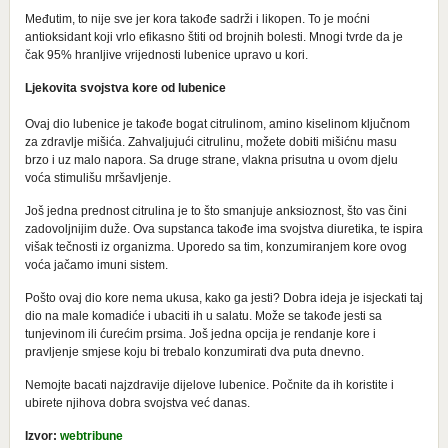
Međutim, to nije sve jer kora takođe sadrži i likopen. To je moćni
antioksidant koji vrlo efikasno štiti od brojnih bolesti. Mnogi tvrde da je
čak 95% hranljive vrijednosti lubenice upravo u kori.
Ljekovita svojstva kore od lubenice
Ovaj dio lubenice je takođe bogat citrulinom, amino kiselinom ključnom
za zdravlje mišića. Zahvaljujući citrulinu, možete dobiti mišićnu masu
brzo i uz malo napora. Sa druge strane, vlakna prisutna u ovom djelu
voća stimulišu mršavljenje.
Još jedna prednost citrulina je to što smanjuje anksioznost, što vas čini
zadovoljnijim duže. Ova supstanca takođe ima svojstva diuretika, te ispira
višak tečnosti iz organizma. Uporedo sa tim, konzumiranjem kore ovog
voća jačamo imuni sistem.
Pošto ovaj dio kore nema ukusa, kako ga jesti? Dobra ideja je isjeckati taj
dio na male komadiće i ubaciti ih u salatu. Može se takođe jesti sa
tunjevinom ili ćurećim prsima. Još jedna opcija je rendanje kore i
pravljenje smjese koju bi trebalo konzumirati dva puta dnevno.
Nemojte bacati najzdravije dijelove lubenice. Počnite da ih koristite i
ubirete njihova dobra svojstva već danas.
Izvor:
webtribune