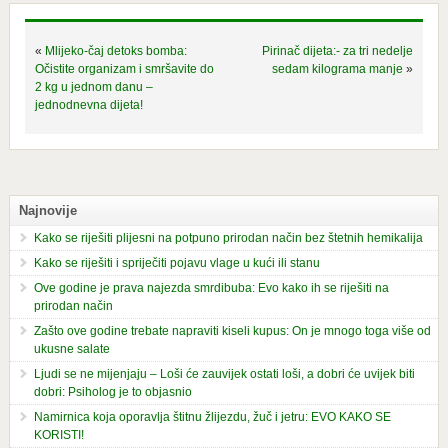
«
Mlijeko-čaj detoks bomba:
Pirinač dijeta:- za tri nedelje
Očistite organizam i smršavite do
sedam kilograma manje
»
2 kg u jednom danu –
jednodnevna dijeta!
Najnovije
Kako se riješiti plijesni na potpuno prirodan način bez štetnih hemikalija
Kako se riješiti i spriječiti pojavu vlage u kući ili stanu
Ove godine je prava najezda smrdibuba: Evo kako ih se riješiti na
prirodan način
Zašto ove godine trebate napraviti kiseli kupus: On je mnogo toga više od
ukusne salate
Ljudi se ne mijenjaju – Loši će zauvijek ostati loši, a dobri će uvijek biti
dobri: Psiholog je to objasnio
Namirnica koja oporavlja štitnu žlijezdu, žuč i jetru: EVO KAKO SE
KORISTI!