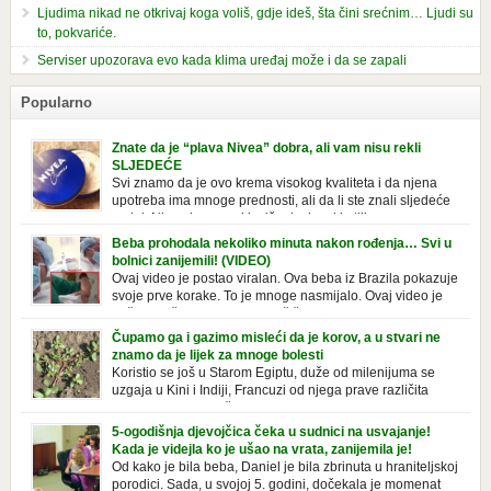
Ljudima nikad ne otkrivaj koga voliš, gdje ideš, šta čini srećnim… Ljudi su
to, pokvariće.
Serviser upozorava evo kada klima uređaj može i da se zapali
Popularno
Znate da je “plava Nivea” dobra, ali vam nisu rekli
SLJEDEĆE
Svi znamo da je ovo krema visokog kvaliteta i da njena
upotreba ima mnoge prednosti, ali da li ste znali sljedeće
o njoj. Nivea krema u klasičnoj, plavoj kutiji,
prepoznatljivog mirisa i jednostavne formule, jeste nezamenljiv inventar
Beba prohodala nekoliko minuta nakon rođenja… Svi u
u kupatilima i muškaraca i žena. Mnogi ljudi se ne odvajaju od nje, pa je
bolnici zanijemili! (VIDEO)
čak nose sa […]
Ovaj video je postao viralan. Ova beba iz Brazila pokazuje
svoje prve korake. To je mnoge nasmijalo. Ovaj video je
baš neobičan. Ne viđamo baš često ovakve korake kod
novorođenih beba. Video je snimila babica, pregledalo ga je preko 80
Čupamo ga i gazimo misleći da je korov, a u stvari ne
miliona ljudi. Ove babice su ostale u čudu nakon što su vidjeli kako
znamo da je lijek za mnoge bolesti
beba želi […]
Koristio se još u Starom Egiptu, duže od milenijuma se
uzgaja u Kini i Indiji, Francuzi od njega prave različita
tradicionalna jela i čorbe… Jedino mi gazimo po njemu,
čupamo ga i bacamo kao korov! Tušt je jednogodišnji, ali vrlo uporan
5-ogodišnja djevojčica čeka u sudnici na usvajanje!
“korov” koji, ka­da nam se jednom nastani u bašti ili dvorištu, teško ga se
Kada je videjla ko je ušao na vrata, zanijemila je!
[…]
Od kako je bila beba, Daniel je bila zbrinuta u hraniteljskoj
porodici. Sada, u svojoj 5. godini, dočekala je momenat