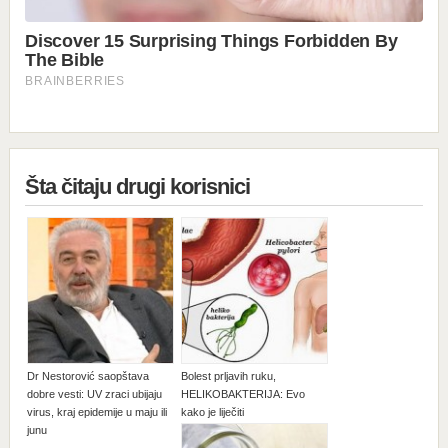
Šta čitaju drugi korisnici
Dr Nestorović saopštava
Bolest prljavih ruku,
dobre vesti: UV zraci ubijaju
HELIKOBAKTERIJA: Evo
virus, kraj epidemije u maju ili
kako je liječiti
junu