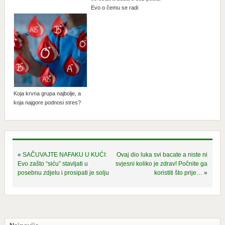
Evo o čemu se radi
Koja krvna grupa najbolje, a
koja najgore podnosi stres?
«
SAČUVAJTE NAFAKU U KUĆI:
Ovaj dio luka svi bacate a niste ni
Evo zašto “siću” stavljati u
svjesni koliko je zdrav! Počnite ga
posebnu zdjelu i prosipati je solju
koristiti što prije…
»