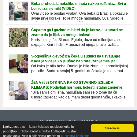
prepoznatljivog mirisa i jednostavne formule, jeste nezamenljiv inventar
Beba prohodala nekoliko minuta nakon rođenja… Svi u
u kupatilima i muškaraca i žena. Mnogi ljudi se ne odvajaju od nje, pa je
bolnici zanijemili! (VIDEO)
čak nose sa […]
Ovaj video je postao viralan. Ova beba iz Brazila pokazuje
svoje prve korake. To je mnoge nasmijalo. Ovaj video je
baš neobičan. Ne viđamo baš često ovakve korake kod
novorođenih beba. Video je snimila babica, pregledalo ga je preko 80
Čupamo ga i gazimo misleći da je korov, a u stvari ne
miliona ljudi. Ove babice su ostale u čudu nakon što su vidjeli kako
znamo da je lijek za mnoge bolesti
beba želi […]
Koristio se još u Starom Egiptu, duže od milenijuma se
uzgaja u Kini i Indiji, Francuzi od njega prave različita
tradicionalna jela i čorbe… Jedino mi gazimo po njemu,
čupamo ga i bacamo kao korov! Tušt je jednogodišnji, ali vrlo uporan
5-ogodišnja djevojčica čeka u sudnici na usvajanje!
“korov” koji, ka­da nam se jednom nastani u bašti ili dvorištu, teško ga se
Kada je videjla ko je ušao na vrata, zanijemila je!
[…]
Od kako je bila beba, Daniel je bila zbrinuta u hraniteljskoj
porodici. Sada, u svojoj 5. godini, dočekala je momenat
usvajanja, kada će dobiti novu, stalnu porodicu. Ovaj dan
je bio veoma poseban za djevojčicu i njenu novu porodicu, ali je uskoro
ŽENA (55) OTKRIVA KAKO STVARNO IZGLEDA
postao još čarobniji, zahvaljujući socijalnom radniku koji poznaje
KLIMAKS: Podivljali hormoni, bolesti, stalno znojenje!
Daniel. Njenoj novoj porodici je […]
“Bila sam slomljena, naslušala sam se o tome da ću
uskoro izgledati kao da imam deset godina više, i kako je
to težak period u životu žene, podloga za mnoge bolesti,
gotovo da nema lijeka”, priča Violeta. “Kada sam napunila 48 godina,
osjetila sam da mi je menopauze ne samo bliža, nego da već “kuca […]
PRIVACY POLICY
USLOVI KORIŠTENJA
Lijekizprirode.com koristi kolačiće (cookies) kako bi
Slažem se
© 2013 LijekizPrirode. All rights reserved
poboljšao funkcionalnost stranice i prilagodio sustav
oglašavanja. Više o kolačićima pročitajte u
uvjetima korištenja