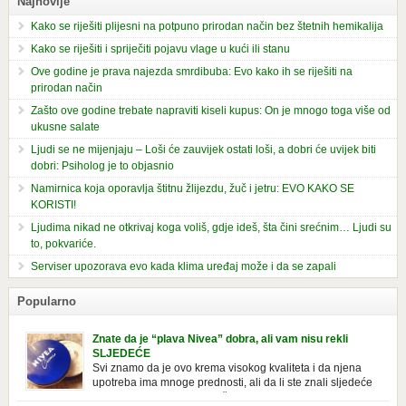
Najnovije
Kako se riješiti plijesni na potpuno prirodan način bez štetnih hemikalija
Kako se riješiti i spriječiti pojavu vlage u kući ili stanu
Ove godine je prava najezda smrdibuba: Evo kako ih se riješiti na
prirodan način
Zašto ove godine trebate napraviti kiseli kupus: On je mnogo toga više od
ukusne salate
Ljudi se ne mijenjaju – Loši će zauvijek ostati loši, a dobri će uvijek biti
dobri: Psiholog je to objasnio
Namirnica koja oporavlja štitnu žlijezdu, žuč i jetru: EVO KAKO SE
KORISTI!
Ljudima nikad ne otkrivaj koga voliš, gdje ideš, šta čini srećnim… Ljudi su
to, pokvariće.
Serviser upozorava evo kada klima uređaj može i da se zapali
Popularno
Znate da je “plava Nivea” dobra, ali vam nisu rekli
SLJEDEĆE
Svi znamo da je ovo krema visokog kvaliteta i da njena
upotreba ima mnoge prednosti, ali da li ste znali sljedeće
o njoj. Nivea krema u klasičnoj, plavoj kutiji,