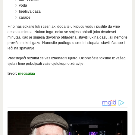
voda
ljepljiva gaza
čarape
Fino nasjeckajte luk i češnjak, dodajte u kipuću vodu i pustite da vrije
desetak minuta. Nakon toga, neka se smjesa ohladi (oko dvadeset
minuta). Kad je smjesa dovoljno ohlađena, staviti luk na gazu, ali nemojte
previše mokriti gazu. Nanesite podlogu u sredini stopala, staviti čarape i
leći na spavanje.
Predstojeći rezultat će vas iznenaditi ujutro. Uklonit ćete toksine iz vašeg
tijela i time poboljšati vaše cjelokupno zdravlje.
Izvor:
megagiga