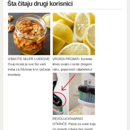
Šta čitaju drugi korisnici
IZBACITE SKUPE LIJEKOVE:
VRIJEDI PROBATI: Koristite
Ovaj recept je sve što vam
limun ovako i recite zbogom
treba za čišćenje krvi i jačanje
raku, gojaznosti i dijabetesu!
imuniteta
REVOLUCIONARNO
OTKRIĆE: Pasta za zube koja
će ostaviti zubare bez posla!