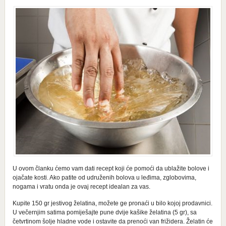
U ovom članku ćemo vam dati recept koji će pomoći da ublažite bolove i
ojačate kosti. Ako patite od udruženih bolova u leđima, zglobovima,
nogama i vratu onda je ovaj recept idealan za vas.
Kupite 150 gr jestivog želatina, možete ge pronaći u bilo kojoj prodavnici.
U večernjim satima pomiješajte pune dvije kašike želatina (5 gr), sa
četvrtinom šolje hladne vode i ostavite da prenoći van frižidera. Želatin će