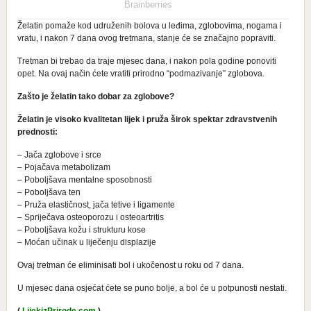
Želatin pomaže kod udruženih bolova u leđima, zglobovima, nogama i
vratu, i nakon 7 dana ovog tretmana, stanje će se značajno popraviti.
Tretman bi trebao da traje mjesec dana, i nakon pola godine ponoviti
opet. Na ovaj način ćete vratiti prirodno “podmazivanje” zglobova.
Zašto je želatin tako dobar za zglobove?
Želatin je visoko kvalitetan lijek i pruža širok spektar zdravstvenih
prednosti:
– Jača zglobove i srce
– Pojačava metabolizam
– Poboljšava mentalne sposobnosti
– Poboljšava ten
– Pruža elastičnost, jača tetive i ligamente
– Spriječava osteoporozu i osteoartritis
– Poboljšava kožu i strukturu kose
– Moćan učinak u liječenju displazije
Ovaj tretman će eliminisati bol i ukočenost u roku od 7 dana.
U mjesec dana osjećat ćete se puno bolje, a bol će u potpunosti nestati.
(
LijekizPrirode.com
)