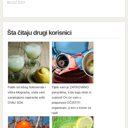
Šta čitaju drugi korisnici
Patite od lošeg holesterola i
Tijelo vam je ZATROVANO
viška kilograma, onda vam
parazitima, a da toga niste ni
savjetujemo napravite sebi
svjesni! On će vam u
OVAJ SOK
potpunosti OČISTITI
organizam, a evo o kome se
radi!