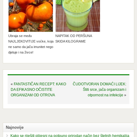
Ubraja se među
NAPITAK OD PERŠUNA
NAJLJEKOVITIJE voćke, koja
SKIDA KILOGRAME
ne samo da jača imunitet nego
djeluje i na živce!
«
FANTASTIČAN RECEPT: KAKO
ČUDOTVORAN DOMAĆI LIJEK:
DA EFIKASNO OČISTITE
Štiti srce, jača organizam i
ORGANIZAM OD OTROVA
otpornost na infekcije
»
Najnovije
Kako se riješiti plijesni na potpuno prirodan način bez štetnih hemikalija