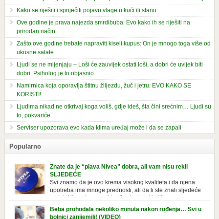
Kako se riješiti i spriječiti pojavu vlage u kući ili stanu
Ove godine je prava najezda smrdibuba: Evo kako ih se riješiti na
prirodan način
Zašto ove godine trebate napraviti kiseli kupus: On je mnogo toga više od
ukusne salate
Ljudi se ne mijenjaju – Loši će zauvijek ostati loši, a dobri će uvijek biti
dobri: Psiholog je to objasnio
Namirnica koja oporavlja štitnu žlijezdu, žuč i jetru: EVO KAKO SE
KORISTI!
Ljudima nikad ne otkrivaj koga voliš, gdje ideš, šta čini srećnim… Ljudi su
to, pokvariće.
Serviser upozorava evo kada klima uređaj može i da se zapali
Popularno
Znate da je “plava Nivea” dobra, ali vam nisu rekli
SLJEDEĆE
Svi znamo da je ovo krema visokog kvaliteta i da njena
upotreba ima mnoge prednosti, ali da li ste znali sljedeće
o njoj. Nivea krema u klasičnoj, plavoj kutiji,
prepoznatljivog mirisa i jednostavne formule, jeste nezamenljiv inventar
Beba prohodala nekoliko minuta nakon rođenja… Svi u
u kupatilima i muškaraca i žena. Mnogi ljudi se ne odvajaju od nje, pa je
bolnici zanijemili! (VIDEO)