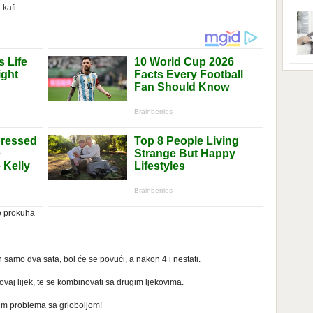
ga s
kafi.
zbri
godi
dobi
veom
poro
zahv
se o
Dani
dese
živo
nema
48 g
samo
ne prokuha
samo dva sata, bol će se povući, a nakon 4 i nestati.
vaj lijek, te se kombinovati sa drugim ljekovima.
im problema sa grloboljom!