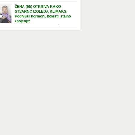
e […]
nuta u hraniteljskoj porodici. Sada, u svojoj 5.
ŽENA (55) OTKRIVA KAKO
ni, dočekala je momenat usvajanja, kada će
STVARNO IZGLEDA KLIMAKS:
ti novu, stalnu porodicu. Ovaj dan je bio
Podivljali hormoni, bolesti, stalno
a poseban za djevojčicu i njenu novu
znojenje!
dicu, ali je uskoro postao još čarobniji,
“Bila sam slomljena, naslušala sam
aljujući socijalnom radniku koji poznaje
 tome da ću uskoro izgledati kao da imam
el. Njenoj novoj porodici je […]
t godina više, i kako je to težak period u
tu žene, podloga za mnoge bolesti, gotovo da
 lijeka”, priča Violeta. “Kada sam napunila
odina, osjetila sam da mi je menopauze ne
 bliža, nego da već “kuca […]