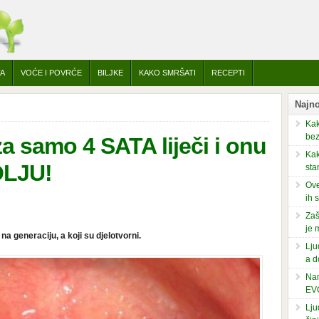
TA
VOĆE I POVRĆE
BILJKE
KAKO SMRŠATI
RECEPTI
Najno
Kak
bez
za samo 4 SATA liječi i onu
Kak
OLJU!
sta
Ove
ih 
Zaš
je 
na generaciju, a koji su djelotvorni.
Lju
a d
Nam
EV
Lju