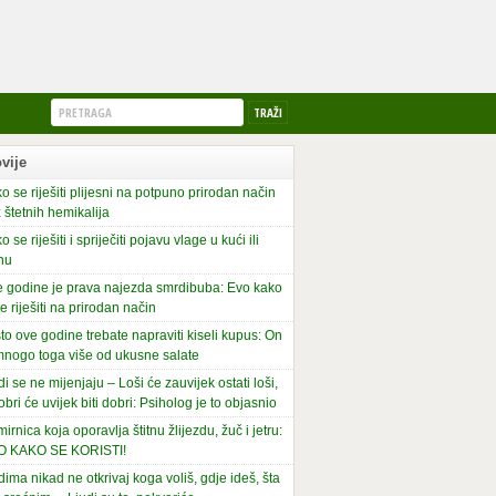
vije
o se riješiti plijesni na potpuno prirodan način
 štetnih hemikalija
o se riješiti i spriječiti pojavu vlage u kući ili
nu
 godine je prava najezda smrdibuba: Evo kako
se riješiti na prirodan način
to ove godine trebate napraviti kiseli kupus: On
mnogo toga više od ukusne salate
di se ne mijenjaju – Loši će zauvijek ostati loši,
obri će uvijek biti dobri: Psiholog je to objasnio
irnica koja oporavlja štitnu žlijezdu, žuč i jetru:
O KAKO SE KORISTI!
dima nikad ne otkrivaj koga voliš, gdje ideš, šta