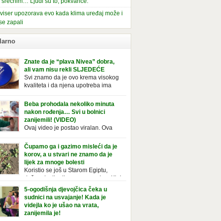
i srećnim… Ljudi su to, pokvariće.
viser upozorava evo kada klima uređaj može i
se zapali
larno
Znate da je “plava Nivea” dobra,
ali vam nisu rekli SLJEDEĆE
Svi znamo da je ovo krema visokog
kvaliteta i da njena upotreba ima
mnoge prednosti, ali da li ste znali
deće o njoj. Nivea krema u klasičnoj, plavoj
Beba prohodala nekoliko minuta
ji, prepoznatljivog mirisa i jednostavne
nakon rođenja… Svi u bolnici
ule, jeste nezamenljiv inventar u kupatilima i
zanijemili! (VIDEO)
araca i žena. Mnogi ljudi se ne odvajaju od
Ovaj video je postao viralan. Ova
 pa je čak nose sa […]
beba iz Brazila pokazuje svoje prve
ke. To je mnoge nasmijalo. Ovaj video je baš
Čupamo ga i gazimo misleći da je
ičan. Ne viđamo baš često ovakve korake
korov, a u stvari ne znamo da je
novorođenih beba. Video je snimila babica,
lijek za mnoge bolesti
ledalo ga je preko 80 miliona ljudi. Ove
Koristio se još u Starom Egiptu,
ce su ostale u čudu nakon što su vidjeli kako
duže od milenijuma se uzgaja u Kini
 želi […]
iji, Francuzi od njega prave različita
5-ogodišnja djevojčica čeka u
icionalna jela i čorbe… Jedino mi gazimo po
sudnici na usvajanje! Kada je
u, čupamo ga i bacamo kao korov! Tušt je
videjla ko je ušao na vrata,
ogodišnji, ali vrlo uporan “korov” koji, ka­da
zanijemila je!
se jednom nastani u bašti ili dvorištu, teško
Od kako je bila beba, Daniel je bila