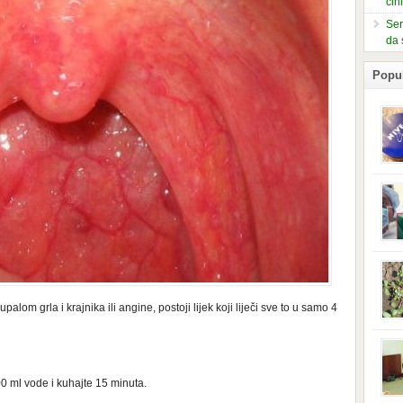
čin
Ser
da 
Popu
slje
kuti
form
mušk
nje,
kora
neob
kod 
preg
om grla i krajnika ili angine, postoji lijek koji liječi sve to u samo 4
babi
beba
i Ind
trad
njem
jedn
 ml vode i kuhajte 15 minuta.
nam 