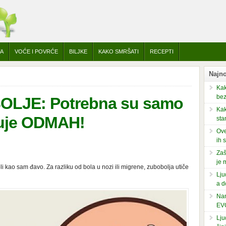
TA
VOĆE I POVRĆE
BILJKE
KAKO SMRŠATI
RECEPTI
Najno
Kak
bez
LJE: Potrebna su samo
Kak
eluje ODMAH!
sta
Ove
ih 
Zaš
je 
i kao sam đavo. Za razliku od bola u nozi ili migrene, zubobolja utiče
Lju
a d
Nam
EV
Lju