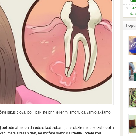
čin
Ser
da 
Popu
slje
kuti
form
mušk
nje,
kora
neob
kod 
preg
babi
ete iskusiti ovaj bol. Ipak, ne brinite jer mi smo tu da vam olakšamo
beba
i Ind
trad
njem
j bol odmah treba da odete kod zubara, ali s obzirom da se zubobolja
jedn
i kad imate stresan dan, ne možete samo da izletite i odete kod
nam 