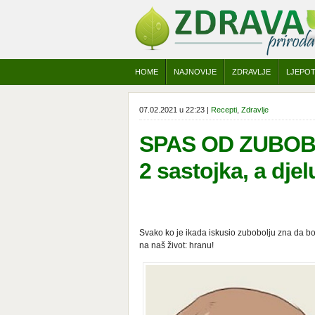
HOME
NAJNOVIJE
ZDRAVLJE
LJEPO
07.02.2021 u 22:23 |
Recepti
,
Zdravlje
SPAS OD ZUBOBO
2 sastojka, a dj
Svako ko je ikada iskusio zubobolju zna da bol
na naš život: hranu!