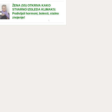
e […]
nuta u hraniteljskoj porodici. Sada, u svojoj 5.
ŽENA (55) OTKRIVA KAKO
ni, dočekala je momenat usvajanja, kada će
STVARNO IZGLEDA KLIMAKS:
ti novu, stalnu porodicu. Ovaj dan je bio
Podivljali hormoni, bolesti, stalno
a poseban za djevojčicu i njenu novu
znojenje!
dicu, ali je uskoro postao još čarobniji,
“Bila sam slomljena, naslušala sam
aljujući socijalnom radniku koji poznaje
 tome da ću uskoro izgledati kao da imam
el. Njenoj novoj porodici je […]
t godina više, i kako je to težak period u
tu žene, podloga za mnoge bolesti, gotovo da
 lijeka”, priča Violeta. “Kada sam napunila
odina, osjetila sam da mi je menopauze ne
 bliža, nego da već “kuca […]