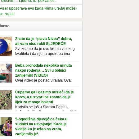
i srećnim… Ljudi su to, pokvariće.
viser upozorava evo kada klima uređaj može i
se zapali
larno
Znate da je “plava Nivea” dobra,
ali vam nisu rekli SLJEDEĆE
Svi znamo da je ovo krema visokog
kvaliteta i da njena upotreba ima
mnoge prednosti, ali da li ste znali
deće o njoj. Nivea krema u klasičnoj, plavoj
Beba prohodala nekoliko minuta
ji, prepoznatljivog mirisa i jednostavne
nakon rođenja… Svi u bolnici
ule, jeste nezamenljiv inventar u kupatilima i
zanijemili! (VIDEO)
araca i žena. Mnogi ljudi se ne odvajaju od
Ovaj video je postao viralan. Ova
 pa je čak nose sa […]
beba iz Brazila pokazuje svoje prve
ke. To je mnoge nasmijalo. Ovaj video je baš
Čupamo ga i gazimo misleći da je
ičan. Ne viđamo baš često ovakve korake
korov, a u stvari ne znamo da je
novorođenih beba. Video je snimila babica,
lijek za mnoge bolesti
ledalo ga je preko 80 miliona ljudi. Ove
Koristio se još u Starom Egiptu,
ce su ostale u čudu nakon što su vidjeli kako
duže od milenijuma se uzgaja u Kini
 želi […]
iji, Francuzi od njega prave različita
5-ogodišnja djevojčica čeka u
icionalna jela i čorbe… Jedino mi gazimo po
sudnici na usvajanje! Kada je
u, čupamo ga i bacamo kao korov! Tušt je
videjla ko je ušao na vrata,
ogodišnji, ali vrlo uporan “korov” koji, ka­da
zanijemila je!
se jednom nastani u bašti ili dvorištu, teško
Od kako je bila beba, Daniel je bila