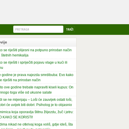
vije
o se riješiti plijesni na potpuno prirodan način
 štetnih hemikalija
o se riješiti i spriječiti pojavu vlage u kući ili
nu
 godine je prava najezda smrdibuba: Evo kako
se riješiti na prirodan način
to ove godine trebate napraviti kiseli kupus: On
mnogo toga više od ukusne salate
di se ne mijenjaju – Loši će zauvijek ostati loši,
obri će uvijek biti dobri: Psiholog je to objasnio
irnica koja oporavlja štitnu žlijezdu, žuč i jetru:
O KAKO SE KORISTI!
dima nikad ne otkrivaj koga voliš, gdje ideš, šta