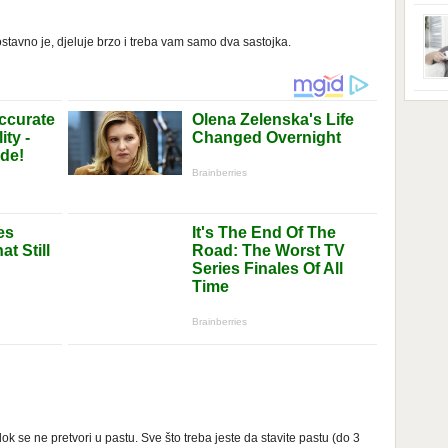
ga s
zbri
godi
stavno je, djeluje brzo i treba vam samo dva sastojka.
dobi
veom
poro
zahv
se o
Dani
dese
živo
nema
48 g
samo
k se ne pretvori u pastu. Sve što treba jeste da stavite pastu (do 3