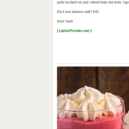
puta na dan) na zub i desni koje vas bole. I go
Da li ovo stvarno radi? DA!
Izvor: kurir
(
LijekizPrirode.com
)