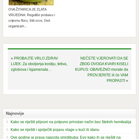
OVA ŽITARICA JE ZLATA
VRIJEDNA: Reguliše probavu i
crijevnu floru, štiti srce, čisti
organizam…
«
PROBAJTE VRLO ZDRAV
NEĆETE VJEROVATI DA SE
LIJEK: Za oboljenja kostiju, tetiva,
ZBOG OVOGA KVARI KISELI
zglobova i ligamenata…
KUPUS: OBAVEZNO morate da
PROVJERITE ili će VAM
PROPASTI
»
Najnovije
Kako se riješiti plijesni na potpuno prirodan način bez štetnih hemikalija
Kako se riješiti i spriječiti pojavu vlage u kući ili stanu
Ove godine je prava najezda smrdibuba: Evo kako ih se riješiti na