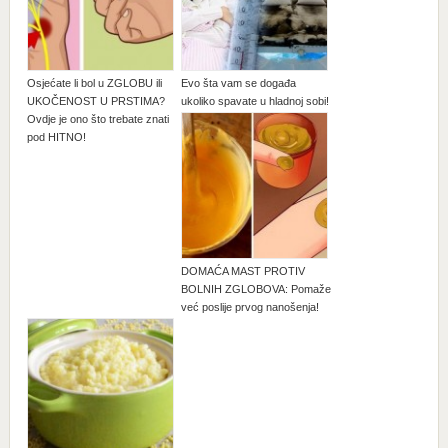
Osjećate li bol u ZGLOBU ili
Evo šta vam se događa
UKOČENOST U PRSTIMA?
ukoliko spavate u hladnoj sobi!
Ovdje je ono što trebate znati
pod HITNO!
DOMAĆA MAST PROTIV
BOLNIH ZGLOBOVA: Pomaže
već poslije prvog nanošenja!