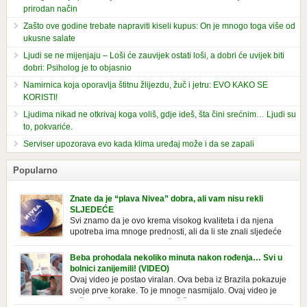
prirodan način
Zašto ove godine trebate napraviti kiseli kupus: On je mnogo toga više od
ukusne salate
Ljudi se ne mijenjaju – Loši će zauvijek ostati loši, a dobri će uvijek biti
dobri: Psiholog je to objasnio
Namirnica koja oporavlja štitnu žlijezdu, žuč i jetru: EVO KAKO SE
KORISTI!
Ljudima nikad ne otkrivaj koga voliš, gdje ideš, šta čini srećnim… Ljudi su
to, pokvariće.
Serviser upozorava evo kada klima uređaj može i da se zapali
Popularno
Znate da je “plava Nivea” dobra, ali vam nisu rekli
SLJEDEĆE
Svi znamo da je ovo krema visokog kvaliteta i da njena
upotreba ima mnoge prednosti, ali da li ste znali sljedeće
o njoj. Nivea krema u klasičnoj, plavoj kutiji,
prepoznatljivog mirisa i jednostavne formule, jeste nezamenljiv inventar
Beba prohodala nekoliko minuta nakon rođenja… Svi u
u kupatilima i muškaraca i žena. Mnogi ljudi se ne odvajaju od nje, pa je
bolnici zanijemili! (VIDEO)
čak nose sa […]
Ovaj video je postao viralan. Ova beba iz Brazila pokazuje
svoje prve korake. To je mnoge nasmijalo. Ovaj video je
baš neobičan. Ne viđamo baš često ovakve korake kod