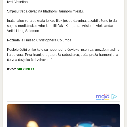
tvrdi Veselina.
Smjesu treba čuvati na hladnom i tamnom mjestu.
Inače, aloe vera poznata je kao lijek još od davnina, a zabilježeno je da
su je u medicinske svrhe koristili čak i Kleopatra, Aristotel, Aleksandar
Veliki i kralj Solomon.
Poznata je i misao Christophera Columba:
Postoje četiri biljke koje su neophodne čovjeku: pšenica, grožđe, masline
i aloe vera. Prva hrani, druga pruža radost srcu, treća pruža harmoniju, a
četvrta čovjeka čini zdravim. “
Izvor:
stil.kurir.rs