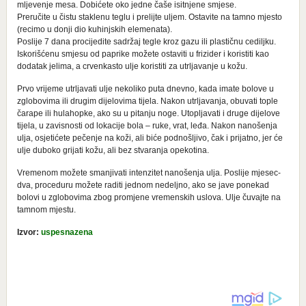
mljevenje mesa. Dobićete oko jedne čaše isitnjene smjese.
Preručite u čistu staklenu teglu i prelijte uljem. Ostavite na tamno mjesto
(recimo u donji dio kuhinjskih elemenata).
Poslije 7 dana procijedite sadržaj tegle kroz gazu ili plastičnu cediljku.
Iskorišćenu smjesu od paprike možete ostaviti u frizider i koristiti kao
dodatak jelima, a crvenkasto ulje koristiti za utrljavanje u kožu.
Prvo vrijeme utrljavati ulje nekoliko puta dnevno, kada imate bolove u
zglobovima ili drugim dijelovima tijela. Nakon utrljavanja, obuvati tople
čarape ili hulahopke, ako su u pitanju noge. Utopljavati i druge dijelove
tijela, u zavisnosti od lokacije bola – ruke, vrat, leđa. Nakon nanošenja
ulja, osjetićete pečenje na koži, ali biće podnošljivo, čak i prijatno, jer će
ulje duboko grijati kožu, ali bez stvaranja opekotina.
Vremenom možete smanjivati intenzitet nanošenja ulja. Poslije mjesec-
dva, proceduru možete raditi jednom nedeljno, ako se jave ponekad
bolovi u zglobovima zbog promjene vremenskih uslova. Ulje čuvajte na
tamnom mjestu.
Izvor:
uspesnazena