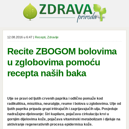
12.08.2016 u 6:47 |
Recepti
,
Zdravlje
Recite ZBOGOM bolovima
u zglobovima pomoću
recepta naših baka
Ulje se pravi od ljutih crvenih paprika i odlično pomaže kod
radikulitisa, miozitisa, neuralgije, reume i bolova u zglobovima. Ulje od
ljutih paprika pripada grupi iritirajućih i zagrijavajućih ulja. Posjeduje
nadražajno djelovanje: širi kapilare, pojačava cirkulaciju krvi u
gornjim dijelovima kože, pojačava vitaminski metabolizam i djeluje na
aktiviranje regenerativnih procesa epidermisa kože.