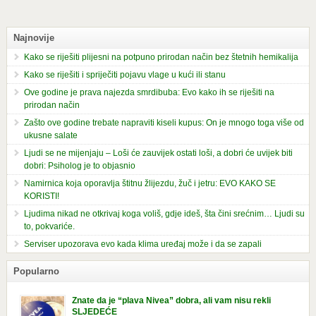
Najnovije
Kako se riješiti plijesni na potpuno prirodan način bez štetnih hemikalija
Kako se riješiti i spriječiti pojavu vlage u kući ili stanu
Ove godine je prava najezda smrdibuba: Evo kako ih se riješiti na
prirodan način
Zašto ove godine trebate napraviti kiseli kupus: On je mnogo toga više od
ukusne salate
Ljudi se ne mijenjaju – Loši će zauvijek ostati loši, a dobri će uvijek biti
dobri: Psiholog je to objasnio
Namirnica koja oporavlja štitnu žlijezdu, žuč i jetru: EVO KAKO SE
KORISTI!
Ljudima nikad ne otkrivaj koga voliš, gdje ideš, šta čini srećnim… Ljudi su
to, pokvariće.
Serviser upozorava evo kada klima uređaj može i da se zapali
Popularno
Znate da je “plava Nivea” dobra, ali vam nisu rekli
SLJEDEĆE