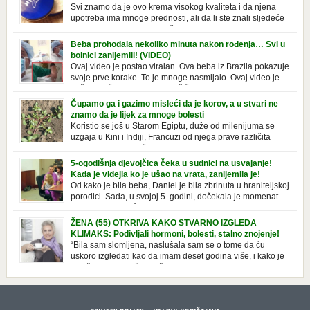
Svi znamo da je ovo krema visokog kvaliteta i da njena
upotreba ima mnoge prednosti, ali da li ste znali sljedeće
o njoj. Nivea krema u klasičnoj, plavoj kutiji,
prepoznatljivog mirisa i jednostavne formule, jeste nezamenljiv inventar
Beba prohodala nekoliko minuta nakon rođenja… Svi u
u kupatilima i muškaraca i žena. Mnogi ljudi se ne odvajaju od nje, pa je
bolnici zanijemili! (VIDEO)
čak nose sa […]
Ovaj video je postao viralan. Ova beba iz Brazila pokazuje
svoje prve korake. To je mnoge nasmijalo. Ovaj video je
baš neobičan. Ne viđamo baš često ovakve korake kod
novorođenih beba. Video je snimila babica, pregledalo ga je preko 80
Čupamo ga i gazimo misleći da je korov, a u stvari ne
miliona ljudi. Ove babice su ostale u čudu nakon što su vidjeli kako
znamo da je lijek za mnoge bolesti
beba želi […]
Koristio se još u Starom Egiptu, duže od milenijuma se
uzgaja u Kini i Indiji, Francuzi od njega prave različita
tradicionalna jela i čorbe… Jedino mi gazimo po njemu,
čupamo ga i bacamo kao korov! Tušt je jednogodišnji, ali vrlo uporan
5-ogodišnja djevojčica čeka u sudnici na usvajanje!
“korov” koji, ka­da nam se jednom nastani u bašti ili dvorištu, teško ga se
Kada je videjla ko je ušao na vrata, zanijemila je!
[…]
Od kako je bila beba, Daniel je bila zbrinuta u hraniteljskoj
porodici. Sada, u svojoj 5. godini, dočekala je momenat
usvajanja, kada će dobiti novu, stalnu porodicu. Ovaj dan
je bio veoma poseban za djevojčicu i njenu novu porodicu, ali je uskoro
ŽENA (55) OTKRIVA KAKO STVARNO IZGLEDA
postao još čarobniji, zahvaljujući socijalnom radniku koji poznaje
KLIMAKS: Podivljali hormoni, bolesti, stalno znojenje!
Daniel. Njenoj novoj porodici je […]
“Bila sam slomljena, naslušala sam se o tome da ću
uskoro izgledati kao da imam deset godina više, i kako je
to težak period u životu žene, podloga za mnoge bolesti,
gotovo da nema lijeka”, priča Violeta. “Kada sam napunila 48 godina,
osjetila sam da mi je menopauze ne samo bliža, nego da već “kuca […]