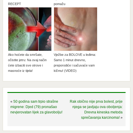
RECEPT
pomažu
Ako hoćete da smršate,
Vježbe za BOLOVE u leđima:
očistite jetru: Na ovaj način
Samo 1 minut dnevno,
ćete izbaciti sve otrove i
preporodiće i sačuvaće vam
masnoće iz tijela!
kičmu! (VIDEO)
«
50 godina sam trpio strašne
Rak obično nije prva bolest, prije
migrene: Djed (79) pronašao
njega se javljaju ova oboljenja:
nevjerovatan lijek za glavobolju!
Drevna kineska metoda
sprečavanja karcinoma!
»