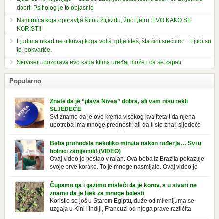
dobri: Psiholog je to objasnio
Namirnica koja oporavlja štitnu žlijezdu, žuč i jetru: EVO KAKO SE
KORISTI!
Ljudima nikad ne otkrivaj koga voliš, gdje ideš, šta čini srećnim… Ljudi su
to, pokvariće.
Serviser upozorava evo kada klima uređaj može i da se zapali
Popularno
Znate da je “plava Nivea” dobra, ali vam nisu rekli
SLJEDEĆE
Svi znamo da je ovo krema visokog kvaliteta i da njena
upotreba ima mnoge prednosti, ali da li ste znali sljedeće
o njoj. Nivea krema u klasičnoj, plavoj kutiji,
prepoznatljivog mirisa i jednostavne formule, jeste nezamenljiv inventar
Beba prohodala nekoliko minuta nakon rođenja… Svi u
u kupatilima i muškaraca i žena. Mnogi ljudi se ne odvajaju od nje, pa je
bolnici zanijemili! (VIDEO)
čak nose sa […]
Ovaj video je postao viralan. Ova beba iz Brazila pokazuje
svoje prve korake. To je mnoge nasmijalo. Ovaj video je
baš neobičan. Ne viđamo baš često ovakve korake kod
novorođenih beba. Video je snimila babica, pregledalo ga je preko 80
Čupamo ga i gazimo misleći da je korov, a u stvari ne
miliona ljudi. Ove babice su ostale u čudu nakon što su vidjeli kako
znamo da je lijek za mnoge bolesti
beba želi […]
Koristio se još u Starom Egiptu, duže od milenijuma se
uzgaja u Kini i Indiji, Francuzi od njega prave različita
tradicionalna jela i čorbe… Jedino mi gazimo po njemu,