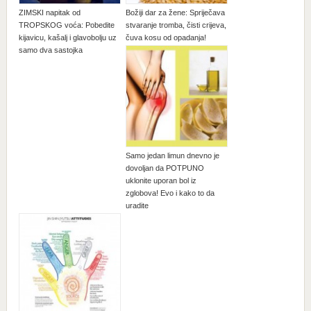
ZIMSKI napitak od
Božiji dar za žene: Spriječava
TROPSKOG voća: Pobedite
stvaranje tromba, čisti crijeva,
kijavicu, kašalj i glavobolju uz
čuva kosu od opadanja!
samo dva sastojka
Samo jedan limun dnevno je
dovoljan da POTPUNO
uklonite uporan bol iz
zglobova! Evo i kako to da
uradite