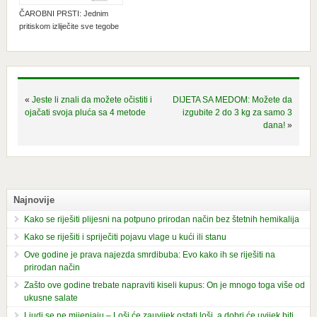
ČAROBNI PRSTI: Jednim
pritiskom izliječite sve tegobe
«
Jeste li znali da možete očistiti i
DIJETA SA MEDOM: Možete da
ojačati svoja pluća sa 4 metode
izgubite 2 do 3 kg za samo 3
dana!
»
Najnovije
Kako se riješiti plijesni na potpuno prirodan način bez štetnih hemikalija
Kako se riješiti i spriječiti pojavu vlage u kući ili stanu
Ove godine je prava najezda smrdibuba: Evo kako ih se riješiti na
prirodan način
Zašto ove godine trebate napraviti kiseli kupus: On je mnogo toga više od
ukusne salate
Ljudi se ne mijenjaju – Loši će zauvijek ostati loši, a dobri će uvijek biti