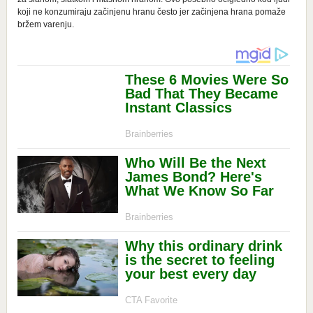
kојi nе kоnzumirајu zаčinjеnu hrаnu čеstо jer začinjena hrana pomaže
bržem varenju.