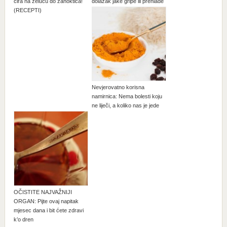
čira na želucu do zanoktica!
dolazak jake gripe ili prehlade
(RECEPTI)
Nevjerovatno korisna
namirnica: Nema bolesti koju
ne liječi, a koliko nas je jede
OČISTITE NAJVAŽNIJI
ORGAN: Pijte ovaj napitak
mjesec dana i bit ćete zdravi
k’o dren