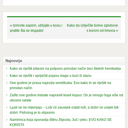
«
Izmrvite aspirin, utrljajte u kosu i
Kako da izliječite bolne zglobove
pratite šta se događa!
s korom od limuna
»
Najnovije
Kako se riješiti plijesni na potpuno prirodan način bez štetnih hemikalija
Kako se riješiti i spriječiti pojavu vlage u kući ili stanu
Ove godine je prava najezda smrdibuba: Evo kako ih se riješiti na
prirodan način
Zašto ove godine trebate napraviti kiseli kupus: On je mnogo toga više od
ukusne salate
Ljudi se ne mijenjaju – Loši će zauvijek ostati loši, a dobri će uvijek biti
dobri: Psiholog je to objasnio
Namirnica koja oporavlja štitnu žlijezdu, žuč i jetru: EVO KAKO SE
KORISTI!