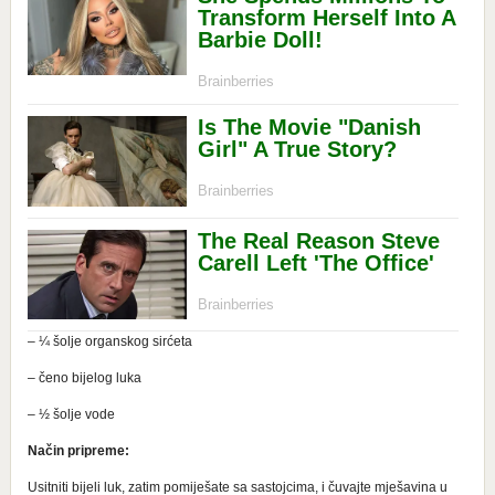
– ¼ šolje organskog sirćeta
– čeno bijelog luka
– ½ šolje vode
Način pripreme:
Usitniti bijeli luk, zatim pomiješate sa sastojcima, i čuvajte mješavina u