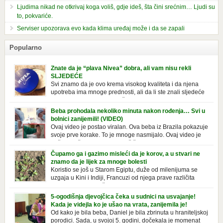
Ljudima nikad ne otkrivaj koga voliš, gdje ideš, šta čini srećnim… Ljudi su
to, pokvariće.
Serviser upozorava evo kada klima uređaj može i da se zapali
Popularno
Znate da je “plava Nivea” dobra, ali vam nisu rekli
SLJEDEĆE
Svi znamo da je ovo krema visokog kvaliteta i da njena
upotreba ima mnoge prednosti, ali da li ste znali sljedeće
o njoj. Nivea krema u klasičnoj, plavoj kutiji,
prepoznatljivog mirisa i jednostavne formule, jeste nezamenljiv inventar
Beba prohodala nekoliko minuta nakon rođenja… Svi u
u kupatilima i muškaraca i žena. Mnogi ljudi se ne odvajaju od nje, pa je
bolnici zanijemili! (VIDEO)
čak nose sa […]
Ovaj video je postao viralan. Ova beba iz Brazila pokazuje
svoje prve korake. To je mnoge nasmijalo. Ovaj video je
baš neobičan. Ne viđamo baš često ovakve korake kod
novorođenih beba. Video je snimila babica, pregledalo ga je preko 80
Čupamo ga i gazimo misleći da je korov, a u stvari ne
miliona ljudi. Ove babice su ostale u čudu nakon što su vidjeli kako
znamo da je lijek za mnoge bolesti
beba želi […]
Koristio se još u Starom Egiptu, duže od milenijuma se
uzgaja u Kini i Indiji, Francuzi od njega prave različita
tradicionalna jela i čorbe… Jedino mi gazimo po njemu,
čupamo ga i bacamo kao korov! Tušt je jednogodišnji, ali vrlo uporan
5-ogodišnja djevojčica čeka u sudnici na usvajanje!
“korov” koji, ka­da nam se jednom nastani u bašti ili dvorištu, teško ga se
Kada je videjla ko je ušao na vrata, zanijemila je!
[…]
Od kako je bila beba, Daniel je bila zbrinuta u hraniteljskoj
porodici. Sada, u svojoj 5. godini, dočekala je momenat