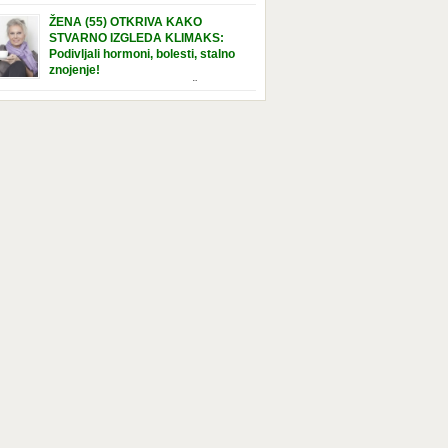
e […]
nuta u hraniteljskoj porodici. Sada, u svojoj 5.
ŽENA (55) OTKRIVA KAKO
ni, dočekala je momenat usvajanja, kada će
STVARNO IZGLEDA KLIMAKS:
ti novu, stalnu porodicu. Ovaj dan je bio
Podivljali hormoni, bolesti, stalno
a poseban za djevojčicu i njenu novu
znojenje!
dicu, ali je uskoro postao još čarobniji,
“Bila sam slomljena, naslušala sam
aljujući socijalnom radniku koji poznaje
 tome da ću uskoro izgledati kao da imam
el. Njenoj novoj porodici je […]
t godina više, i kako je to težak period u
tu žene, podloga za mnoge bolesti, gotovo da
 lijeka”, priča Violeta. “Kada sam napunila
odina, osjetila sam da mi je menopauze ne
 bliža, nego da već “kuca […]