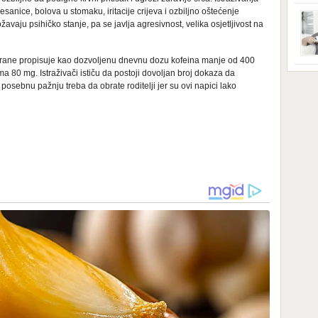
ga s
zbri
sanice, bolova u stomaku, iritacije crijeva i ozbiljno oštećenje
godi
avaju psihičko stanje, pa se javlja agresivnost, velika osjetljivost na
dobi
veom
poro
 hrane propisuje kao dozvoljenu dnevnu dozu kofeina manje od 400
zahv
se o
 80 mg. Istraživači ističu da postoji dovoljan broj dokaza da
Dani
dese
posebnu pažnju treba da obrate roditelji jer su ovi napici lako
živo
nema
48 g
samo