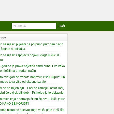
vije
o se riješiti plijesni na potpuno prirodan način
 štetnih hemikalija
o se riješiti i spriječiti pojavu vlage u kući ili
nu
 godine je prava najezda smrdibuba: Evo kako
se riješiti na prirodan način
to ove godine trebate napraviti kiseli kupus: On
mnogo toga više od ukusne salate
di se ne mijenjaju – Loši će zauvijek ostati loši,
obri će uvijek biti dobri: Psiholog je to objasnio
irnica koja oporavlja štitnu žlijezdu, žuč i jetru:
O KAKO SE KORISTI!
dima nikad ne otkrivaj koga voliš, gdje ideš, šta