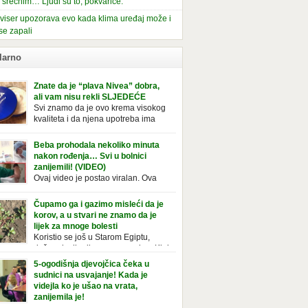
i srećnim… Ljudi su to, pokvariće.
viser upozorava evo kada klima uređaj može i
se zapali
larno
Znate da je “plava Nivea” dobra,
ali vam nisu rekli SLJEDEĆE
Svi znamo da je ovo krema visokog
kvaliteta i da njena upotreba ima
mnoge prednosti, ali da li ste znali
deće o njoj. Nivea krema u klasičnoj, plavoj
Beba prohodala nekoliko minuta
ji, prepoznatljivog mirisa i jednostavne
nakon rođenja… Svi u bolnici
ule, jeste nezamenljiv inventar u kupatilima i
zanijemili! (VIDEO)
araca i žena. Mnogi ljudi se ne odvajaju od
Ovaj video je postao viralan. Ova
 pa je čak nose sa […]
beba iz Brazila pokazuje svoje prve
ke. To je mnoge nasmijalo. Ovaj video je baš
Čupamo ga i gazimo misleći da je
ičan. Ne viđamo baš često ovakve korake
korov, a u stvari ne znamo da je
novorođenih beba. Video je snimila babica,
lijek za mnoge bolesti
ledalo ga je preko 80 miliona ljudi. Ove
Koristio se još u Starom Egiptu,
ce su ostale u čudu nakon što su vidjeli kako
duže od milenijuma se uzgaja u Kini
 želi […]
iji, Francuzi od njega prave različita
5-ogodišnja djevojčica čeka u
icionalna jela i čorbe… Jedino mi gazimo po
sudnici na usvajanje! Kada je
u, čupamo ga i bacamo kao korov! Tušt je
videjla ko je ušao na vrata,
ogodišnji, ali vrlo uporan “korov” koji, ka­da
zanijemila je!
se jednom nastani u bašti ili dvorištu, teško
Od kako je bila beba, Daniel je bila