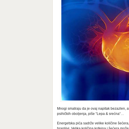
Mnogi smatraju da je ovaj napitak bezazlen, ali
psihičkih oboljenja, piše “Lepa & srećna“…
Energetska pića sadrže velike količine šećera, 
hranljivi. Velika količina kofeina i šećera može