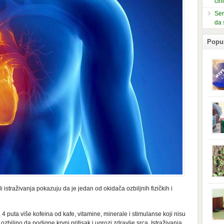
čin
Ser
da 
Popu
slje
kuti
form
mušk
nje,
kora
neob
kod 
preg
babi
beba
 istraživanja pokazuju da je jedan od okidača ozbiljnih fizičkih i
i Ind
trad
njem
jedn
4 puta više kofeina od kafe, vitamine, minerale i stimulanse koji nisu
nam 
 ozbiljno da podigne krvni pritisak i ugrozi zdravlje srca. Istraživanja