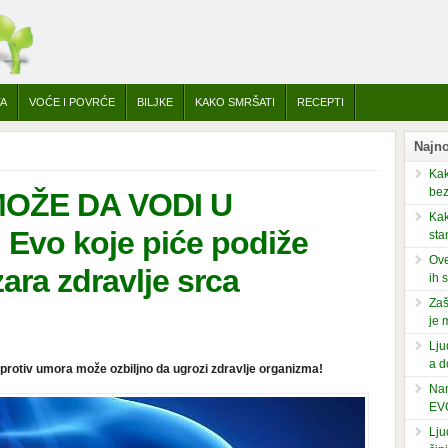
TA
VOĆE I POVRĆE
BILJKE
KAKO SMRŠATI
RECEPTI
Najno
Kak
bez
OŽE DA VODI U
Kak
vo koje piće podiže
sta
Ove
azara zdravlje srca
ih 
Zaš
je 
Lju
a d
protiv umora može ozbiljno da ugrozi zdravlje organizma!
Nam
EV
Lju