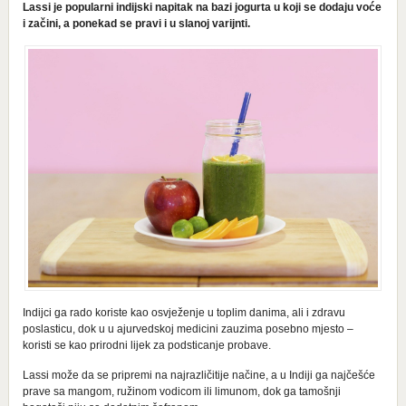
Lassi je popularni indijski napitak na bazi jogurta u koji se dodaju voće
i začini, a ponekad se pravi i u slanoj varijnti.
Indijci ga rado koriste kao osvježenje u toplim danima, ali i zdravu
poslasticu, dok u u ajurvedskoj medicini zauzima posebno mjesto –
koristi se kao prirodni lijek za podsticanje probave.
Lassi može da se pripremi na najrazličitije načine, a u Indiji ga najčešće
prave sa mangom, ružinom vodicom ili limunom, dok ga tamošnji