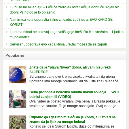
ukusne salate
Ljudi se ne mijenjaju – Loši će zauvijek ostati loši, a dobri će uvijek biti
dobri: Psiholog je to objasnio
Namirnica koja oporavlja štitnu žlijezdu, žuč i jetru: EVO KAKO SE
KORISTI!
Ljudima nikad ne otkrivaj koga voliš, gdje ideš, šta čini srećnim… Ljudi su
to, pokvariće.
Serviser upozorava evo kada klima uređaj može i da se zapali
Popularno
Znate da je “plava Nivea” dobra, ali vam nisu rekli
SLJEDEĆE
Svi znamo da je ovo krema visokog kvaliteta i da njena
upotreba ima mnoge prednosti, ali da li ste znali sljedeće
o njoj. Nivea krema u klasičnoj, plavoj kutiji,
prepoznatljivog mirisa i jednostavne formule, jeste nezamenljiv inventar
Beba prohodala nekoliko minuta nakon rođenja… Svi u
u kupatilima i muškaraca i žena. Mnogi ljudi se ne odvajaju od nje, pa je
bolnici zanijemili! (VIDEO)
čak nose sa […]
Ovaj video je postao viralan. Ova beba iz Brazila pokazuje
svoje prve korake. To je mnoge nasmijalo. Ovaj video je
baš neobičan. Ne viđamo baš često ovakve korake kod
novorođenih beba. Video je snimila babica, pregledalo ga je preko 80
Čupamo ga i gazimo misleći da je korov, a u stvari ne
miliona ljudi. Ove babice su ostale u čudu nakon što su vidjeli kako
znamo da je lijek za mnoge bolesti
beba želi […]
Koristio se još u Starom Egiptu, duže od milenijuma se