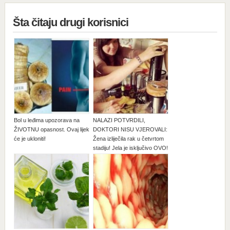
Šta čitaju drugi korisnici
Bol u leđima upozorava na
NALAZI POTVRDILI,
ŽIVOTNU opasnost. Ovaj lijek
DOKTORI NISU VJEROVALI:
će je ukloniti!
Žena izliječila rak u četvrtom
stadiju! Jela je isključivo OVO!