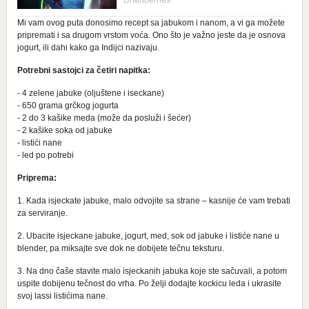
Mi vam ovog puta donosimo recept sa jabukom i nanom, a vi ga možete
pripremati i sa drugom vrstom voća. Ono što je važno jeste da je osnova
jogurt, ili dahi kako ga Indijci nazivaju.
Potrebni sastojci za četiri napitka:
- 4 zelene jabuke (oljuštene i iseckane)
- 650 grama grčkog jogurta
- 2 do 3 kašike meda (može da posluži i šećer)
- 2 kašike soka od jabuke
- listići nane
- led po potrebi
Priprema:
1. Kada isjeckate jabuke, malo odvojite sa strane – kasnije će vam trebati
za serviranje.
2. Ubacite isjeckane jabuke, jogurt, med, sok od jabuke i listiće nane u
blender, pa miksajte sve dok ne dobijete tečnu teksturu.
3. Na dno čaše stavite malo isjeckanih jabuka koje ste sačuvali, a potom
uspite dobijenu tečnost do vrha. Po želji dodajte kockicu leda i ukrasite
svoj lassi listićima nane.