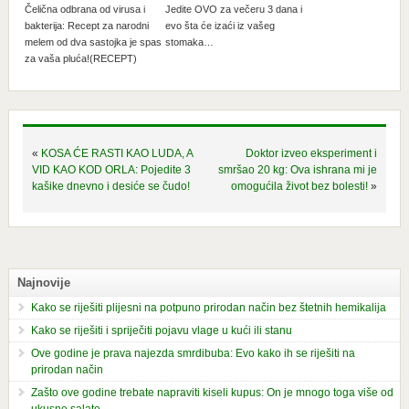
Čelična odbrana od virusa i
Jedite OVO za večeru 3 dana i
bakterija: Recept za narodni
evo šta će izaći iz vašeg
melem od dva sastojka je spas
stomaka…
za vaša pluća!(RECEPT)
«
KOSA ĆE RASTI KAO LUDA, A
Doktor izveo eksperiment i
VID KAO KOD ORLA: Pojedite 3
smršao 20 kg: Ova ishrana mi je
kašike dnevno i desiće se čudo!
omogućila život bez bolesti!
»
Najnovije
Kako se riješiti plijesni na potpuno prirodan način bez štetnih hemikalija
Kako se riješiti i spriječiti pojavu vlage u kući ili stanu
Ove godine je prava najezda smrdibuba: Evo kako ih se riješiti na
prirodan način
Zašto ove godine trebate napraviti kiseli kupus: On je mnogo toga više od