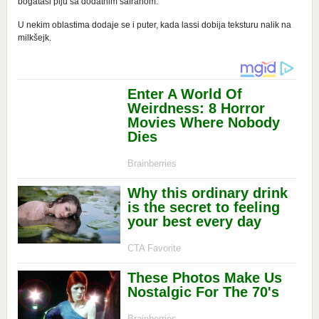
bogataši piju sa dodatnim šafranom.
U nekim oblastima dodaje se i puter, kada lassi dobija teksturu nalik na
milkšejk.