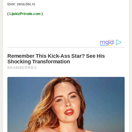
Izvor: zena.blic.rs
(
LijekizPrirode.com
)