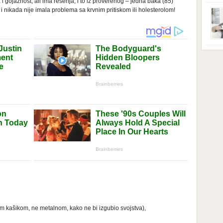
 gojaznost, ali ima rešenja, i to iz proverenog – jedna baka (85)
ga s
zbri
 nikada nije imala problema sa krvnim pritiskom ili holesterolom!
godi
dobi
veom
poro
zahv
se o
Dani
dese
živo
nema
48 g
samo
m kašikom, ne metalnom, kako ne bi izgubio svojstva),