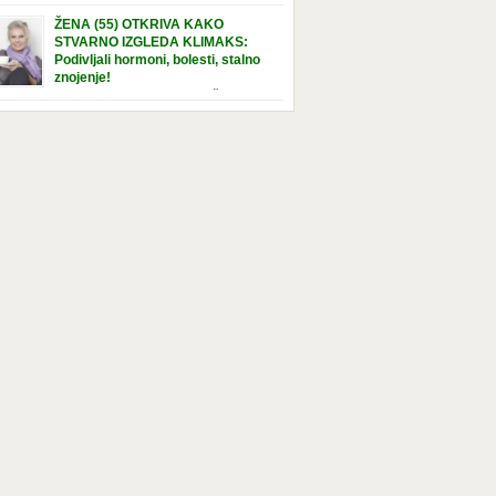
e […]
nuta u hraniteljskoj porodici. Sada, u svojoj 5.
ŽENA (55) OTKRIVA KAKO
ni, dočekala je momenat usvajanja, kada će
STVARNO IZGLEDA KLIMAKS:
ti novu, stalnu porodicu. Ovaj dan je bio
Podivljali hormoni, bolesti, stalno
a poseban za djevojčicu i njenu novu
znojenje!
dicu, ali je uskoro postao još čarobniji,
“Bila sam slomljena, naslušala sam
aljujući socijalnom radniku koji poznaje
 tome da ću uskoro izgledati kao da imam
el. Njenoj novoj porodici je […]
t godina više, i kako je to težak period u
tu žene, podloga za mnoge bolesti, gotovo da
 lijeka”, priča Violeta. “Kada sam napunila
odina, osjetila sam da mi je menopauze ne
 bliža, nego da već “kuca […]