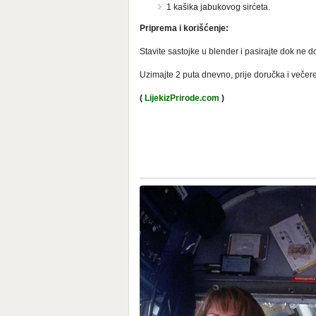
1 kašika jabukovog sirćeta.
Priprema i korišćenje:
Stavite sastojke u blender i pasirajte dok ne d
Uzimajte 2 puta dnevno, prije doručka i večere, 
(
LijekizPrirode.com
)