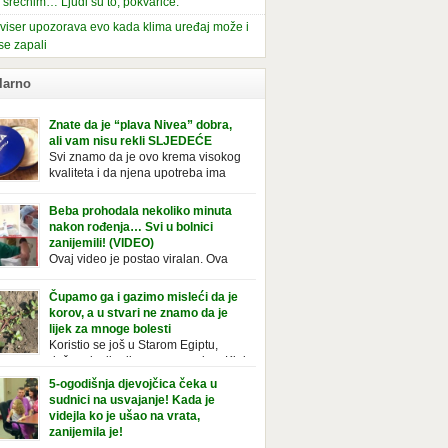
i srećnim… Ljudi su to, pokvariće.
viser upozorava evo kada klima uređaj može i
se zapali
larno
Znate da je “plava Nivea” dobra,
ali vam nisu rekli SLJEDEĆE
Svi znamo da je ovo krema visokog
kvaliteta i da njena upotreba ima
mnoge prednosti, ali da li ste znali
deće o njoj. Nivea krema u klasičnoj, plavoj
Beba prohodala nekoliko minuta
ji, prepoznatljivog mirisa i jednostavne
nakon rođenja… Svi u bolnici
ule, jeste nezamenljiv inventar u kupatilima i
zanijemili! (VIDEO)
araca i žena. Mnogi ljudi se ne odvajaju od
Ovaj video je postao viralan. Ova
 pa je čak nose sa […]
beba iz Brazila pokazuje svoje prve
ke. To je mnoge nasmijalo. Ovaj video je baš
Čupamo ga i gazimo misleći da je
ičan. Ne viđamo baš često ovakve korake
korov, a u stvari ne znamo da je
novorođenih beba. Video je snimila babica,
lijek za mnoge bolesti
ledalo ga je preko 80 miliona ljudi. Ove
Koristio se još u Starom Egiptu,
ce su ostale u čudu nakon što su vidjeli kako
duže od milenijuma se uzgaja u Kini
 želi […]
iji, Francuzi od njega prave različita
5-ogodišnja djevojčica čeka u
icionalna jela i čorbe… Jedino mi gazimo po
sudnici na usvajanje! Kada je
u, čupamo ga i bacamo kao korov! Tušt je
videjla ko je ušao na vrata,
ogodišnji, ali vrlo uporan “korov” koji, ka­da
zanijemila je!
se jednom nastani u bašti ili dvorištu, teško
Od kako je bila beba, Daniel je bila