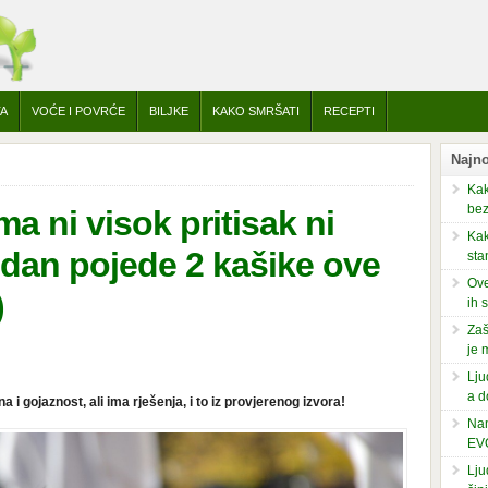
TA
VOĆE I POVRĆE
BILJKE
KAKO SMRŠATI
RECEPTI
Najno
Kak
bez
a ni visok pritisak ni
Kak
 dan pojede 2 kašike ove
sta
Ove
)
ih 
Zaš
je 
Lju
a d
i gojaznost, ali ima rješenja, i to iz provjerenog izvora!
Nam
EV
Lju