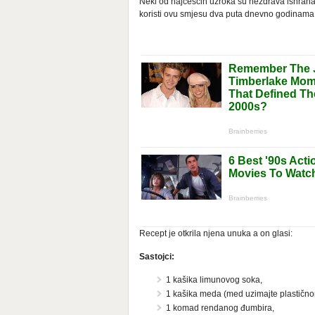
Neki od najčešćih uzroka su nezdrava ishrana i
koristi ovu smjesu dva puta dnevno godinama i
Recept je otkrila njena unuka a on glasi:
Sastojci:
1 kašika limunovog soka,
1 kašika meda (med uzimajte plastično
1 komad rendanog đumbira,