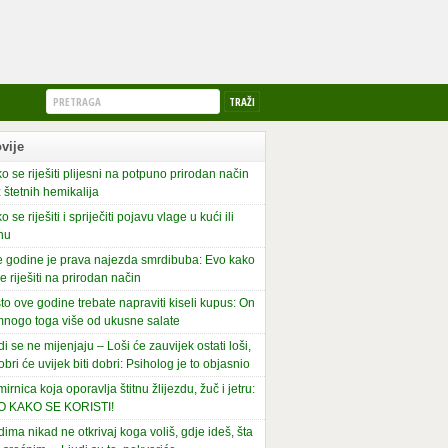
vije
o se riješiti plijesni na potpuno prirodan način
 štetnih hemikalija
o se riješiti i spriječiti pojavu vlage u kući ili
nu
 godine je prava najezda smrdibuba: Evo kako
se riješiti na prirodan način
to ove godine trebate napraviti kiseli kupus: On
mnogo toga više od ukusne salate
di se ne mijenjaju – Loši će zauvijek ostati loši,
obri će uvijek biti dobri: Psiholog je to objasnio
irnica koja oporavlja štitnu žlijezdu, žuč i jetru:
O KAKO SE KORISTI!
dima nikad ne otkrivaj koga voliš, gdje ideš, šta