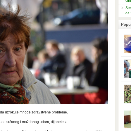
čin
Ser
da 
Popu
slje
kuti
form
mušk
nje,
kora
neob
kod 
preg
babi
beba
i Ind
e da uzrokuje mnoge zdravstvene probleme.
trad
njem
ik od srčanog i moždanog udara, dijabetesa…
jedn
nam 