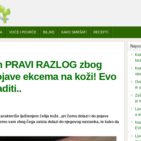
TA
VOĆE I POVRĆE
BILJKE
KAKO SMRŠATI
RECEPTI
Najno
Kak
bez
en PRAVI RAZLOG zbog
Kak
ojave ekcema na koži! Evo
sta
Ove
diti..
ih 
Zaš
je 
Lju
a d
rakteriše ljuštenjem ćelija kože , pri čemu dolazi i do pojave
ćemo vam zbog čega zaista dolazi do njegovog nastanka, te kako da
Nam
EV
Lju