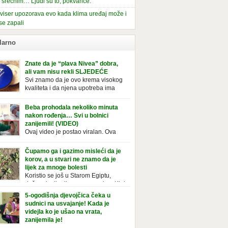
i srećnim… Ljudi su to, pokvariće.
viser upozorava evo kada klima uređaj može i
se zapali
larno
Znate da je “plava Nivea” dobra,
ali vam nisu rekli SLJEDEĆE
Svi znamo da je ovo krema visokog
kvaliteta i da njena upotreba ima
mnoge prednosti, ali da li ste znali
deće o njoj. Nivea krema u klasičnoj, plavoj
Beba prohodala nekoliko minuta
ji, prepoznatljivog mirisa i jednostavne
nakon rođenja… Svi u bolnici
ule, jeste nezamenljiv inventar u kupatilima i
zanijemili! (VIDEO)
araca i žena. Mnogi ljudi se ne odvajaju od
Ovaj video je postao viralan. Ova
 pa je čak nose sa […]
beba iz Brazila pokazuje svoje prve
ke. To je mnoge nasmijalo. Ovaj video je baš
Čupamo ga i gazimo misleći da je
ičan. Ne viđamo baš često ovakve korake
korov, a u stvari ne znamo da je
novorođenih beba. Video je snimila babica,
lijek za mnoge bolesti
ledalo ga je preko 80 miliona ljudi. Ove
Koristio se još u Starom Egiptu,
ce su ostale u čudu nakon što su vidjeli kako
duže od milenijuma se uzgaja u Kini
 želi […]
iji, Francuzi od njega prave različita
5-ogodišnja djevojčica čeka u
icionalna jela i čorbe… Jedino mi gazimo po
sudnici na usvajanje! Kada je
u, čupamo ga i bacamo kao korov! Tušt je
videjla ko je ušao na vrata,
ogodišnji, ali vrlo uporan “korov” koji, ka­da
zanijemila je!
se jednom nastani u bašti ili dvorištu, teško
Od kako je bila beba, Daniel je bila