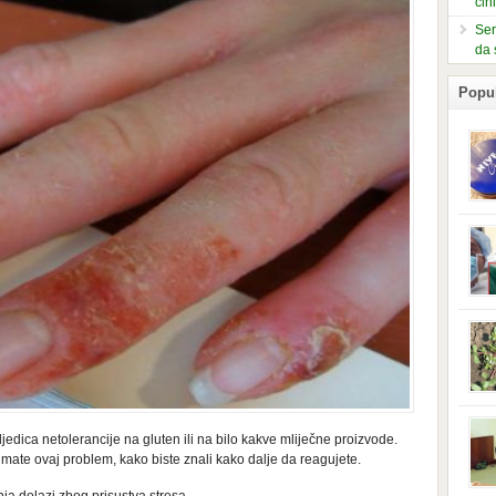
čin
Ser
da 
Popu
slje
kuti
form
mušk
nje,
kora
neob
kod 
preg
babi
beba
i Ind
trad
dica netolerancije na gluten ili na bilo kakve mliječne proizvode.
njem
i imate ovaj problem, kako biste znali kako dalje da reagujete.
jedn
nam 