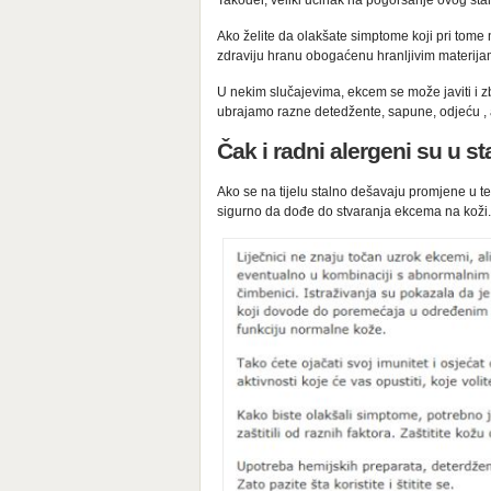
Također, veliki učinak na pogoršanje ovog stan
Ako želite da olakšate simptome koji pri tome n
zdraviju hranu obogaćenu hranljivim materija
U nekim slučajevima, ekcem se može javiti i 
ubrajamo razne detedžente, sapune, odjeću , al
Čak i radni alergeni su u 
Ako se na tijelu stalno dešavaju promjene u te
sigurno da dođe do stvaranja ekcema na koži.