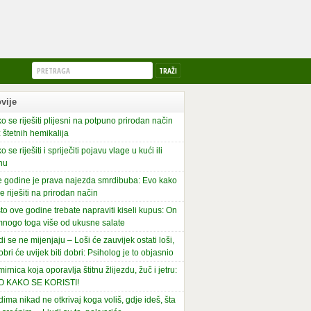
vije
o se riješiti plijesni na potpuno prirodan način
 štetnih hemikalija
o se riješiti i spriječiti pojavu vlage u kući ili
nu
 godine je prava najezda smrdibuba: Evo kako
se riješiti na prirodan način
to ove godine trebate napraviti kiseli kupus: On
mnogo toga više od ukusne salate
di se ne mijenjaju – Loši će zauvijek ostati loši,
obri će uvijek biti dobri: Psiholog je to objasnio
irnica koja oporavlja štitnu žlijezdu, žuč i jetru:
O KAKO SE KORISTI!
dima nikad ne otkrivaj koga voliš, gdje ideš, šta