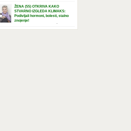
e […]
nuta u hraniteljskoj porodici. Sada, u svojoj 5.
ŽENA (55) OTKRIVA KAKO
ni, dočekala je momenat usvajanja, kada će
STVARNO IZGLEDA KLIMAKS:
ti novu, stalnu porodicu. Ovaj dan je bio
Podivljali hormoni, bolesti, stalno
a poseban za djevojčicu i njenu novu
znojenje!
dicu, ali je uskoro postao još čarobniji,
“Bila sam slomljena, naslušala sam
aljujući socijalnom radniku koji poznaje
 tome da ću uskoro izgledati kao da imam
el. Njenoj novoj porodici je […]
t godina više, i kako je to težak period u
tu žene, podloga za mnoge bolesti, gotovo da
 lijeka”, priča Violeta. “Kada sam napunila
odina, osjetila sam da mi je menopauze ne
 bliža, nego da već “kuca […]