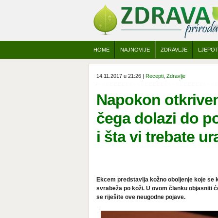
HOME
NAJNOVIJE
ZDRAVLJE
LJEPO
14.11.2017 u 21:26 |
Recepti
,
Zdravlje
Napokon otkriv
čega dolazi do p
i šta vi trebate ura
Ekcem predstavlja kožno oboljenje koje se ka
svrabeža po koži. U ovom članku objasniti 
se riješite ove neugodne pojave.