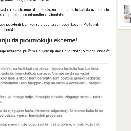
ja dolazi zbog prisustva stresa.
ga s
zbri
godi
astaju i da što prije uklonite ekcem, onda biste trebali da uzimate što
dobi
ma, a posebno sa mineralima i vitaminima.
veom
poro
zbog posebnih tvari koji su u dodiru sa našom kožom. Među njih
zahv
se o
i i nakit!
Dani
dese
stanju da prouzrokuju ekceme!
živo
nema
48 g
mperaturama, pri čemu je tijelo ujedno i jako izloženo stresu, onda će
samo