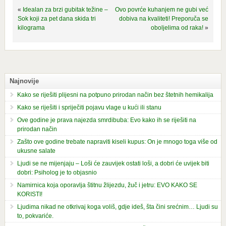
«
Idealan za brzi gubitak težine –
Ovo povrće kuhanjem ne gubi već
Sok koji za pet dana skida tri
dobiva na kvaliteti! Preporuča se
kilograma
oboljelima od raka!
»
Najnovije
Kako se riješiti plijesni na potpuno prirodan način bez štetnih hemikalija
Kako se riješiti i spriječiti pojavu vlage u kući ili stanu
Ove godine je prava najezda smrdibuba: Evo kako ih se riješiti na
prirodan način
Zašto ove godine trebate napraviti kiseli kupus: On je mnogo toga više od
ukusne salate
Ljudi se ne mijenjaju – Loši će zauvijek ostati loši, a dobri će uvijek biti
dobri: Psiholog je to objasnio
Namirnica koja oporavlja štitnu žlijezdu, žuč i jetru: EVO KAKO SE
KORISTI!
Ljudima nikad ne otkrivaj koga voliš, gdje ideš, šta čini srećnim… Ljudi su
to, pokvariće.