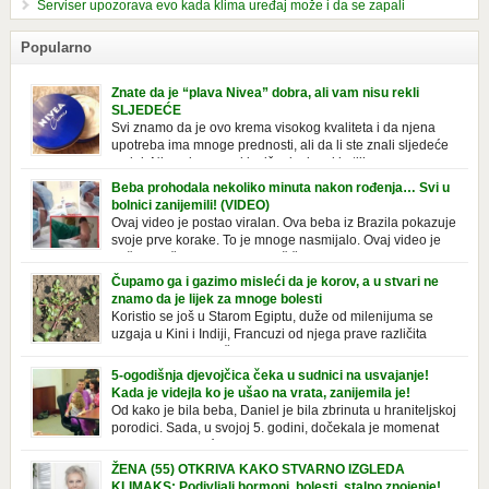
Serviser upozorava evo kada klima uređaj može i da se zapali
Popularno
Znate da je “plava Nivea” dobra, ali vam nisu rekli
SLJEDEĆE
Svi znamo da je ovo krema visokog kvaliteta i da njena
upotreba ima mnoge prednosti, ali da li ste znali sljedeće
o njoj. Nivea krema u klasičnoj, plavoj kutiji,
prepoznatljivog mirisa i jednostavne formule, jeste nezamenljiv inventar
Beba prohodala nekoliko minuta nakon rođenja… Svi u
u kupatilima i muškaraca i žena. Mnogi ljudi se ne odvajaju od nje, pa je
bolnici zanijemili! (VIDEO)
čak nose sa […]
Ovaj video je postao viralan. Ova beba iz Brazila pokazuje
svoje prve korake. To je mnoge nasmijalo. Ovaj video je
baš neobičan. Ne viđamo baš često ovakve korake kod
novorođenih beba. Video je snimila babica, pregledalo ga je preko 80
Čupamo ga i gazimo misleći da je korov, a u stvari ne
miliona ljudi. Ove babice su ostale u čudu nakon što su vidjeli kako
znamo da je lijek za mnoge bolesti
beba želi […]
Koristio se još u Starom Egiptu, duže od milenijuma se
uzgaja u Kini i Indiji, Francuzi od njega prave različita
tradicionalna jela i čorbe… Jedino mi gazimo po njemu,
čupamo ga i bacamo kao korov! Tušt je jednogodišnji, ali vrlo uporan
5-ogodišnja djevojčica čeka u sudnici na usvajanje!
“korov” koji, ka­da nam se jednom nastani u bašti ili dvorištu, teško ga se
Kada je videjla ko je ušao na vrata, zanijemila je!
[…]
Od kako je bila beba, Daniel je bila zbrinuta u hraniteljskoj
porodici. Sada, u svojoj 5. godini, dočekala je momenat
usvajanja, kada će dobiti novu, stalnu porodicu. Ovaj dan
je bio veoma poseban za djevojčicu i njenu novu porodicu, ali je uskoro
ŽENA (55) OTKRIVA KAKO STVARNO IZGLEDA
postao još čarobniji, zahvaljujući socijalnom radniku koji poznaje
KLIMAKS: Podivljali hormoni, bolesti, stalno znojenje!