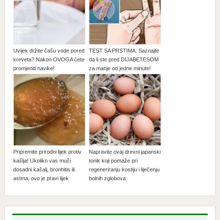
Uvijek držite čašu vode pored
TEST SA PRSTIMA: Saznajte
kreveta? Nakon OVOGA ćete
da li ste pred DIJABETESOM
promjeniti navike!
za manje od jedne minute!
Pripremite prirodni lijek protiv
Napravite ovaj drevni japanski
kašlja! Ukoliko vas muči
tonik koji pomaže pri
dosadni kašalj, bronhitis ili
regeneriranju kostiju i liječenju
astma, ovo je pravi lijek
bolnih zglobova