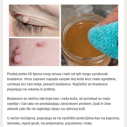
Postoji preko 60 tipova ovog virusa i neki od njih mogu uzrokovati
bradavice. Virus zapravo napada vanjski sloj kože kroz male ogrebtine,
uzrokuje brz rast ćelija, praveći bradavicu. Najčešće se bradavice
pojavljuju na rukama ili prstima.
Bradavice su obično iste boje kao i naša koža, ali ponekad su malo
svjetlije i čak iako ne predstavljaju zdravstveni problem, ljudi ih žele
ukloniti zato što ne izgledaju lijepo na njihovoj koži.
U većini slučajeva, pojavljuju se na različitim područjima kao na kapcima,
stomaku, ispod grudi, na preponama, pazuhama i vratu.