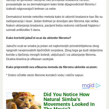
posavjetujte se sa dermatologom kako biste dijagnosticirali fibromu i
izabrali odgovarajući tretman za sebe.
Dermatolozi koriste nekoliko metoda kako bi uklonili bradavice kao što su
radioperacija i laser. Jedan tretman je dovoljan ako fibroma nije velika.
Nakon uklanjanja bradavice, pacijent treba redovno održavati higijenu i
uzimati antibiotike 5 dana.
Kako koristiti jabučni ocat da uklonite fibromu?
Jabučni ocat se smatra ja jedan od najkorisnijih prirodnihlijekova zbog
njegovih nevjerovatnih liječničkih svojstava. Zbog toga ga ljudi stoljećima
koriste u liječenju mnogih bolesti, uključujući i za uklanjanje fibroma.
Ocatna kiselina je efikasan sastojak.
Kako pripremtiti ovu efikasnu metodu da fibromu uklonite ocatom:
* Dobro očistite okolo fibrome koristeći vodu i obični sapun.