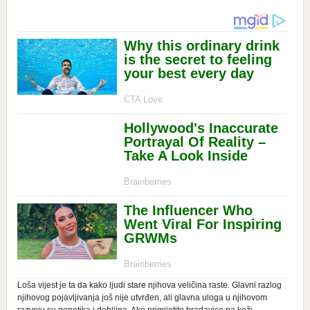
Loša vijest je ta da kako ljudi stare njihova veličina raste. Glavni razlog
njihovog pojavljivanja još nije utvrđen, ali glavna uloga u njihovom
razvoju su genetika i debljina. Ako primijetite bradavice na koži,