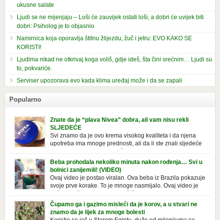
ukusne salate
Ljudi se ne mijenjaju – Loši će zauvijek ostati loši, a dobri će uvijek biti
dobri: Psiholog je to objasnio
Namirnica koja oporavlja štitnu žlijezdu, žuč i jetru: EVO KAKO SE
KORISTI!
Ljudima nikad ne otkrivaj koga voliš, gdje ideš, šta čini srećnim… Ljudi su
to, pokvariće.
Serviser upozorava evo kada klima uređaj može i da se zapali
Popularno
Znate da je “plava Nivea” dobra, ali vam nisu rekli
SLJEDEĆE
Svi znamo da je ovo krema visokog kvaliteta i da njena
upotreba ima mnoge prednosti, ali da li ste znali sljedeće
o njoj. Nivea krema u klasičnoj, plavoj kutiji,
prepoznatljivog mirisa i jednostavne formule, jeste nezamenljiv inventar
Beba prohodala nekoliko minuta nakon rođenja… Svi u
u kupatilima i muškaraca i žena. Mnogi ljudi se ne odvajaju od nje, pa je
bolnici zanijemili! (VIDEO)
čak nose sa […]
Ovaj video je postao viralan. Ova beba iz Brazila pokazuje
svoje prve korake. To je mnoge nasmijalo. Ovaj video je
baš neobičan. Ne viđamo baš često ovakve korake kod
novorođenih beba. Video je snimila babica, pregledalo ga je preko 80
Čupamo ga i gazimo misleći da je korov, a u stvari ne
miliona ljudi. Ove babice su ostale u čudu nakon što su vidjeli kako
znamo da je lijek za mnoge bolesti
beba želi […]