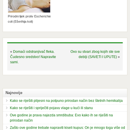
Prirodni lijek protiv Escherichie
coli (Ešerihija koli)
«
Domaći odstranjivač fleka.
Ovo su stvari zbog kojih ste sve
Čudesno sredstvo! Napravite
deblji (SAVETI I UPUTE)
»
sami.
Najnovije
Kako se riješiti plijesni na potpuno prirodan način bez štetnih hemikalija
Kako se riješiti i spriječiti pojavu vlage u kući ili stanu
Ove godine je prava najezda smrdibuba: Evo kako ih se riješiti na
prirodan način
Zašto ove godine trebate napraviti kiseli kupus: On je mnogo toga više od