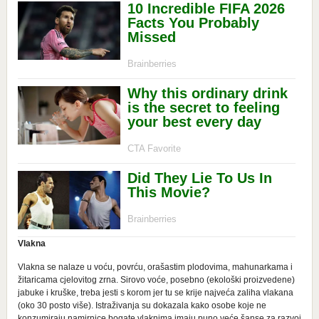
Vlakna
Vlakna se nalaze u voću, povrću, orašastim plodovima, mahunarkama i
žitaricama cjelovitog zrna. Sirovo voće, posebno (ekološki proizvedene)
jabuke i kruške, treba jesti s korom jer tu se krije najveća zaliha vlakana
(oko 30 posto više). Istraživanja su dokazala kako osobe koje ne
konzumiraju namirnice bogate vlaknima imaju puno veće šanse za razvoj