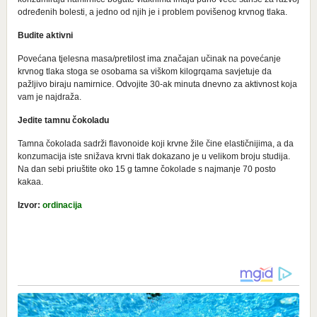
određenih bolesti, a jedno od njih je i problem povišenog krvnog tlaka.
Budite aktivni
Povećana tjelesna masa/pretilost ima značajan učinak na povećanje
krvnog tlaka stoga se osobama sa viškom kilogrqama savjetuje da
pažljivo biraju namirnice. Odvojite 30-ak minuta dnevno za aktivnost koja
vam je najdraža.
Jedite tamnu čokoladu
Tamna čokolada sadrži flavonoide koji krvne žile čine elastičnijima, a da
konzumacija iste snižava krvni tlak dokazano je u velikom broju studija.
Na dan sebi priuštite oko 15 g tamne čokolade s najmanje 70 posto
kakaa.
Izvor:
ordinacija