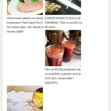
Odmrzavate piletinu na sobnoj
8 MEDICINSKIH ČUDA ULJA
temperaturi? Kad čujete šta to
KANABISA: “Rak se povlači za
čini vašem tijelu, više nikada to
90 dana”
nećete raditi!!!
Više od 45.000 pacijenata koji
su imali RAK svjedoče da ih je
OVO piće “preporodilo”!
(RECEPT)