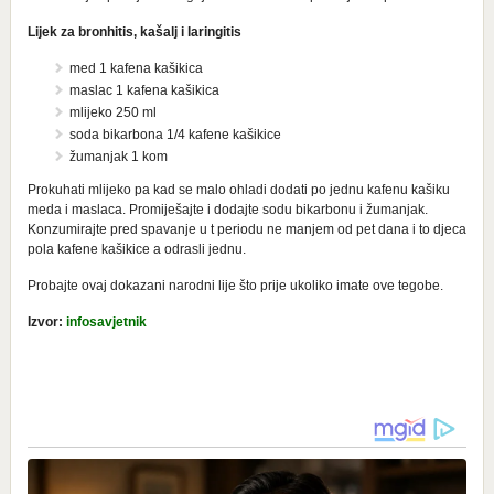
Lijek za bronhitis, kašalj i laringitis
med 1 kafena kašikica
maslac 1 kafena kašikica
mlijeko 250 ml
soda bikarbona 1/4 kafene kašikice
žumanjak 1 kom
Prokuhati mlijeko pa kad se malo ohladi dodati po jednu kafenu kašiku
meda i maslaca. Promiješajte i dodajte sodu bikarbonu i žumanjak.
Konzumirajte pred spavanje u t periodu ne manjem od pet dana i to djeca
pola kafene kašikice a odrasli jednu.
Probajte ovaj dokazani narodni lije što prije ukoliko imate ove tegobe.
Izvor:
infosavjetnik