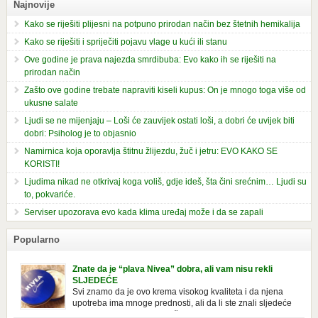
Najnovije
Kako se riješiti plijesni na potpuno prirodan način bez štetnih hemikalija
Kako se riješiti i spriječiti pojavu vlage u kući ili stanu
Ove godine je prava najezda smrdibuba: Evo kako ih se riješiti na
prirodan način
Zašto ove godine trebate napraviti kiseli kupus: On je mnogo toga više od
ukusne salate
Ljudi se ne mijenjaju – Loši će zauvijek ostati loši, a dobri će uvijek biti
dobri: Psiholog je to objasnio
Namirnica koja oporavlja štitnu žlijezdu, žuč i jetru: EVO KAKO SE
KORISTI!
Ljudima nikad ne otkrivaj koga voliš, gdje ideš, šta čini srećnim… Ljudi su
to, pokvariće.
Serviser upozorava evo kada klima uređaj može i da se zapali
Popularno
Znate da je “plava Nivea” dobra, ali vam nisu rekli
SLJEDEĆE
Svi znamo da je ovo krema visokog kvaliteta i da njena
upotreba ima mnoge prednosti, ali da li ste znali sljedeće
o njoj. Nivea krema u klasičnoj, plavoj kutiji,