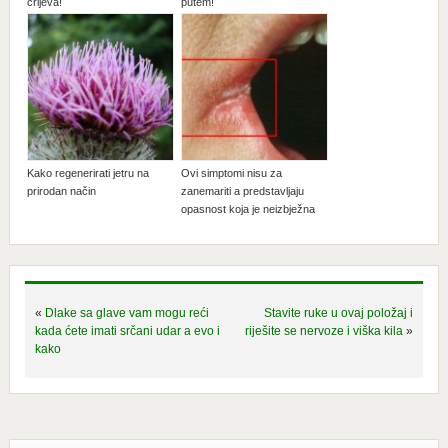
crijeva!
putem!
Kako regenerirati jetru na
Ovi simptomi nisu za
prirodan način
zanemariti a predstavljaju
opasnost koja je neizbježna
«
Dlake sa glave vam mogu reći
Stavite ruke u ovaj položaj i
kada ćete imati srčani udar a evo i
riješite se nervoze i viška kila
»
kako