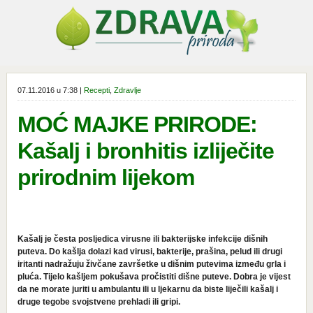
07.11.2016 u 7:38 |
Recepti
,
Zdravlje
MOĆ MAJKE PRIRODE:
Kašalj i bronhitis izliječite
prirodnim lijekom
Kašalj je česta posljedica virusne ili bakterijske infekcije dišnih
puteva. Do kašlja dolazi kad virusi, bakterije, prašina, pelud ili drugi
iritanti nadražuju živčane završetke u dišnim putevima između grla i
pluća. Tijelo kašljem pokušava pročistiti dišne puteve. Dobra je vijest
da ne morate juriti u ambulantu ili u ljekarnu da biste liječili kašalj i
druge tegobe svojstvene prehladi ili gripi.