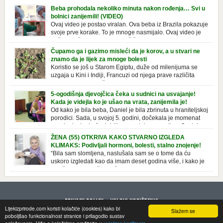
prepoznatljivog mirisa i jednostavne formule, jeste nezamenljiv inventar
Beba prohodala nekoliko minuta nakon rođenja… Svi u
u kupatilima i muškaraca i žena. Mnogi ljudi se ne odvajaju od nje, pa je
bolnici zanijemili! (VIDEO)
čak nose sa […]
Ovaj video je postao viralan. Ova beba iz Brazila pokazuje
svoje prve korake. To je mnoge nasmijalo. Ovaj video je
baš neobičan. Ne viđamo baš često ovakve korake kod
novorođenih beba. Video je snimila babica, pregledalo ga je preko 80
Čupamo ga i gazimo misleći da je korov, a u stvari ne
miliona ljudi. Ove babice su ostale u čudu nakon što su vidjeli kako
znamo da je lijek za mnoge bolesti
beba želi […]
Koristio se još u Starom Egiptu, duže od milenijuma se
uzgaja u Kini i Indiji, Francuzi od njega prave različita
tradicionalna jela i čorbe… Jedino mi gazimo po njemu,
čupamo ga i bacamo kao korov! Tušt je jednogodišnji, ali vrlo uporan
5-ogodišnja djevojčica čeka u sudnici na usvajanje!
“korov” koji, ka­da nam se jednom nastani u bašti ili dvorištu, teško ga se
Kada je videjla ko je ušao na vrata, zanijemila je!
[…]
Od kako je bila beba, Daniel je bila zbrinuta u hraniteljskoj
porodici. Sada, u svojoj 5. godini, dočekala je momenat
usvajanja, kada će dobiti novu, stalnu porodicu. Ovaj dan
je bio veoma poseban za djevojčicu i njenu novu porodicu, ali je uskoro
ŽENA (55) OTKRIVA KAKO STVARNO IZGLEDA
postao još čarobniji, zahvaljujući socijalnom radniku koji poznaje
KLIMAKS: Podivljali hormoni, bolesti, stalno znojenje!
Daniel. Njenoj novoj porodici je […]
“Bila sam slomljena, naslušala sam se o tome da ću
uskoro izgledati kao da imam deset godina više, i kako je
to težak period u životu žene, podloga za mnoge bolesti,
gotovo da nema lijeka”, priča Violeta. “Kada sam napunila 48 godina,
osjetila sam da mi je menopauze ne samo bliža, nego da već “kuca […]
PRIVACY POLICY
USLOVI KORIŠTENJA
Lijekizprirode.com koristi kolačiće (cookies) kako bi
Slažem se
© 2013 LijekizPrirode. All rights reserved
poboljšao funkcionalnost stranice i prilagodio sustav