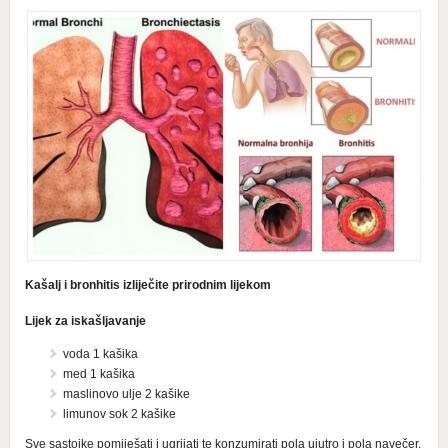
Kašalj i bronhitis izliječite prirodnim lijekom
Lijek za iskašljavanje
voda 1 kašika
med 1 kašika
maslinovo ulje 2 kašike
limunov sok 2 kašike
Sve sastojke pomiješati i ugrijati te konzumirati pola ujutro i pola navečer.