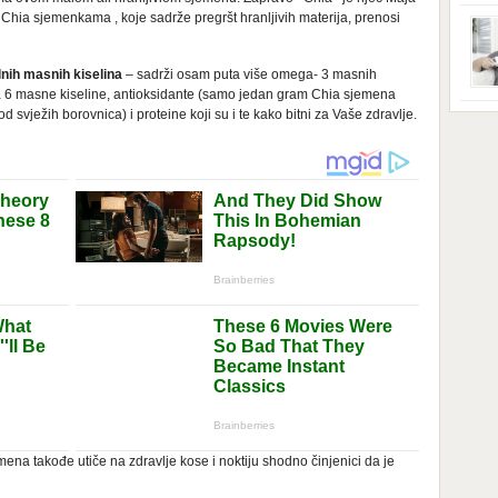
ga s
zbri
Chia sjemenkama , koje sadrže pregršt hranljivih materija, prenosi
godi
dobi
veom
lnih masnih kiselina
– sadrži osam puta više omega- 3 masnih
poro
a 6 masne kiseline, antioksidante (samo jedan gram Chia sjemena
zahv
se o
od svježih borovnica) i proteine koji su i te kako bitni za Vaše zdravlje.
Dani
dese
živo
nema
48 g
samo
ena takođe utiče na zdravlje kose i noktiju shodno činjenici da je