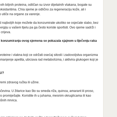
ih biljnih proteina, odličan su izvor dijetalnih vlakana, bogate su
oksidantima. Chia sjeme je odlično za regeneraciju kože, ali i
o utiče na organe za varenje.
od najboljih koje možete da konzumirate ukoliko se osjećate slabo, bez
ergiju u vašem tijelu pa ga često koriste sportisti. Ovo sjeme sadrži i
crijeva.
a konzumiranju ovog sjemena se pokazala sjajnom u liječenju raka
oteine i vlakna koji ce održati osećaj sitosti i zadovoljstva organizma
manjenje apetita, ubrzava rad metabolizma, i aktivira glukogen koji je
KU?
remi zdravog ručka ili užine.
nčevina. U žitarice kao što su smeđa riža, quinoa, amarant ili proso,
o promiješajte. Koristite ih u juhama, mesnim okruglicama ili kao
ušnih mrvica.