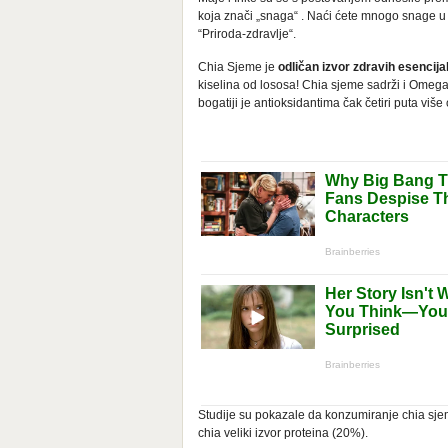
koja znači „snaga“ . Naći ćete mnogo snage u 
“Priroda-zdravlje“.
Chia Sjeme je
odličan izvor zdravih esencija
kiselina od lososa! Chia sjeme sadrži i Omeg
bogatiji je antioksidantima čak četiri puta više 
Studije su pokazale da konzumiranje chia sjem
chia veliki izvor proteina (20%).