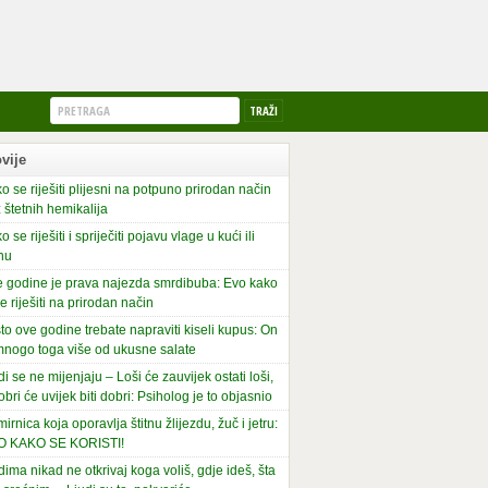
vije
o se riješiti plijesni na potpuno prirodan način
 štetnih hemikalija
o se riješiti i spriječiti pojavu vlage u kući ili
nu
 godine je prava najezda smrdibuba: Evo kako
se riješiti na prirodan način
to ove godine trebate napraviti kiseli kupus: On
mnogo toga više od ukusne salate
di se ne mijenjaju – Loši će zauvijek ostati loši,
obri će uvijek biti dobri: Psiholog je to objasnio
irnica koja oporavlja štitnu žlijezdu, žuč i jetru:
O KAKO SE KORISTI!
dima nikad ne otkrivaj koga voliš, gdje ideš, šta