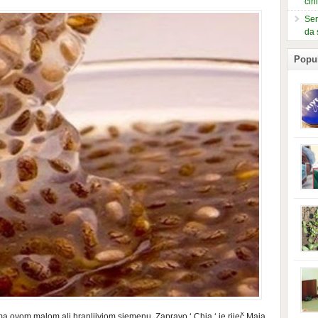
čin
Ser
da 
Popu
slje
kuti
form
mušk
nje,
kora
neob
kod 
preg
babi
beba
i Ind
trad
njem
jedn
nam 
a ovom malom ali hranljiviom sjemenu. Zapravo ‘ Chia ‘ je riječ Maja