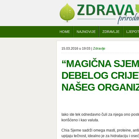
HOME
NAJNOVIJE
ZDRAVLJE
LJEPO
15.03.2016 u 19:03 |
Zdravlje
“MAGIČNA SJEM
DEBELOG CRIJE
NAŠEG ORGANI
Iako ste tek odnedavno čuli za njega ono posto
korišćeno i kao valuta.
Chia Sjeme sadrži omega masti, proteine, anti
upijaju tečnost, idealno je za hidrataciju i oseća