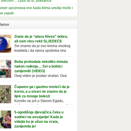
i srećnim… Ljudi su to, pokvariće.
viser upozorava evo kada klima uređaj može i
se zapali
larno
Znate da je “plava Nivea” dobra,
ali vam nisu rekli SLJEDEĆE
Svi znamo da je ovo krema visokog
kvaliteta i da njena upotreba ima
mnoge prednosti, ali da li ste znali
deće o njoj. Nivea krema u klasičnoj, plavoj
Beba prohodala nekoliko minuta
ji, prepoznatljivog mirisa i jednostavne
nakon rođenja… Svi u bolnici
ule, jeste nezamenljiv inventar u kupatilima i
zanijemili! (VIDEO)
araca i žena. Mnogi ljudi se ne odvajaju od
Ovaj video je postao viralan. Ova
 pa je čak nose sa […]
beba iz Brazila pokazuje svoje prve
ke. To je mnoge nasmijalo. Ovaj video je baš
Čupamo ga i gazimo misleći da je
ičan. Ne viđamo baš često ovakve korake
korov, a u stvari ne znamo da je
novorođenih beba. Video je snimila babica,
lijek za mnoge bolesti
ledalo ga je preko 80 miliona ljudi. Ove
Koristio se još u Starom Egiptu,
ce su ostale u čudu nakon što su vidjeli kako
duže od milenijuma se uzgaja u Kini
 želi […]
iji, Francuzi od njega prave različita
5-ogodišnja djevojčica čeka u
icionalna jela i čorbe… Jedino mi gazimo po
sudnici na usvajanje! Kada je
u, čupamo ga i bacamo kao korov! Tušt je
videjla ko je ušao na vrata,
ogodišnji, ali vrlo uporan “korov” koji, ka­da
zanijemila je!
se jednom nastani u bašti ili dvorištu, teško
Od kako je bila beba, Daniel je bila