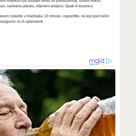
vim mlijekom pa dodajte nešto od predloženog: sušeni kokos,
o, naribanu jabuku, mljeveni pistacio, šipak ili brusnicu.
mjesom ostavite u hladnjaku 10 minuta i zapamtite, na koji god način
zasigurno će ih oplemeniti.