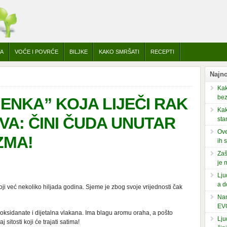
TA
VOĆE I POVRĆE
BILJKE
KAKO SMRŠATI
RECEPTI
Najno
Kak
bez
ENKA” KOJA LIJEČI RAK
Kak
VA: ČINI ČUDA UNUTAR
sta
Ove
ZMA!
ih 
Zaš
je 
Lju
a d
ji već nekoliko hiljada godina. Sjeme je zbog svoje vrijednosti čak
Nam
EV
oksidanate i dijetalna vlakana. Ima blagu aromu oraha, a pošto
Lju
j sitosti koji će trajati satima!