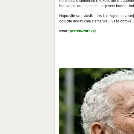
Pomiješajte sjemenke s kokosovim ili bademo
borovnice, orahe, malinu, mljeveni badem, kaka
Napravite svoj vlastiti miks koji zajedno sa s
odlučite dodati chia sjemenke u vaše obroke, 
Izvor:
priroda-zdravlje