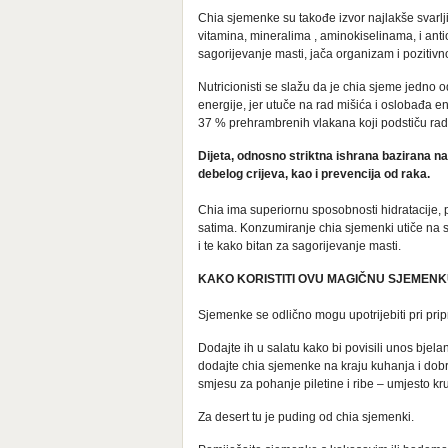
Chia sjemenke su takođe izvor najlakše svarljiv
vitamina, mineralima , aminokiselinama, i anti
sagorijevanje masti, jača organizam i pozitivn
Nutricionisti se slažu da je chia sjeme jedno 
energije, jer utuče na rad mišića i oslobađa en
37 % prehrambrenih vlakana koji podstiču rad 
Dijeta, odnosno striktna ishrana bazirana n
debelog crijeva, kao i prevencija od raka.
Chia ima superiornu sposobnosti hidratacije, pr
satima. Konzumiranje chia sjemenki utiče na s
i te kako bitan za sagorijevanje masti.
KAKO KORISTITI OVU MAGIČNU SJEMEN
Sjemenke se odlično mogu upotrijebiti pri prip
Dodajte ih u salatu kako bi povisili unos bjela
dodajte chia sjemenke na kraju kuhanja i dobr
smjesu za pohanje piletine i ribe – umjesto kr
Za desert tu je puding od chia sjemenki.