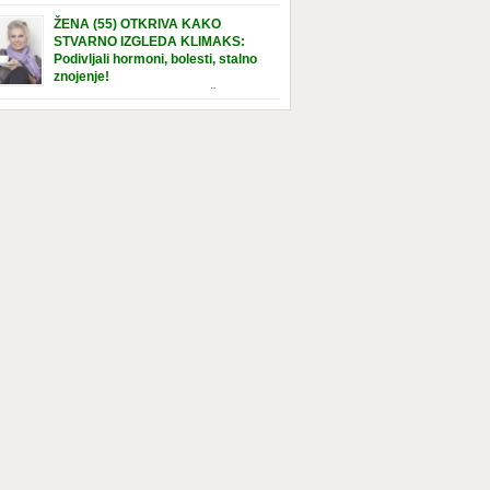
e […]
nuta u hraniteljskoj porodici. Sada, u svojoj 5.
ŽENA (55) OTKRIVA KAKO
ni, dočekala je momenat usvajanja, kada će
STVARNO IZGLEDA KLIMAKS:
ti novu, stalnu porodicu. Ovaj dan je bio
Podivljali hormoni, bolesti, stalno
a poseban za djevojčicu i njenu novu
znojenje!
dicu, ali je uskoro postao još čarobniji,
“Bila sam slomljena, naslušala sam
aljujući socijalnom radniku koji poznaje
 tome da ću uskoro izgledati kao da imam
el. Njenoj novoj porodici je […]
t godina više, i kako je to težak period u
tu žene, podloga za mnoge bolesti, gotovo da
 lijeka”, priča Violeta. “Kada sam napunila
odina, osjetila sam da mi je menopauze ne
 bliža, nego da već “kuca […]