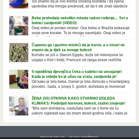
Svi znamo da je ovo krema visokog kvaliteta i da njena
upotreba ima mnoge prednosti, ali da li ste znali sljedeće
o njoj. Nivea krema u klasičnoj, plavoj kutiji,
prepoznatljivog mirisa i jednostavne formule, jeste nezamenljiv inventar
Beba prohodala nekoliko minuta nakon rođenja… Svi u
u kupatilima i muškaraca i žena. Mnogi ljudi se ne odvajaju od nje, pa je
bolnici zanijemili! (VIDEO)
čak nose sa […]
Ovaj video je postao viralan. Ova beba iz Brazila pokazuje
svoje prve korake. To je mnoge nasmijalo. Ovaj video je
baš neobičan. Ne viđamo baš često ovakve korake kod
novorođenih beba. Video je snimila babica, pregledalo ga je preko 80
Čupamo ga i gazimo misleći da je korov, a u stvari ne
miliona ljudi. Ove babice su ostale u čudu nakon što su vidjeli kako
znamo da je lijek za mnoge bolesti
beba želi […]
Koristio se još u Starom Egiptu, duže od milenijuma se
uzgaja u Kini i Indiji, Francuzi od njega prave različita
tradicionalna jela i čorbe… Jedino mi gazimo po njemu,
čupamo ga i bacamo kao korov! Tušt je jednogodišnji, ali vrlo uporan
5-ogodišnja djevojčica čeka u sudnici na usvajanje!
“korov” koji, ka­da nam se jednom nastani u bašti ili dvorištu, teško ga se
Kada je videjla ko je ušao na vrata, zanijemila je!
[…]
Od kako je bila beba, Daniel je bila zbrinuta u hraniteljskoj
porodici. Sada, u svojoj 5. godini, dočekala je momenat
usvajanja, kada će dobiti novu, stalnu porodicu. Ovaj dan
je bio veoma poseban za djevojčicu i njenu novu porodicu, ali je uskoro
ŽENA (55) OTKRIVA KAKO STVARNO IZGLEDA
postao još čarobniji, zahvaljujući socijalnom radniku koji poznaje
KLIMAKS: Podivljali hormoni, bolesti, stalno znojenje!
Daniel. Njenoj novoj porodici je […]
“Bila sam slomljena, naslušala sam se o tome da ću
uskoro izgledati kao da imam deset godina više, i kako je
to težak period u životu žene, podloga za mnoge bolesti,
gotovo da nema lijeka”, priča Violeta. “Kada sam napunila 48 godina,
osjetila sam da mi je menopauze ne samo bliža, nego da već “kuca […]
PRIVACY POLICY
USLOVI KORIŠTENJA