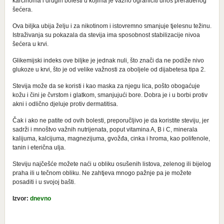
karcinoma i drugih bolesti u kojima je važno ograničiti unos prerađenog
šećera.
Ova biljka ubija želju i za nikotinom i istovremno smanjuje tjelesnu težinu.
Istraživanja su pokazala da stevija ima sposobnost stabilizacije nivoa
šećera u krvi.
Glikemijski indeks ove biljke je jednak nuli, što znači da ne podiže nivo
glukoze u krvi, što je od velike važnosti za oboljele od dijabetesa tipa 2.
Stevija može da se koristi i kao maska za njegu lica, pošto obogaćuje
kožu i čini je čvrstom i glatkom, smanjujući bore. Dobra je i u borbi protiv
akni i odlično djeluje protiv dermatitisa.
Čak i ako ne patite od ovih bolesti, preporučljivo je da koristite steviju, jer
sadrži i mnoštvo važnih nutrijenata, poput vitamina A, B i C, minerala
kalijuma, kalcijuma, magnezijuma, gvožđa, cinka i hroma, kao polifenole,
tanin i eterična ulja.
Steviju najčešće možete naći u obliku osušenih listova, zelenog ili bijelog
praha ili u tečnom obliku. Ne zahtjeva mnogo pažnje pa je možete
posaditi i u svojoj bašti.
Izvor:
dnevno