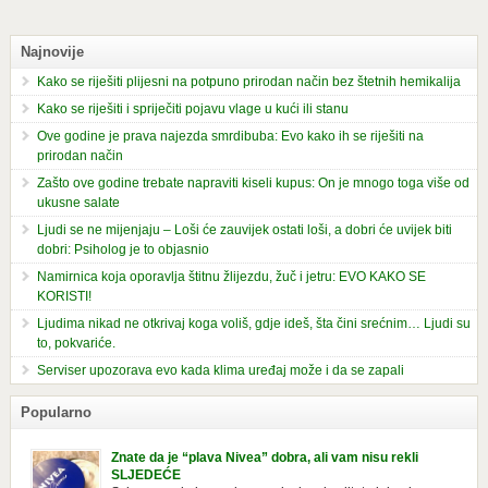
Najnovije
Kako se riješiti plijesni na potpuno prirodan način bez štetnih hemikalija
Kako se riješiti i spriječiti pojavu vlage u kući ili stanu
Ove godine je prava najezda smrdibuba: Evo kako ih se riješiti na
prirodan način
Zašto ove godine trebate napraviti kiseli kupus: On je mnogo toga više od
ukusne salate
Ljudi se ne mijenjaju – Loši će zauvijek ostati loši, a dobri će uvijek biti
dobri: Psiholog je to objasnio
Namirnica koja oporavlja štitnu žlijezdu, žuč i jetru: EVO KAKO SE
KORISTI!
Ljudima nikad ne otkrivaj koga voliš, gdje ideš, šta čini srećnim… Ljudi su
to, pokvariće.
Serviser upozorava evo kada klima uređaj može i da se zapali
Popularno
Znate da je “plava Nivea” dobra, ali vam nisu rekli
SLJEDEĆE