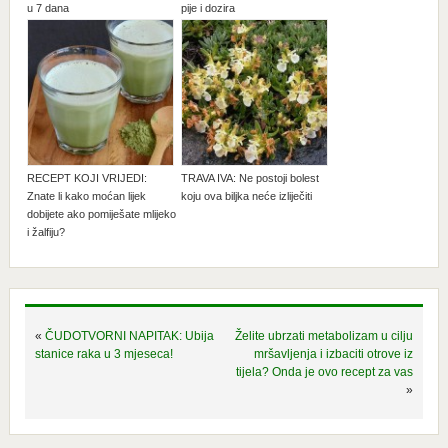
u 7 dana
pije i dozira
RECEPT KOJI VRIJEDI:
TRAVA IVA: Ne postoji bolest
Znate li kako moćan lijek
koju ova biljka neće izliječiti
dobijete ako pomiješate mlijeko
i žalfiju?
«
ČUDOTVORNI NAPITAK: Ubija
Želite ubrzati metabolizam u cilju
stanice raka u 3 mjeseca!
mršavljenja i izbaciti otrove iz
tijela? Onda je ovo recept za vas
»