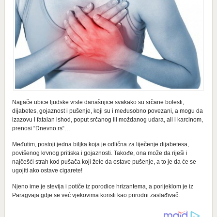
Najjače ubice ljudske vrste današnjice svakako su srčane bolesti,
dijabetes, gojaznost i pušenje, koji su i međusobno povezani, a mogu da
izazovu i fatalan ishod, poput srčanog ili moždanog udara, ali i karcinom,
prenosi “Dnevno.rs“…
Međutim, postoji jedna biljka koja je odlična za liječenje dijabetesa,
povišenog krvnog pritiska i gojaznosti. Takođe, ona može da riješi i
najčešći strah kod pušača koji žele da ostave pušenje, a to je da će se
ugojiti ako ostave cigarete!
Njeno ime je stevija i potiče iz porodice hrizantema, a porijeklom je iz
Paragvaja gdje se već vjekovima koristi kao prirodni zaslađivač.