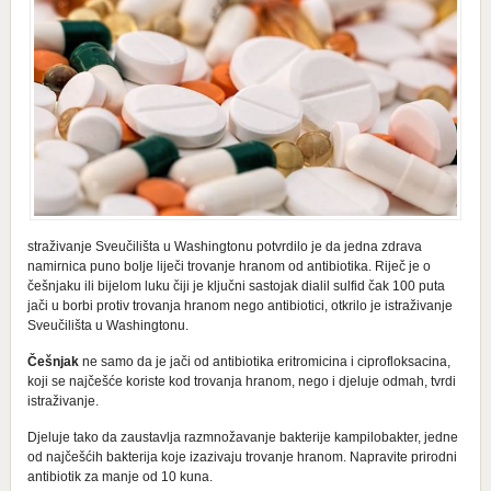
straživanje Sveučilišta u Washingtonu potvrdilo je da jedna zdrava
namirnica puno bolje liječi trovanje hranom od antibiotika. Riječ je o
češnjaku ili bijelom luku čiji je ključni sastojak dialil sulfid čak 100 puta
jači u borbi protiv trovanja hranom nego antibiotici, otkrilo je istraživanje
Sveučilišta u Washingtonu.
Češnjak
ne samo da je jači od antibiotika eritromicina i ciprofloksacina,
koji se najčešće koriste kod trovanja hranom, nego i djeluje odmah, tvrdi
istraživanje.
Djeluje tako da zaustavlja razmnožavanje bakterije kampilobakter, jedne
od najčešćih bakterija koje izazivaju trovanje hranom. Napravite prirodni
antibiotik za manje od 10 kuna.