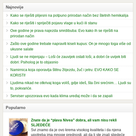
Najnovije
Kako se riješiti plijesni na potpuno prirodan način bez štetnih hemikalija
Kako se riješiti i spriječiti pojavu vlage u kući ili stanu
Ove godine je prava najezda smrdibuba: Evo kako ih se riješiti na
prirodan način
Zašto ove godine trebate napraviti kiseli kupus: On je mnogo toga više od
ukusne salate
Ljudi se ne mijenjaju – Loši će zauvijek ostati loši, a dobri će uvijek biti
dobri: Psiholog je to objasnio
Namirnica koja oporavlja štitnu žlijezdu, žuč i jetru: EVO KAKO SE
KORISTI!
Ljudima nikad ne otkrivaj koga voliš, gdje ideš, šta čini srećnim… Ljudi su
to, pokvariće.
Serviser upozorava evo kada klima uređaj može i da se zapali
Popularno
Znate da je “plava Nivea” dobra, ali vam nisu rekli
SLJEDEĆE
Svi znamo da je ovo krema visokog kvaliteta i da njena
upotreba ima mnoge prednosti, ali da li ste znali sljedeće