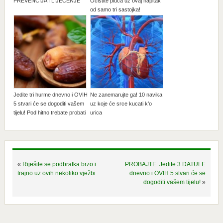
PREVENCIJA I LIJEČENJE
Očistite pluća uz ovaj napitak
od samo tri sastojka!
Jedite tri hurme dnevno i OVIH
Ne zanemarujte ga! 10 navika
5 stvari će se dogoditi vašem
uz koje će srce kucati k’o
tijelu! Pod hitno trebate probati
urica
«
Riješite se podbratka brzo i
PROBAJTE: Jedite 3 DATULE
trajno uz ovih nekoliko vježbi
dnevno i OVIH 5 stvari će se
dogoditi vašem tijelu!
»