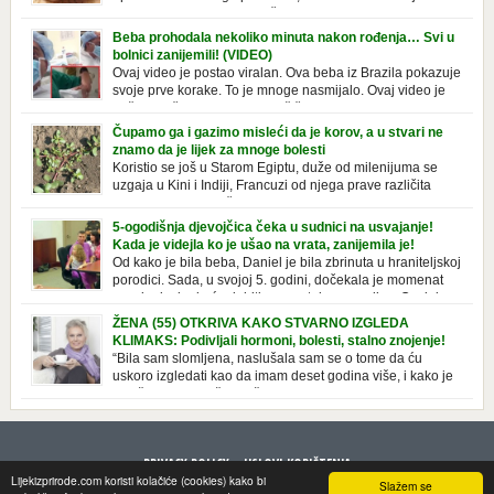
o njoj. Nivea krema u klasičnoj, plavoj kutiji,
prepoznatljivog mirisa i jednostavne formule, jeste nezamenljiv inventar
Beba prohodala nekoliko minuta nakon rođenja… Svi u
u kupatilima i muškaraca i žena. Mnogi ljudi se ne odvajaju od nje, pa je
bolnici zanijemili! (VIDEO)
čak nose sa […]
Ovaj video je postao viralan. Ova beba iz Brazila pokazuje
svoje prve korake. To je mnoge nasmijalo. Ovaj video je
baš neobičan. Ne viđamo baš često ovakve korake kod
novorođenih beba. Video je snimila babica, pregledalo ga je preko 80
Čupamo ga i gazimo misleći da je korov, a u stvari ne
miliona ljudi. Ove babice su ostale u čudu nakon što su vidjeli kako
znamo da je lijek za mnoge bolesti
beba želi […]
Koristio se još u Starom Egiptu, duže od milenijuma se
uzgaja u Kini i Indiji, Francuzi od njega prave različita
tradicionalna jela i čorbe… Jedino mi gazimo po njemu,
čupamo ga i bacamo kao korov! Tušt je jednogodišnji, ali vrlo uporan
5-ogodišnja djevojčica čeka u sudnici na usvajanje!
“korov” koji, ka­da nam se jednom nastani u bašti ili dvorištu, teško ga se
Kada je videjla ko je ušao na vrata, zanijemila je!
[…]
Od kako je bila beba, Daniel je bila zbrinuta u hraniteljskoj
porodici. Sada, u svojoj 5. godini, dočekala je momenat
usvajanja, kada će dobiti novu, stalnu porodicu. Ovaj dan
je bio veoma poseban za djevojčicu i njenu novu porodicu, ali je uskoro
ŽENA (55) OTKRIVA KAKO STVARNO IZGLEDA
postao još čarobniji, zahvaljujući socijalnom radniku koji poznaje
KLIMAKS: Podivljali hormoni, bolesti, stalno znojenje!
Daniel. Njenoj novoj porodici je […]
“Bila sam slomljena, naslušala sam se o tome da ću
uskoro izgledati kao da imam deset godina više, i kako je
to težak period u životu žene, podloga za mnoge bolesti,
gotovo da nema lijeka”, priča Violeta. “Kada sam napunila 48 godina,
osjetila sam da mi je menopauze ne samo bliža, nego da već “kuca […]
PRIVACY POLICY
USLOVI KORIŠTENJA
Lijekizprirode.com koristi kolačiće (cookies) kako bi
Slažem se
© 2013 LijekizPrirode. All rights reserved