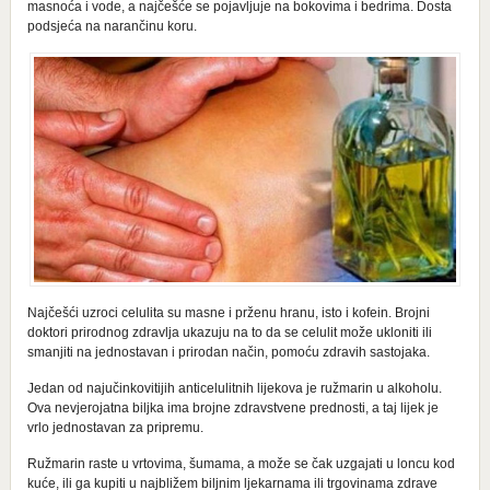
masnoća i vode, a najčešće se pojavljuje na bokovima i bedrima. Dosta
podsjeća na narančinu koru.
Najčešći uzroci celulita su masne i prženu hranu, isto i kofein. Brojni
doktori prirodnog zdravlja ukazuju na to da se celulit može ukloniti ili
smanjiti na jednostavan i prirodan način, pomoću zdravih sastojaka.
Jedan od najučinkovitijih anticelulitnih lijekova je ružmarin u alkoholu.
Ova nevjerojatna biljka ima brojne zdravstvene prednosti, a taj lijek je
vrlo jednostavan za pripremu.
Ružmarin raste u vrtovima, šumama, a može se čak uzgajati u loncu kod
kuće, ili ga kupiti u najbližem biljnim ljekarnama ili trgovinama zdrave