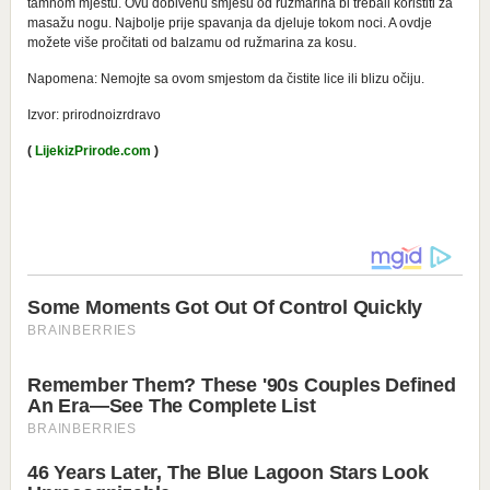
tamnom mjestu. Ovu dobivenu smjesu od ružmarina bi trebali koristiti za
masažu nogu. Najbolje prije spavanja da djeluje tokom noci. A ovdje
možete više pročitati od balzamu od ružmarina za kosu.
Napomena: Nemojte sa ovom smjestom da čistite lice ili blizu očiju.
Izvor: prirodnoizrdravo
(
LijekizPrirode.com
)