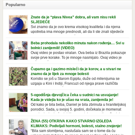
Popularno
Znate da je “plava Nivea” dobra, ali vam nisu rekli
SLJEDEĆE
Svi znamo da je ovo krema visokog kvaliteta i da njena
upotreba ima mnoge prednosti, ali da li ste znali sljedeće
o njoj. Nivea krema u klasičnoj, plavoj kutiji,
prepoznatljivog mirisa i jednostavne formule, jeste nezamenljiv inventar
Beba prohodala nekoliko minuta nakon rođenja… Svi u
u kupatilima i muškaraca i žena. Mnogi ljudi se ne odvajaju od nje, pa je
bolnici zanijemili! (VIDEO)
čak nose sa […]
Ovaj video je postao viralan. Ova beba iz Brazila pokazuje
svoje prve korake. To je mnoge nasmijalo. Ovaj video je
baš neobičan. Ne viđamo baš često ovakve korake kod
novorođenih beba. Video je snimila babica, pregledalo ga je preko 80
Čupamo ga i gazimo misleći da je korov, a u stvari ne
miliona ljudi. Ove babice su ostale u čudu nakon što su vidjeli kako
znamo da je lijek za mnoge bolesti
beba želi […]
Koristio se još u Starom Egiptu, duže od milenijuma se
uzgaja u Kini i Indiji, Francuzi od njega prave različita
tradicionalna jela i čorbe… Jedino mi gazimo po njemu,
čupamo ga i bacamo kao korov! Tušt je jednogodišnji, ali vrlo uporan
5-ogodišnja djevojčica čeka u sudnici na usvajanje!
“korov” koji, ka­da nam se jednom nastani u bašti ili dvorištu, teško ga se
Kada je videjla ko je ušao na vrata, zanijemila je!
[…]
Od kako je bila beba, Daniel je bila zbrinuta u hraniteljskoj
porodici. Sada, u svojoj 5. godini, dočekala je momenat
usvajanja, kada će dobiti novu, stalnu porodicu. Ovaj dan
je bio veoma poseban za djevojčicu i njenu novu porodicu, ali je uskoro
ŽENA (55) OTKRIVA KAKO STVARNO IZGLEDA
postao još čarobniji, zahvaljujući socijalnom radniku koji poznaje
KLIMAKS: Podivljali hormoni, bolesti, stalno znojenje!
Daniel. Njenoj novoj porodici je […]
“Bila sam slomljena, naslušala sam se o tome da ću