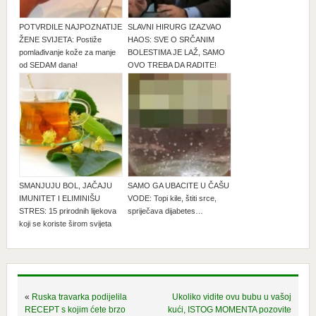
POTVRDILE NAJPOZNATIJE
SLAVNI HIRURG IZAZVAO
ŽENE SVIJETA: Postiže
HAOS: SVE O SRČANIM
pomlađivanje kože za manje
BOLESTIMA JE LAŽ, SAMO
od SEDAM dana!
OVO TREBA DA RADITE!
SMANJUJU BOL, JAČAJU
SAMO GA UBACITE U ČAŠU
IMUNITET I ELIMINIŠU
VODE: Topi kile, štiti srce,
STRES: 15 prirodnih lijekova
spriječava dijabetes…
koji se koriste širom svijeta
«
Ruska travarka podijelila
Ukoliko vidite ovu bubu u vašoj
RECEPT s kojim ćete brzo
kući, ISTOG MOMENTA pozovite