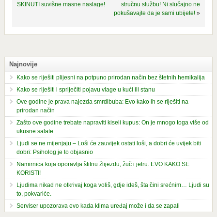
SKINUTI suvišne masne naslage!
stručnu službu! Ni slučajno ne
pokušavajte da je sami ubijete!
»
Najnovije
Kako se riješiti plijesni na potpuno prirodan način bez štetnih hemikalija
Kako se riješiti i spriječiti pojavu vlage u kući ili stanu
Ove godine je prava najezda smrdibuba: Evo kako ih se riješiti na
prirodan način
Zašto ove godine trebate napraviti kiseli kupus: On je mnogo toga više od
ukusne salate
Ljudi se ne mijenjaju – Loši će zauvijek ostati loši, a dobri će uvijek biti
dobri: Psiholog je to objasnio
Namirnica koja oporavlja štitnu žlijezdu, žuč i jetru: EVO KAKO SE
KORISTI!
Ljudima nikad ne otkrivaj koga voliš, gdje ideš, šta čini srećnim… Ljudi su
to, pokvariće.
Serviser upozorava evo kada klima uređaj može i da se zapali