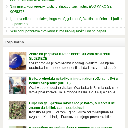
Namirnica koja oporavlja štitnu žlijezdu, žuč i jetru: EVO KAKO SE
KORISTI!
Ljudima nikad ne otkrivaj koga voliš, gdje ideš, šta čini srećnim… Ljudi su
to, pokvariće.
Serviser upozorava evo kada klima uređaj može i da se zapali
Popularno
Znate da je “plava Nivea” dobra, ali vam nisu rekli
SLJEDEĆE
Svi znamo da je ovo krema visokog kvaliteta i da njena
upotreba ima mnoge prednosti, ali da li ste znali sljedeće
o njoj. Nivea krema u klasičnoj, plavoj kutiji,
prepoznatljivog mirisa i jednostavne formule, jeste nezamenljiv inventar
Beba prohodala nekoliko minuta nakon rođenja… Svi u
u kupatilima i muškaraca i žena. Mnogi ljudi se ne odvajaju od nje, pa je
bolnici zanijemili! (VIDEO)
čak nose sa […]
Ovaj video je postao viralan. Ova beba iz Brazila pokazuje
svoje prve korake. To je mnoge nasmijalo. Ovaj video je
baš neobičan. Ne viđamo baš često ovakve korake kod
novorođenih beba. Video je snimila babica, pregledalo ga je preko 80
Čupamo ga i gazimo misleći da je korov, a u stvari ne
miliona ljudi. Ove babice su ostale u čudu nakon što su vidjeli kako
znamo da je lijek za mnoge bolesti
beba želi […]
Koristio se još u Starom Egiptu, duže od milenijuma se
uzgaja u Kini i Indiji, Francuzi od njega prave različita
tradicionalna jela i čorbe… Jedino mi gazimo po njemu,
čupamo ga i bacamo kao korov! Tušt je jednogodišnji, ali vrlo uporan
5-ogodišnja djevojčica čeka u sudnici na usvajanje!