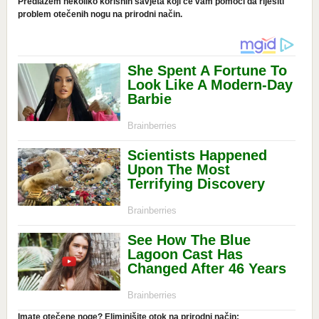
Predlažem nekoliko korisnih savjeta koji će vam pomoći da riješiti
problem otečenih nogu na prirodni način.
Imate otečene noge? Eliminišite otok na prirodni način: