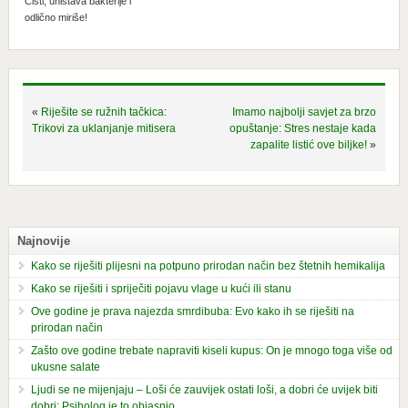
Čisti, uništava bakterije i
odlično miriše!
«
Riješite se ružnih tačkica:
Imamo najbolji savjet za brzo
Trikovi za uklanjanje mitisera
opuštanje: Stres nestaje kada
zapalite listić ove biljke!
»
Najnovije
Kako se riješiti plijesni na potpuno prirodan način bez štetnih hemikalija
Kako se riješiti i spriječiti pojavu vlage u kući ili stanu
Ove godine je prava najezda smrdibuba: Evo kako ih se riješiti na
prirodan način
Zašto ove godine trebate napraviti kiseli kupus: On je mnogo toga više od
ukusne salate
Ljudi se ne mijenjaju – Loši će zauvijek ostati loši, a dobri će uvijek biti
dobri: Psiholog je to objasnio