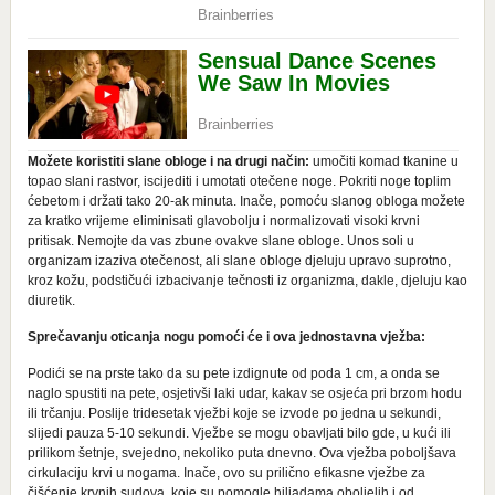
Možete koristiti slane obloge i na drugi način:
umočiti komad tkanine u
topao slani rastvor, iscijediti i umotati otečene noge. Pokriti noge toplim
ćebetom i držati tako 20-ak minuta. Inače, pomoću slanog obloga možete
za kratko vrijeme eliminisati glavobolju i normalizovati visoki krvni
pritisak. Nemojte da vas zbune ovakve slane obloge. Unos soli u
organizam izaziva otečenost, ali slane obloge djeluju upravo suprotno,
kroz kožu, podstičući izbacivanje tečnosti iz organizma, dakle, djeluju kao
diuretik.
Sprečavanju oticanja nogu pomoći će i ova jednostavna vježba:
Podići se na prste tako da su pete izdignute od poda 1 cm, a onda se
naglo spustiti na pete, osjetivši laki udar, kakav se osjeća pri brzom hodu
ili trčanju. Poslije tridesetak vježbi koje se izvode po jedna u sekundi,
slijedi pauza 5-10 sekundi. Vježbe se mogu obavljati bilo gde, u kući ili
prilikom šetnje, svejedno, nekoliko puta dnevno. Ova vježba poboljšava
cirkulaciju krvi u nogama. Inače, ovo su prilično efikasne vježbe za
čišćenje krvnih sudova, koje su pomogle hiljadama oboljelih i od