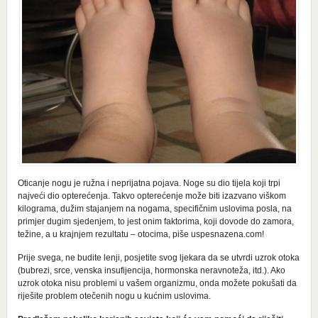
Oticanje nogu je ružna i neprijatna pojava. Noge su dio tijela koji trpi
najveći dio opterećenja. Takvo opterećenje može biti izazvano viškom
kilograma, dužim stajanjem na nogama, specifičnim uslovima posla, na
primjer dugim sjedenjem, to jest onim faktorima, koji dovode do zamora,
težine, a u krajnjem rezultatu – otocima, piše uspesnazena.com!
Prije svega, ne budite lenji, posjetite svog ljekara da se utvrdi uzrok otoka
(bubrezi, srce, venska insufijencija, hormonska neravnoteža, itd.). Ako
uzrok otoka nisu problemi u vašem organizmu, onda možete pokušati da
riješite problem otečenih nogu u kućnim uslovima.