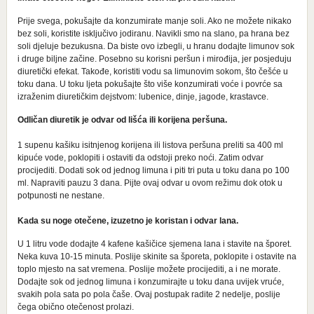
Prije svega, pokušajte da konzumirate manje soli. Ako ne možete nikako
bez soli, koristite isključivo jodiranu. Navikli smo na slano, pa hrana bez
soli djeluje bezukusna. Da biste ovo izbegli, u hranu dodajte limunov sok
i druge biljne začine. Posebno su korisni peršun i mirođija, jer posjeduju
diuretički efekat. Takođe, koristiti vodu sa limunovim sokom, što češće u
toku dana. U toku ljeta pokušajte što više konzumirati voće i povrće sa
izraženim diuretičkim dejstvom: lubenice, dinje, jagode, krastavce.
Odličan diuretik je odvar od lišća ili korijena peršuna.
1 supenu kašiku isitnjenog korijena ili listova peršuna preliti sa 400 ml
kipuće vode, poklopiti i ostaviti da odstoji preko noći. Zatim odvar
procijediti. Dodati sok od jednog limuna i piti tri puta u toku dana po 100
ml. Napraviti pauzu 3 dana. Pijte ovaj odvar u ovom režimu dok otok u
potpunosti ne nestane.
Kada su noge otečene, izuzetno je koristan i odvar lana.
U 1 litru vode dodajte 4 kafene kašičice sjemena lana i stavite na šporet.
Neka kuva 10-15 minuta. Poslije skinite sa šporeta, poklopite i ostavite na
toplo mjesto na sat vremena. Poslije možete procijediti, a i ne morate.
Dodajte sok od jednog limuna i konzumirajte u toku dana uvijek vruće,
svakih pola sata po pola čaše. Ovaj postupak radite 2 nedelje, poslije
čega obično otečenost prolazi.