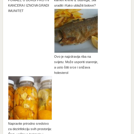
POMAŽE U BORBI PROTIV
kamen krene iz bubrega, Šta
KANCERA I IZNOVA GRADI
uraditi i Kako ublažiti bolove?
IMUNITET
Ovo je najzdravija riba na
svijetu: Može usporiti starenje,
a usto štiti srce i snižava
holesterol
Napravite prirodno sredstvo
za dezinfekciju svih prostorija: