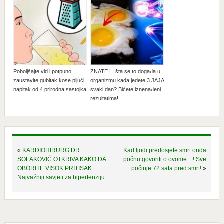
Poboljšajte vid i potpuno
ZNATE LI šta se to događa u
zaustavite gubitak kose pijući
organizmu kada jedete 3 JAJA
napitak od 4 prirodna sastojka!
svaki dan? Bićete iznenađeni
rezultatima!
«
KARDIOHIRURG DR
Kad ljudi predosjete smrt onda
SOLAKOVIĆ OTKRIVA KAKO DA
počnu govoriti o ovome…! Sve
OBORITE VISOK PRITISAK:
počinje 72 sata pred smrt!
»
Najvažniji savjeti za hipertenziju