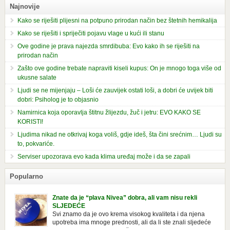
Najnovije
Kako se riješiti plijesni na potpuno prirodan način bez štetnih hemikalija
Kako se riješiti i spriječiti pojavu vlage u kući ili stanu
Ove godine je prava najezda smrdibuba: Evo kako ih se riješiti na
prirodan način
Zašto ove godine trebate napraviti kiseli kupus: On je mnogo toga više od
ukusne salate
Ljudi se ne mijenjaju – Loši će zauvijek ostati loši, a dobri će uvijek biti
dobri: Psiholog je to objasnio
Namirnica koja oporavlja štitnu žlijezdu, žuč i jetru: EVO KAKO SE
KORISTI!
Ljudima nikad ne otkrivaj koga voliš, gdje ideš, šta čini srećnim… Ljudi su
to, pokvariće.
Serviser upozorava evo kada klima uređaj može i da se zapali
Popularno
Znate da je “plava Nivea” dobra, ali vam nisu rekli
SLJEDEĆE
Svi znamo da je ovo krema visokog kvaliteta i da njena
upotreba ima mnoge prednosti, ali da li ste znali sljedeće