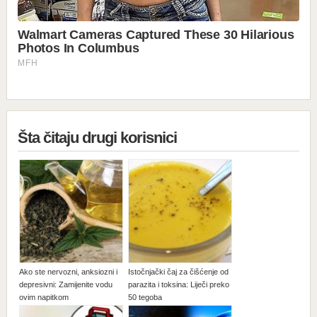
Šta čitaju drugi korisnici
Ako ste nervozni, anksiozni i
Istočnjački čaj za čišćenje od
depresivni: Zamijenite vodu
parazita i toksina: Liječi preko
ovim napitkom
50 tegoba