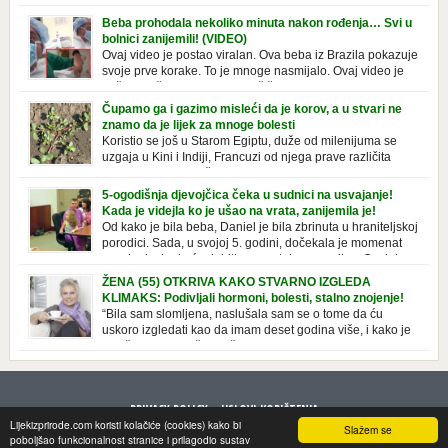
o njoj. Nivea krema u klasičnoj, plavoj kutiji,
prepoznatljivog mirisa i jednostavne formule, jeste nezamenljiv inventar
Beba prohodala nekoliko minuta nakon rođenja… Svi u
u kupatilima i muškaraca i žena. Mnogi ljudi se ne odvajaju od nje, pa je
bolnici zanijemili! (VIDEO)
čak nose sa […]
Ovaj video je postao viralan. Ova beba iz Brazila pokazuje
svoje prve korake. To je mnoge nasmijalo. Ovaj video je
baš neobičan. Ne viđamo baš često ovakve korake kod
novorođenih beba. Video je snimila babica, pregledalo ga je preko 80
Čupamo ga i gazimo misleći da je korov, a u stvari ne
miliona ljudi. Ove babice su ostale u čudu nakon što su vidjeli kako
znamo da je lijek za mnoge bolesti
beba želi […]
Koristio se još u Starom Egiptu, duže od milenijuma se
uzgaja u Kini i Indiji, Francuzi od njega prave različita
tradicionalna jela i čorbe… Jedino mi gazimo po njemu,
čupamo ga i bacamo kao korov! Tušt je jednogodišnji, ali vrlo uporan
5-ogodišnja djevojčica čeka u sudnici na usvajanje!
“korov” koji, ka­da nam se jednom nastani u bašti ili dvorištu, teško ga se
Kada je videjla ko je ušao na vrata, zanijemila je!
[…]
Od kako je bila beba, Daniel je bila zbrinuta u hraniteljskoj
porodici. Sada, u svojoj 5. godini, dočekala je momenat
usvajanja, kada će dobiti novu, stalnu porodicu. Ovaj dan
je bio veoma poseban za djevojčicu i njenu novu porodicu, ali je uskoro
ŽENA (55) OTKRIVA KAKO STVARNO IZGLEDA
postao još čarobniji, zahvaljujući socijalnom radniku koji poznaje
KLIMAKS: Podivljali hormoni, bolesti, stalno znojenje!
Daniel. Njenoj novoj porodici je […]
“Bila sam slomljena, naslušala sam se o tome da ću
uskoro izgledati kao da imam deset godina više, i kako je
to težak period u životu žene, podloga za mnoge bolesti,
gotovo da nema lijeka”, priča Violeta. “Kada sam napunila 48 godina,
osjetila sam da mi je menopauze ne samo bliža, nego da već “kuca […]
PRIVACY POLICY
USLOVI KORIŠTENJA
Lijekizprirode.com koristi kolačiće (cookies) kako bi
Slažem se
© 2013 LijekizPrirode. All rights reserved
poboljšao funkcionalnost stranice i prilagodio sustav