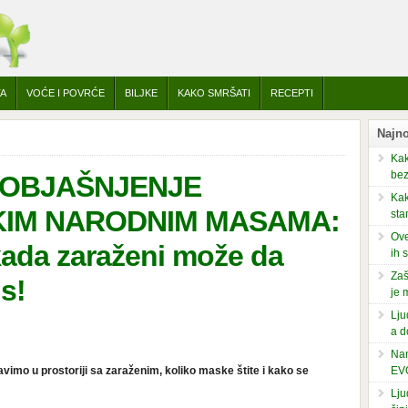
TA
VOĆE I POVRĆE
BILJKE
KAKO SMRŠATI
RECEPTI
Najno
Kak
bez
OBJAŠNJENJE
Kak
KIM NARODNIM MASAMA:
sta
Ove
 kada zaraženi može da
ih 
Zaš
s!
je 
Lju
a d
Nam
imo u prostoriji sa zaraženim, koliko maske štite i kako se
EV
Lju