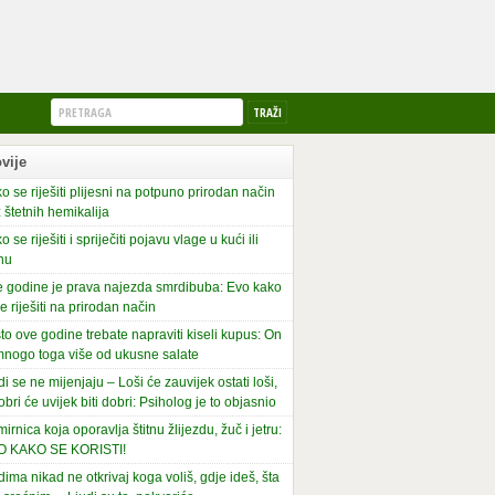
vije
o se riješiti plijesni na potpuno prirodan način
 štetnih hemikalija
o se riješiti i spriječiti pojavu vlage u kući ili
nu
 godine je prava najezda smrdibuba: Evo kako
se riješiti na prirodan način
to ove godine trebate napraviti kiseli kupus: On
mnogo toga više od ukusne salate
di se ne mijenjaju – Loši će zauvijek ostati loši,
obri će uvijek biti dobri: Psiholog je to objasnio
irnica koja oporavlja štitnu žlijezdu, žuč i jetru:
O KAKO SE KORISTI!
dima nikad ne otkrivaj koga voliš, gdje ideš, šta