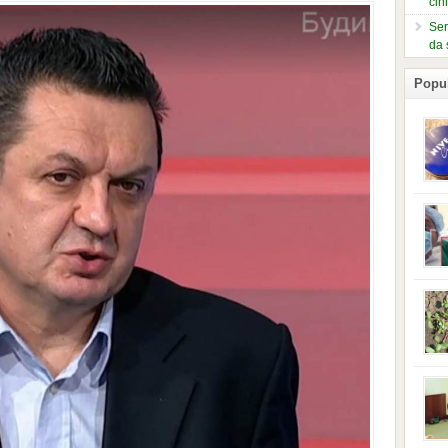
čin
Ser
da 
Popu
slje
kuti
form
mušk
nje,
kora
neob
kod 
preg
babi
beba
i Ind
trad
njem
jedn
nam 