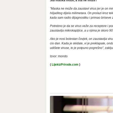
Šta maska može, a šta ne može?
“Maska ne može da zaustavi virus jer je on mn
hiljaditog dijela milimetara. On prolazi kroz 
kada sam radio dijagnostiku i primao briseve za
Potrebno je da se virus veže za receptore i po
zaustavlja mikrokapljice, a u njima je skoro 90 
Ako je nosi bolestan čovjek, on zaustavlja viru
cio dan. Kada je skidate, vi je preklapate, onda
udišete viruse, to je potpuno pogrešno”
, zaklj
Izvor: mondo
(
LijekizPrirode.com
)