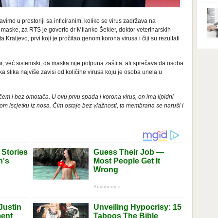
ga s
zbri
godi
mo u prostoriji sa inficiranim, koliko se virus zadržava na
dobi
 maske, za RTS je govorio dr Milanko Šekler, doktor veterinarskih
veom
a Kraljevo, prvi koji je pročitao genom korona virusa i čiji su rezultati
poro
zahv
se o
Dani
dese
ni, već sistemski, da maska nije potpuna zaštita, ali sprečava da osoba
živo
ka slika najviše zavisi od količine virusa koju je osoba unela u
nema
48 g
samo
čem i bez omotača. U ovu prvu spada i korona virus, on ima lipidni
kom iscjetku iz nosa. Čim ostaje bez vlažnosti, ta membrana se naruši i