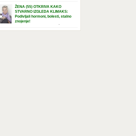
e […]
nuta u hraniteljskoj porodici. Sada, u svojoj 5.
ŽENA (55) OTKRIVA KAKO
ni, dočekala je momenat usvajanja, kada će
STVARNO IZGLEDA KLIMAKS:
ti novu, stalnu porodicu. Ovaj dan je bio
Podivljali hormoni, bolesti, stalno
a poseban za djevojčicu i njenu novu
znojenje!
dicu, ali je uskoro postao još čarobniji,
“Bila sam slomljena, naslušala sam
aljujući socijalnom radniku koji poznaje
 tome da ću uskoro izgledati kao da imam
el. Njenoj novoj porodici je […]
t godina više, i kako je to težak period u
tu žene, podloga za mnoge bolesti, gotovo da
 lijeka”, priča Violeta. “Kada sam napunila
odina, osjetila sam da mi je menopauze ne
 bliža, nego da već “kuca […]