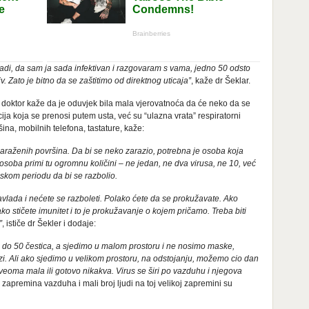
adi, da sam ja sada infektivan i razgovaram s vama, jedno 50 odsto
jiv. Zato je bitno da se zaštitimo od direktnog uticaja”
, kaže dr Šeklar.
 doktor kaže da je oduvjek bila mala vjerovatnoća da će neko da se
cija koja se prenosi putem usta, već su “ulazna vrata” respiratorni
ina, mobilnih telefona, tastature, kaže:
zaraženih površina. Da bi se neko zarazio, potrebna je osoba koja
 osoba primi tu ogromnu količini – ne jedan, ne dva virusa, ne 10, već
nskom periodu da bi se razbolio.
vlada i nećete se razboleti. Polako ćete da se prokužavate. Ako
o stičete imunitet i to je prokužavanje o kojem pričamo. Treba biti
”
, ističe dr Šekler i dodaje:
0 do 50 čestica, a sjedimo u malom prostoru i ne nosimo maske,
i. Ali ako sjedimo u velikom prostoru, na odstojanju, možemo cio dan
veoma mala ili gotovo nikakva. Virus se širi po vazduhu i njegova
apremina vazduha i mali broj ljudi na toj velikoj zapremini su