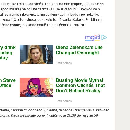
 biti velike i male i da sreća u nesreći da one krupne, koje nose 99
ispod maske) na tlo i ne zadržavaju se u vazduhu. Dok kod ovih
li su manje infektivne. U tim velikim kapima bude i po nekoliko
svega 1,3 odsto virusa, pokazuju istraživanja. Kako kaže, bitna je i
žene osobe, to takođe odlučuje da li ćemo se zaraziti.
mptoma, nepuna tri, odnosno 2,7 dana, ta osoba izlučuje virus. Vrhunac
ptoma. Kada ne pričate puno ili ćutite, to je 20,30 do najviše 50