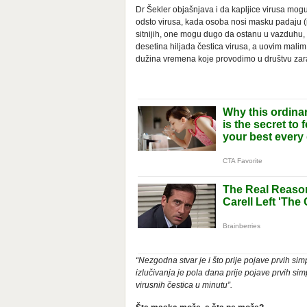
Dr Šekler objašnjava i da kapljice virusa mogu
odsto virusa, kada osoba nosi masku padaju (
sitnijih, one mogu dugo da ostanu u vazduhu, a
desetina hiljada čestica virusa, a uovim malim 
dužina vremena koje provodimo u društvu zara
“Nezgodna stvar je i što prije pojave prvih si
izlučivanja je pola dana prije pojave prvih sim
virusnih čestica u minutu”.