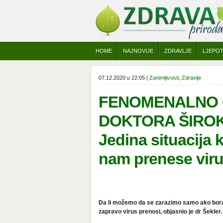
HOME
NAJNOVIJE
ZDRAVLJE
LJEPO
07.12.2020 u 22:05 |
Zanimljivosti
,
Zdravlje
FENOMENALNO 
DOKTORA ŠIRO
Jedina situacija
nam prenese viru
Da li možemo da se zarazimo samo ako borav
zapravo virus prenosi, objasnio je dr Šekler.