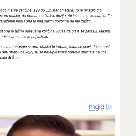
ogo manje veličine, 120 do 125 nanometara. To je hiljaditi dio
teksturu maske, da nemamo nikakve iluzije. Ali iste te maske sam radio
raženih ljudi i ona je bila savim dovoljna da me zaštiti.
trebna je tačno određena količina virusa da biste se zarazili. Maska
odsto virusa i to je najvažnije.
se sa unutrašnje strane. Maska bi trebalo, kada se stavi, da se nosi
 onu stranu na kojoj su se nakupili virusi ponovo stavljate na lice i
učuje dr Šekler.