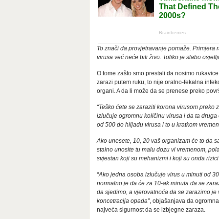
To znači da provjetravanje pomaže. Primjera r
virusa već neće biti živo. Toliko je slabo osjetl
O tome zašto smo prestali da nosimo rukavice
zarazi putem ruku, to nije oralno-fekalna infek
organi. A da li može da se prenese preko površ
“Teško ćete se zaraziti korona virusom preko 
izlučuje ogromnu količinu virusa i da ta druga
od 500 do hiljadu virusa i to u kratkom vreme
Ako unesete, 10, 20 vaš organizam će to da sa
stalno unosite tu malu dozu vi vremenom, polak
svjestan koji su mehanizmi i koji su onda rizici
“Ako jedna osoba izlučuje virus u minuti od 3
normalno je da će za 10-ak minuta da se zaraz
da sjedimo, a vjerovatnoća da se zarazimo je 
koncetracija opada”
, objašanjava da ogromna z
najveća sigurnost da se izbjegne zaraza.