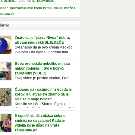
i srećnim… Ljudi su to, pokvariće.
viser upozorava evo kada klima uređaj može i
se zapali
larno
Znate da je “plava Nivea” dobra,
ali vam nisu rekli SLJEDEĆE
Svi znamo da je ovo krema visokog
kvaliteta i da njena upotreba ima
mnoge prednosti, ali da li ste znali
deće o njoj. Nivea krema u klasičnoj, plavoj
Beba prohodala nekoliko minuta
ji, prepoznatljivog mirisa i jednostavne
nakon rođenja… Svi u bolnici
ule, jeste nezamenljiv inventar u kupatilima i
zanijemili! (VIDEO)
araca i žena. Mnogi ljudi se ne odvajaju od
Ovaj video je postao viralan. Ova
 pa je čak nose sa […]
beba iz Brazila pokazuje svoje prve
ke. To je mnoge nasmijalo. Ovaj video je baš
Čupamo ga i gazimo misleći da je
ičan. Ne viđamo baš često ovakve korake
korov, a u stvari ne znamo da je
novorođenih beba. Video je snimila babica,
lijek za mnoge bolesti
ledalo ga je preko 80 miliona ljudi. Ove
Koristio se još u Starom Egiptu,
ce su ostale u čudu nakon što su vidjeli kako
duže od milenijuma se uzgaja u Kini
 želi […]
iji, Francuzi od njega prave različita
5-ogodišnja djevojčica čeka u
icionalna jela i čorbe… Jedino mi gazimo po
sudnici na usvajanje! Kada je
u, čupamo ga i bacamo kao korov! Tušt je
videjla ko je ušao na vrata,
ogodišnji, ali vrlo uporan “korov” koji, ka­da
zanijemila je!
se jednom nastani u bašti ili dvorištu, teško
Od kako je bila beba, Daniel je bila