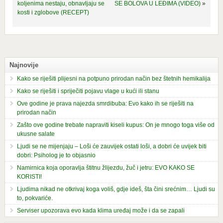
koljenima nestaju, obnavljaju se
SE BOLOVA U LEĐIMA (VIDEO)
»
kosti i zglobove (RECEPT)
Najnovije
Kako se riješiti plijesni na potpuno prirodan način bez štetnih hemikalija
Kako se riješiti i spriječiti pojavu vlage u kući ili stanu
Ove godine je prava najezda smrdibuba: Evo kako ih se riješiti na
prirodan način
Zašto ove godine trebate napraviti kiseli kupus: On je mnogo toga više od
ukusne salate
Ljudi se ne mijenjaju – Loši će zauvijek ostati loši, a dobri će uvijek biti
dobri: Psiholog je to objasnio
Namirnica koja oporavlja štitnu žlijezdu, žuč i jetru: EVO KAKO SE
KORISTI!
Ljudima nikad ne otkrivaj koga voliš, gdje ideš, šta čini srećnim… Ljudi su
to, pokvariće.
Serviser upozorava evo kada klima uređaj može i da se zapali