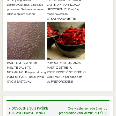
Stručnjaci godinama
EVROPSKA AGENCIJA ZA
upozoravaju, ljudi i dalje rade
ZAŠTITU HRANE IZDALA
po svome: Skrivena i opasna
UPOZORENJE: Ovaj čaj
istina o bijelom brašnu
može dovesti do
OTKAZIVANJA JETRE!
IMATE OVE SIMPTOME I
POVRĆE KOJE UKLANJA
MISLITE DA JE TO
MAST IZ JETRE I U
NORMALNO: Bolujete od ovog
POTPUNOSTI ČISTI DEBELO
POREMEĆAJA – uzrok leži u
CRIJEVO! Za par dana ćete
OVOM SASTOJKU
biti PREPOROĐENI!
«
DOVOLJNE SU 2 KAŠIKE
Ove vježbe se rade 1 minut,
DNEVNO: Bolovi u kičmi i
preporodiće vam kičmu: RIJEŠITE