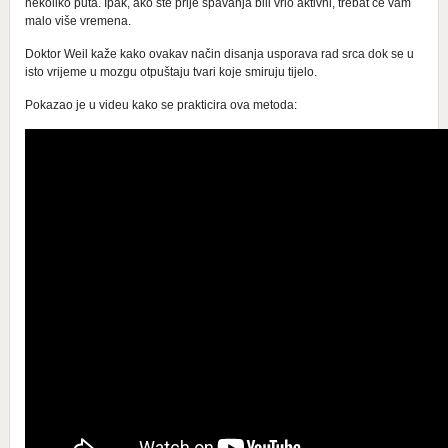
nekoliko puta. Ipak, ako ste prije spavanja bili vrlo aktivni, trebat će vam
malo više vremena.
Doktor Weil kaže kako ovakav način disanja usporava rad srca dok se u
isto vrijeme u mozgu otpuštaju tvari koje smiruju tijelo.
Pokazao je u videu kako se prakticira ova metoda: