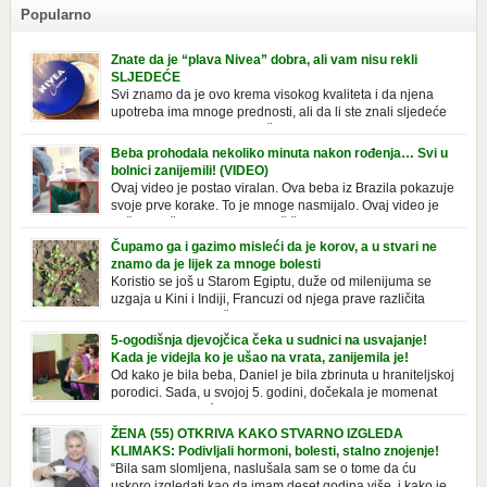
Popularno
Znate da je “plava Nivea” dobra, ali vam nisu rekli
SLJEDEĆE
Svi znamo da je ovo krema visokog kvaliteta i da njena
upotreba ima mnoge prednosti, ali da li ste znali sljedeće
o njoj. Nivea krema u klasičnoj, plavoj kutiji,
prepoznatljivog mirisa i jednostavne formule, jeste nezamenljiv inventar
Beba prohodala nekoliko minuta nakon rođenja… Svi u
u kupatilima i muškaraca i žena. Mnogi ljudi se ne odvajaju od nje, pa je
bolnici zanijemili! (VIDEO)
čak nose sa […]
Ovaj video je postao viralan. Ova beba iz Brazila pokazuje
svoje prve korake. To je mnoge nasmijalo. Ovaj video je
baš neobičan. Ne viđamo baš često ovakve korake kod
novorođenih beba. Video je snimila babica, pregledalo ga je preko 80
Čupamo ga i gazimo misleći da je korov, a u stvari ne
miliona ljudi. Ove babice su ostale u čudu nakon što su vidjeli kako
znamo da je lijek za mnoge bolesti
beba želi […]
Koristio se još u Starom Egiptu, duže od milenijuma se
uzgaja u Kini i Indiji, Francuzi od njega prave različita
tradicionalna jela i čorbe… Jedino mi gazimo po njemu,
čupamo ga i bacamo kao korov! Tušt je jednogodišnji, ali vrlo uporan
5-ogodišnja djevojčica čeka u sudnici na usvajanje!
“korov” koji, ka­da nam se jednom nastani u bašti ili dvorištu, teško ga se
Kada je videjla ko je ušao na vrata, zanijemila je!
[…]
Od kako je bila beba, Daniel je bila zbrinuta u hraniteljskoj
porodici. Sada, u svojoj 5. godini, dočekala je momenat
usvajanja, kada će dobiti novu, stalnu porodicu. Ovaj dan
je bio veoma poseban za djevojčicu i njenu novu porodicu, ali je uskoro
ŽENA (55) OTKRIVA KAKO STVARNO IZGLEDA
postao još čarobniji, zahvaljujući socijalnom radniku koji poznaje
KLIMAKS: Podivljali hormoni, bolesti, stalno znojenje!
Daniel. Njenoj novoj porodici je […]
“Bila sam slomljena, naslušala sam se o tome da ću
uskoro izgledati kao da imam deset godina više, i kako je