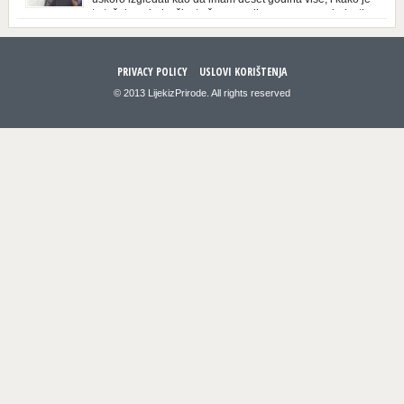
to težak period u životu žene, podloga za mnoge bolesti,
gotovo da nema lijeka”, priča Violeta. “Kada sam napunila 48 godina,
osjetila sam da mi je menopauze ne samo bliža, nego da već “kuca […]
PRIVACY POLICY
USLOVI KORIŠTENJA
© 2013 LijekizPrirode. All rights reserved