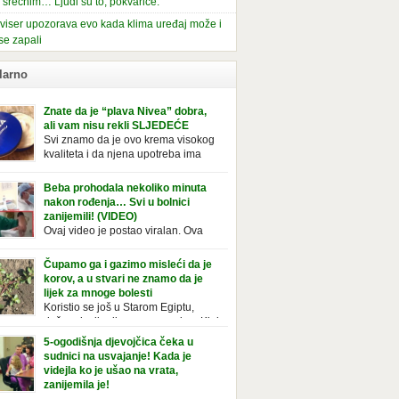
i srećnim… Ljudi su to, pokvariće.
viser upozorava evo kada klima uređaj može i
se zapali
larno
Znate da je “plava Nivea” dobra,
ali vam nisu rekli SLJEDEĆE
Svi znamo da je ovo krema visokog
kvaliteta i da njena upotreba ima
mnoge prednosti, ali da li ste znali
deće o njoj. Nivea krema u klasičnoj, plavoj
Beba prohodala nekoliko minuta
ji, prepoznatljivog mirisa i jednostavne
nakon rođenja… Svi u bolnici
ule, jeste nezamenljiv inventar u kupatilima i
zanijemili! (VIDEO)
araca i žena. Mnogi ljudi se ne odvajaju od
Ovaj video je postao viralan. Ova
 pa je čak nose sa […]
beba iz Brazila pokazuje svoje prve
ke. To je mnoge nasmijalo. Ovaj video je baš
Čupamo ga i gazimo misleći da je
ičan. Ne viđamo baš često ovakve korake
korov, a u stvari ne znamo da je
novorođenih beba. Video je snimila babica,
lijek za mnoge bolesti
ledalo ga je preko 80 miliona ljudi. Ove
Koristio se još u Starom Egiptu,
ce su ostale u čudu nakon što su vidjeli kako
duže od milenijuma se uzgaja u Kini
 želi […]
iji, Francuzi od njega prave različita
5-ogodišnja djevojčica čeka u
icionalna jela i čorbe… Jedino mi gazimo po
sudnici na usvajanje! Kada je
u, čupamo ga i bacamo kao korov! Tušt je
videjla ko je ušao na vrata,
ogodišnji, ali vrlo uporan “korov” koji, ka­da
zanijemila je!
se jednom nastani u bašti ili dvorištu, teško
Od kako je bila beba, Daniel je bila