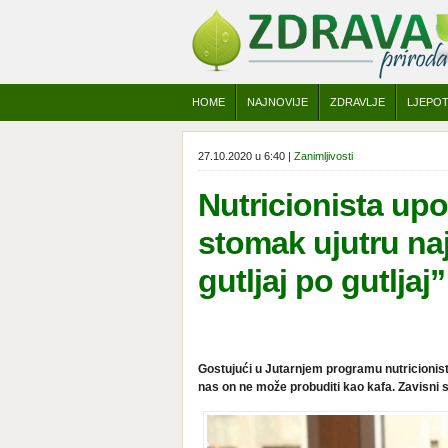
HOME
NAJNOVIJE
ZDRAVLJE
LJEPO
27.10.2020 u 6:40 |
Zanimljivosti
Nutricionista up
stomak ujutru najb
gutljaj po gutljaj”
Gostujući u Jutarnjem programu nutricionistki
nas on ne može probuditi kao kafa. Zavisni s