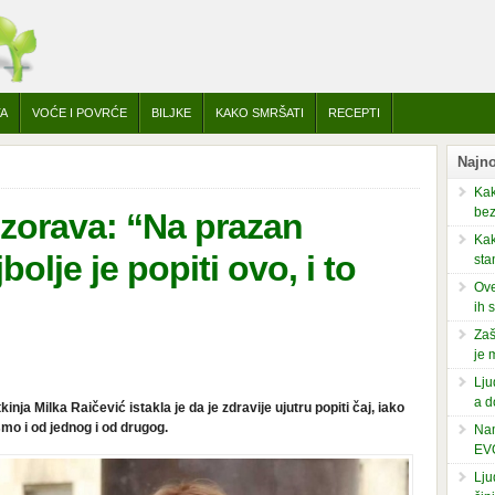
TA
VOĆE I POVRĆE
BILJKE
KAKO SMRŠATI
RECEPTI
Najno
Kak
bez
ozorava: “Na prazan
Kak
olje je popiti ovo, i to
sta
Ove
ih 
Zaš
je 
Lju
a d
nja Milka Raičević istakla je da je zdravije ujutru popiti čaj, iako
mo i od jednog i od drugog.
Nam
EV
Lju