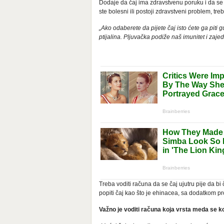
Dodaje da čaj ima zdravstvenu poruku i da se o
ste bolesni ili postoji zdravstveni problem, tre
„Ako odaberete da pijete čaj isto ćete ga piti gu
ptijalina. Pljuvačka podiže naš imunitet i za
Treba voditi računa da se čaj ujutru pije da bi
popiti čaj kao što je ehinacea, sa dodatkom pr
Važno je voditi računa koja vrsta meda se kor