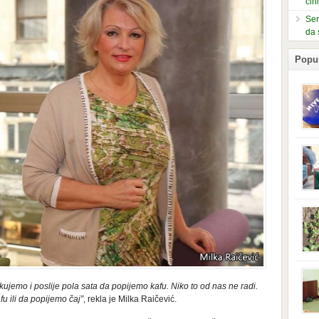
čin
Ser
da 
Popu
slje
kuti
form
mušk
nje,
kora
neob
kod 
preg
babi
beba
i Ind
trad
jemo i poslije pola sata da popijemo kafu. Niko to od nas ne radi.
njem
u ili da popijemo čaj”
, rekla je Milka Raičević.
jedn
nam 