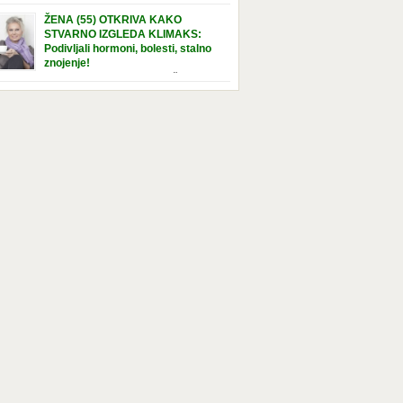
e […]
nuta u hraniteljskoj porodici. Sada, u svojoj 5.
ŽENA (55) OTKRIVA KAKO
ni, dočekala je momenat usvajanja, kada će
STVARNO IZGLEDA KLIMAKS:
ti novu, stalnu porodicu. Ovaj dan je bio
Podivljali hormoni, bolesti, stalno
a poseban za djevojčicu i njenu novu
znojenje!
dicu, ali je uskoro postao još čarobniji,
“Bila sam slomljena, naslušala sam
aljujući socijalnom radniku koji poznaje
 tome da ću uskoro izgledati kao da imam
el. Njenoj novoj porodici je […]
t godina više, i kako je to težak period u
tu žene, podloga za mnoge bolesti, gotovo da
 lijeka”, priča Violeta. “Kada sam napunila
odina, osjetila sam da mi je menopauze ne
 bliža, nego da već “kuca […]