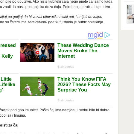
n pije po uputstvu. Ako niste ljubitelji čaja nego pijete čaj samo kada
ga s
zbri
ba znati da postoji terapijska doza čaja. Potrebno je pročitati uputstvo.
godi
dobi
tljaj po gutljaj da bi vezali pljuvačku svaki put, i unijeli dovoljno
veom
jedno sa čajem ima zdravstvenu poruku”
, istakla je nutricionistkinja.
poro
zahv
se o
Dani
dese
živo
nema
48 g
samo
 čovjek podigao imunitet. Pošto čaj ima namjenu i svrhu bilo bi dobro
opolisa i limuna.
isti za čaj