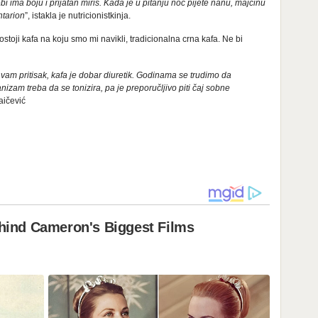
bi ima boju i prijatan miris. Kada je u pitanju noć pijete nanu, majčinu
ntarion
”, istakla je nutricionistkinja.
ostoji kafa na koju smo mi navikli, tradicionalna crna kafa. Ne bi
vam pritisak, kafa je dobar diuretik. Godinama se trudimo da
anizam treba da se tonizira, pa je preporučljivo piti čaj sobne
Raičević