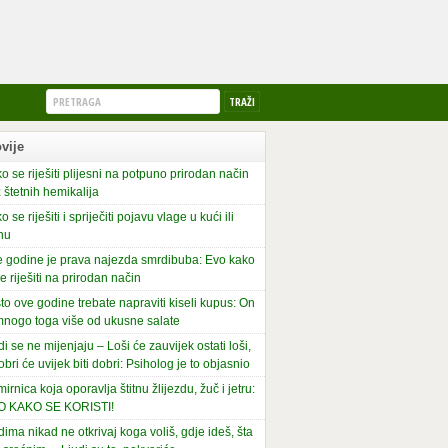
vije
o se riješiti plijesni na potpuno prirodan način
 štetnih hemikalija
o se riješiti i spriječiti pojavu vlage u kući ili
nu
 godine je prava najezda smrdibuba: Evo kako
se riješiti na prirodan način
to ove godine trebate napraviti kiseli kupus: On
mnogo toga više od ukusne salate
di se ne mijenjaju – Loši će zauvijek ostati loši,
obri će uvijek biti dobri: Psiholog je to objasnio
irnica koja oporavlja štitnu žlijezdu, žuč i jetru:
O KAKO SE KORISTI!
dima nikad ne otkrivaj koga voliš, gdje ideš, šta