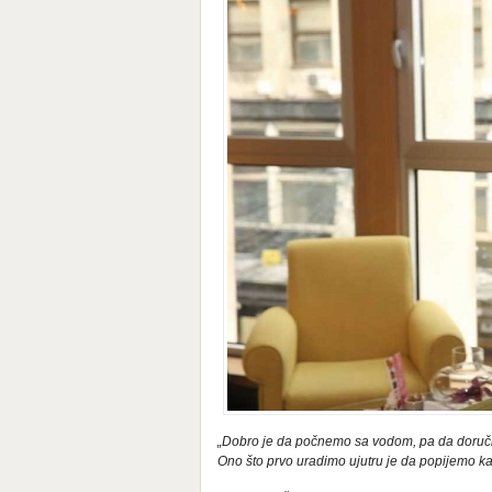
„Dobro je da počnemo sa vodom, pa da doručku
Ono što prvo uradimo ujutru je da popijemo kaf