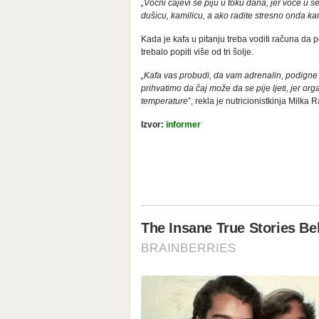
„Voćni čajevi se piju u toku dana, jer voće u se
dušicu, kamilicu, a ako radite stresno onda ka
Kada je kafa u pitanju treba voditi računa da p
trebalo popiti više od tri šolje.
„Kafa vas probudi, da vam adrenalin, podigne 
prihvatimo da čaj može da se pije ljeti, jer org
temperature
”, rekla je nutricionistkinja Milka 
Izvor:
informer