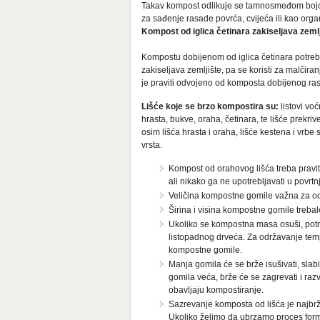
Takav kompost odlikuje se tamnosmeđom bojom 
za sađenje rasade povrća, cvijeća ili kao org
Kompost od iglica četinara zakiseljava zeml
Kompostu dobijenom od iglica četinara potrebn
zakiseljava zemljište, pa se koristi za malčiran
je praviti odvojeno od komposta dobijenog ra
Lišće koje se brzo kompostira su:
listovi voć
hrasta, bukve, oraha, četinara, te lišće prekri
osim lišća hrasta i oraha, lišće kestena i vrbe
vrsta.
Kompost od orahovog lišća treba praviti
ali nikako ga ne upotrebljavati u povrt
Veličina kompostne gomile važna za od
Širina i visina kompostne gomile treba
Ukoliko se kompostna masa osuši, potreb
listopadnog drveća. Za održavanje temp
kompostne gomile.
Manja gomila će se brže isušivati, slab
gomila veća, brže će se zagrevati i raz
obavljaju kompostiranje.
Sazrevanje komposta od lišća je najbr
Ukoliko želimo da ubrzamo proces formi