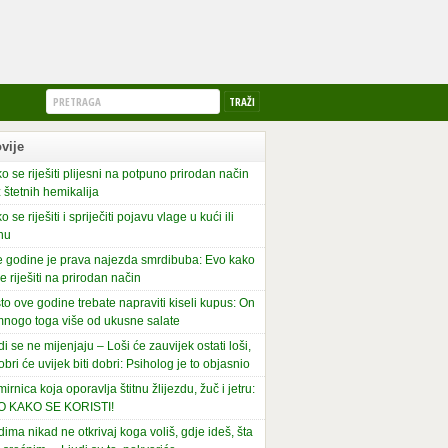
vije
o se riješiti plijesni na potpuno prirodan način
 štetnih hemikalija
o se riješiti i spriječiti pojavu vlage u kući ili
nu
 godine je prava najezda smrdibuba: Evo kako
se riješiti na prirodan način
to ove godine trebate napraviti kiseli kupus: On
mnogo toga više od ukusne salate
di se ne mijenjaju – Loši će zauvijek ostati loši,
obri će uvijek biti dobri: Psiholog je to objasnio
irnica koja oporavlja štitnu žlijezdu, žuč i jetru:
O KAKO SE KORISTI!
dima nikad ne otkrivaj koga voliš, gdje ideš, šta