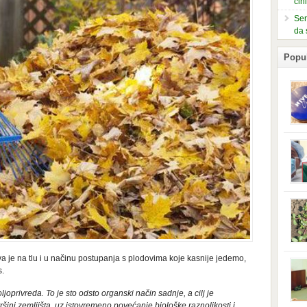
čin
Ser
da 
Popu
slje
kuti
form
mušk
nje,
kora
neob
kod 
preg
babi
beba
a je na tlu i u načinu postupanja s plodovima koje kasnije jedemo,
i Ind
trad
s.
njem
jedn
ljoprivreda. To je sto odsto organski način sadnje, a cilj je
nam 
ini zemljišta, uz istovremeno povećanje biološke raznolikosti i