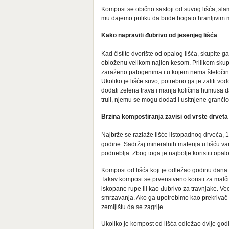
Kompost se obično sastoji od suvog lišća, sla
mu dajemo priliku da bude bogato hranljivim m
Kako napraviti đubrivo od jesenjeg lišća
Kad čistite dvorište od opalog lišća, skupite
obloženu velikom najlon kesom. Prilikom skuplja
zaraženo patogenima i u kojem nema štetočina il
Ukoliko je lišće suvo, potrebno ga je zaliti v
dodati zelena trava i manja količina humusa d
truli, njemu se mogu dodati i usitnjene granči
Brzina kompostiranja zavisi od vrste drveta
Najbrže se razlaže lišće listopadnog drveća, 1 
godine. Sadržaj mineralnih materija u lišću vari
podneblja. Zbog toga je najbolje koristiti opalo 
Kompost od lišća koji je odležao godinu dana na
Takav kompost se prvenstveno koristi za malči
iskopane rupe ili kao đubrivo za travnjake. Ve
smrzavanja. Ako ga upotrebimo kao prekrivač z
zemljištu da se zagrije.
Ukoliko je kompost od lišća odležao dvije godi