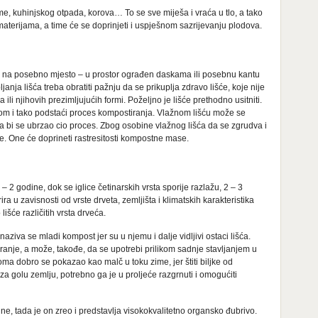
me, kuhinjskog otpada, korova… To se sve miješa i vraća u tlo, a tako
aterijama, a time će se doprinjeti i uspješnom sazrijevanju plodova.
 ga na posebno mjesto – u prostor ograđen daskama ili posebnu kantu
nja lišća treba obratiti pažnju da se prikuplja zdravo lišće, koje nije
i njihovih prezimljujućih formi. Poželjno je lišće prethodno usitniti.
odom i tako podstaći proces kompostiranja. Vlažnom lišću može se
a bi se ubrzao cio proces. Zbog osobine vlažnog lišća da se zgrudva i
ce. One će doprineti rastresitosti kompostne mase.
– 2 godine, dok se iglice četinarskih vrsta sporije razlažu, 2 – 3
ra u zavisnosti od vrste drveta, zemljišta i klimatskih karakteristika
lišće različitih vrsta drveća.
ziva se mladi kompost jer su u njemu i dalje vidljivi ostaci lišća.
ranje, a može, takođe, da se upotrebi prilikom sadnje stavljanjem u
oma dobro se pokazao kao malč u toku zime, jer štiti biljke od
a golu zemlju, potrebno ga je u proljeće razgrnuti i omogućiti
ne, tada je on zreo i predstavlja visokokvalitetno organsko đubrivo.