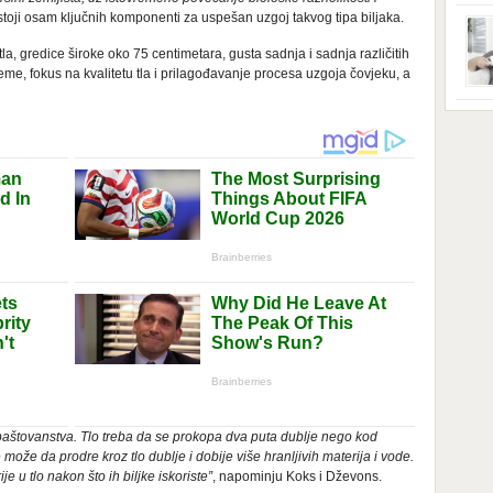
ga s
zbri
toji osam ključnih komponenti za uspešan uzgoj takvog tipa biljaka.
godi
dobi
la, gredice široke oko 75 centimetara, gusta sadnja i sadnja različitih
veom
reme, fokus na kvalitetu tla i prilagođavanje procesa uzgoja čovjeku, a
poro
zahv
se o
Dani
dese
živo
nema
48 g
samo
g baštovanstva. Tlo treba da se prokopa dva puta dublje nego kod
ože da prodre kroz tlo dublje i dobije više hranljivih materija i vode.
ije u tlo nakon što ih biljke iskoriste”
, napominju Koks i Dževons.