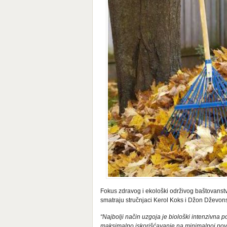
Fokus zdravog i ekološki održivog baštovanstv
smatraju stručnjaci Kerol Koks i Džon Dževon
“Najbolji način uzgoja je biološki intenzivna po
maksimalno iskorišćavanje na minimalnoj površ