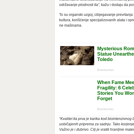
održavanje plodnosti tla”,
kažu i dodaju da pos
To su organski uzgoj, izbjegavanje prevrtanja t
kultura, korišćenje specijalizovanih alata i op
ne mašinama.
“Kvalitet tla prva je karika kod biointenzivno
uobičajenih priprema za sadnju. Tako korjenje m
Važno je i đubrivo. Cilj je vratiti hranljive mater