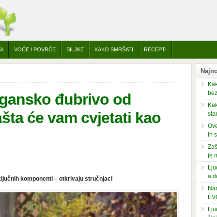
TA
VOĆE I POVRĆE
BILJKE
KAKO SMRŠATI
RECEPTI
Najno
Kak
bez
rgansko đubrivo od
Kak
ašta će vam cvjetati kao
sta
Ove
ih 
Zaš
je 
Lju
a d
 ključnih komponenti – otkrivaju stručnjaci
Nam
EV
Lju