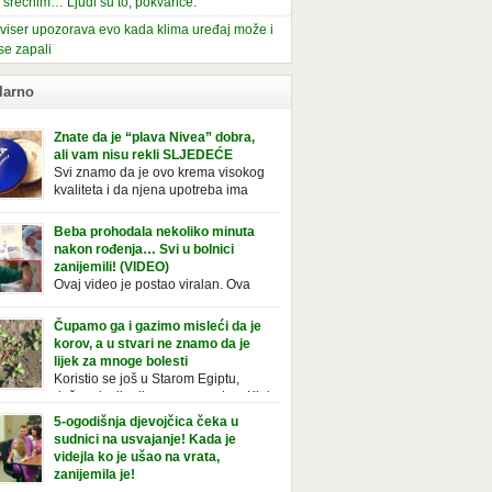
i srećnim… Ljudi su to, pokvariće.
viser upozorava evo kada klima uređaj može i
se zapali
larno
Znate da je “plava Nivea” dobra,
ali vam nisu rekli SLJEDEĆE
Svi znamo da je ovo krema visokog
kvaliteta i da njena upotreba ima
mnoge prednosti, ali da li ste znali
deće o njoj. Nivea krema u klasičnoj, plavoj
Beba prohodala nekoliko minuta
ji, prepoznatljivog mirisa i jednostavne
nakon rođenja… Svi u bolnici
ule, jeste nezamenljiv inventar u kupatilima i
zanijemili! (VIDEO)
araca i žena. Mnogi ljudi se ne odvajaju od
Ovaj video je postao viralan. Ova
 pa je čak nose sa […]
beba iz Brazila pokazuje svoje prve
ke. To je mnoge nasmijalo. Ovaj video je baš
Čupamo ga i gazimo misleći da je
ičan. Ne viđamo baš često ovakve korake
korov, a u stvari ne znamo da je
novorođenih beba. Video je snimila babica,
lijek za mnoge bolesti
ledalo ga je preko 80 miliona ljudi. Ove
Koristio se još u Starom Egiptu,
ce su ostale u čudu nakon što su vidjeli kako
duže od milenijuma se uzgaja u Kini
 želi […]
iji, Francuzi od njega prave različita
5-ogodišnja djevojčica čeka u
icionalna jela i čorbe… Jedino mi gazimo po
sudnici na usvajanje! Kada je
u, čupamo ga i bacamo kao korov! Tušt je
videjla ko je ušao na vrata,
ogodišnji, ali vrlo uporan “korov” koji, ka­da
zanijemila je!
se jednom nastani u bašti ili dvorištu, teško
Od kako je bila beba, Daniel je bila