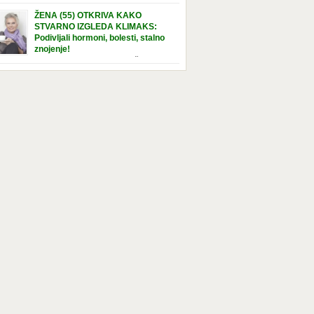
e […]
nuta u hraniteljskoj porodici. Sada, u svojoj 5.
ŽENA (55) OTKRIVA KAKO
ni, dočekala je momenat usvajanja, kada će
STVARNO IZGLEDA KLIMAKS:
ti novu, stalnu porodicu. Ovaj dan je bio
Podivljali hormoni, bolesti, stalno
a poseban za djevojčicu i njenu novu
znojenje!
dicu, ali je uskoro postao još čarobniji,
“Bila sam slomljena, naslušala sam
aljujući socijalnom radniku koji poznaje
 tome da ću uskoro izgledati kao da imam
el. Njenoj novoj porodici je […]
t godina više, i kako je to težak period u
tu žene, podloga za mnoge bolesti, gotovo da
 lijeka”, priča Violeta. “Kada sam napunila
odina, osjetila sam da mi je menopauze ne
 bliža, nego da već “kuca […]