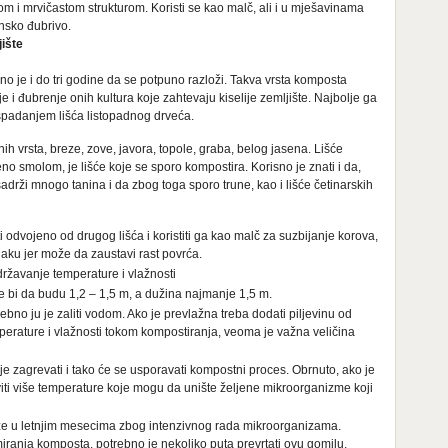
i mrvičastom strukturom. Koristi se kao malč, ali i u mješavinama
ansko đubrivo.
jište
o je i do tri godine da se potpuno razloži. Takva vrsta komposta
je i đubrenje onih kultura koje zahtevaju kiselije zemljište. Najbolje ga
spadanjem lišća listopadnog drveća.
nih vrsta, breze, zove, javora, topole, graba, belog jasena. Lišće
veno smolom, je lišće koje se sporo kompostira. Korisno je znati i da,
 sadrži mnogo tanina i da zbog toga sporo trune, kao i lišće četinarskih
 odvojeno od drugog lišća i koristiti ga kao malč za suzbijanje korova,
njaku jer može da zaustavi rast povrća.
ržavanje temperature i vlažnosti
le bi da budu 1,2 – 1,5 m, a dužina najmanje 1,5 m.
no ju je zaliti vodom. Ako je prevlažna treba dodati piljevinu od
erature i vlažnosti tokom kompostiranja, veoma je važna veličina
ije zagrevati i tako će se usporavati kompostni proces. Obrnuto, ako je
viti više temperature koje mogu da unište željene mikroorganizme koji
že u letnjim mesecima zbog intenzivnog rada mikroorganizama.
ranja komposta, potrebno je nekoliko puta prevrtati ovu gomilu.