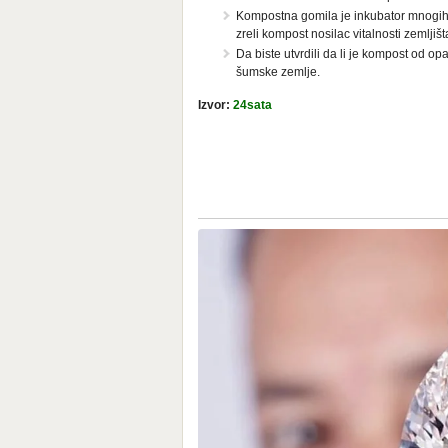
Kompostna gomila je inkubator mnogih b
zreli kompost nosilac vitalnosti zemljišt
Da biste utvrdili da li je kompost od o
šumske zemlje.
Izvor:
24sata