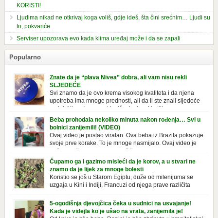
KORISTI!
Ljudima nikad ne otkrivaj koga voliš, gdje ideš, šta čini srećnim… Ljudi su
to, pokvariće.
Serviser upozorava evo kada klima uređaj može i da se zapali
Popularno
Znate da je “plava Nivea” dobra, ali vam nisu rekli
SLJEDEĆE
Svi znamo da je ovo krema visokog kvaliteta i da njena
upotreba ima mnoge prednosti, ali da li ste znali sljedeće
o njoj. Nivea krema u klasičnoj, plavoj kutiji,
prepoznatljivog mirisa i jednostavne formule, jeste nezamenljiv inventar
Beba prohodala nekoliko minuta nakon rođenja… Svi u
u kupatilima i muškaraca i žena. Mnogi ljudi se ne odvajaju od nje, pa je
bolnici zanijemili! (VIDEO)
čak nose sa […]
Ovaj video je postao viralan. Ova beba iz Brazila pokazuje
svoje prve korake. To je mnoge nasmijalo. Ovaj video je
baš neobičan. Ne viđamo baš često ovakve korake kod
novorođenih beba. Video je snimila babica, pregledalo ga je preko 80
Čupamo ga i gazimo misleći da je korov, a u stvari ne
miliona ljudi. Ove babice su ostale u čudu nakon što su vidjeli kako
znamo da je lijek za mnoge bolesti
beba želi […]
Koristio se još u Starom Egiptu, duže od milenijuma se
uzgaja u Kini i Indiji, Francuzi od njega prave različita
tradicionalna jela i čorbe… Jedino mi gazimo po njemu,
čupamo ga i bacamo kao korov! Tušt je jednogodišnji, ali vrlo uporan
5-ogodišnja djevojčica čeka u sudnici na usvajanje!
“korov” koji, ka­da nam se jednom nastani u bašti ili dvorištu, teško ga se
Kada je videjla ko je ušao na vrata, zanijemila je!
[…]