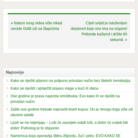
«
Nakon ovog videa više nikad
Cijeli svijet je oduševljen
nećete čistiti uši sa štapićima
dejstvom koje ovo ima na organe!
Pritisnite kažiprst i držite 60
sekundi.
»
Najnovije
Kako se riješiti plijesni na potpuno prirodan način bez štetnih hemikalija
Kako se riješiti i spriječiti pojavu vlage u kući ili stanu
Ove godine je prava najezda smrdibuba: Evo kako ih se riješiti na
prirodan način
Zašto ove godine trebate napraviti kiseli kupus: On je mnogo toga više od
ukusne salate
Ljudi se ne mijenjaju – Loši će zauvijek ostati loši, a dobri će uvijek biti
dobri: Psiholog je to objasnio
Namirnica koja oporavlja štitnu žlijezdu, žuč i jetru: EVO KAKO SE