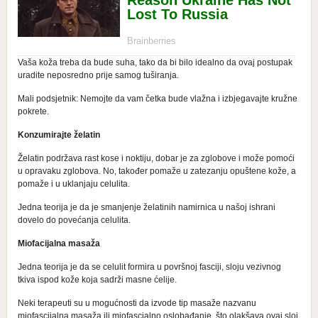
Vaša koža treba da bude suha, tako da bi bilo idealno da ovaj postupak
uradite neposredno prije samog tuširanja.
Mali podsjetnik: Nemojte da vam četka bude vlažna i izbjegavajte kružne
pokrete.
Konzumirajte želatin
Želatin podržava rast kose i noktiju, dobar je za zglobove i može pomoći
u opravaku zglobova. No, također pomaže u zatezanju opuštene kože, a
pomaže i u uklanjaju celulita.
Jedna teorija je da je smanjenje želatinih namirnica u našoj ishrani
dovelo do povećanja celulita.
Miofacijalna masaža
Jedna teorija je da se celulit formira u površnoj fasciji, sloju vezivnog
tkiva ispod kože koja sadrži masne ćelije.
Neki terapeuti su u mogućnosti da izvode tip masaže nazvanu
miofascijalna masaža ili miofascialno oslobađanje, što olakšava ovaj sloj