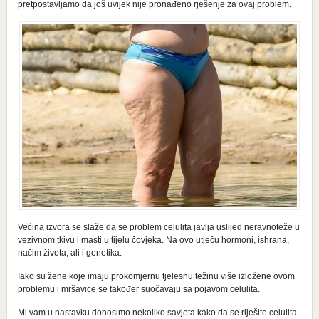
pretpostavljamo da još uvijek nije pronađeno rješenje za ovaj problem.
Većina izvora se slaže da se problem celulita javlja uslijed neravnoteže u
vezivnom tkivu i masti u tijelu čovjeka. Na ovo utječu hormoni, ishrana,
načim života, ali i genetika.
Iako su žene koje imaju prokomjernu tjelesnu težinu više izložene ovom
problemu i mršavice se također suočavaju sa pojavom celulita.
Mi vam u nastavku donosimo nekoliko savjeta kako da se riješite celulita