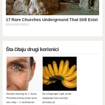
Šta čitaju drugi korisnici
Recept slavnog dr J. Axea:
Ne očajavajte! Lijek protiv
Prirodna krema protiv bora
opadanja kose postoji i
oko očiju – 1 neočekivan
prirodan je!