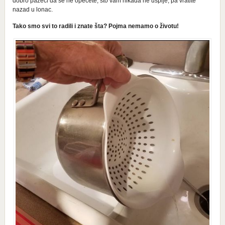
dobro pazeći da se ne opečete, što vam nikada ne uspije, pa vratite
nazad u lonac.
Tako smo svi to radili i znate šta? Pojma nemamo o životu!