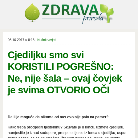
08.10.2017 u 8:13 |
Kućni savjeti
Cjediljku smo svi
KORISTILI POGREŠNO:
Ne, nije šala – ovaj čovjek
je svima OTVORIO OČI
Da li je moguće da nikome od nas ovo nije palo na pamet?
Kako treba procijediti tjesteninu? Skuvate je u loncu, uzmete cjediljku,
namjestite je iznad sudopere, prespete tijesto iz lonca u cjediljku, usput