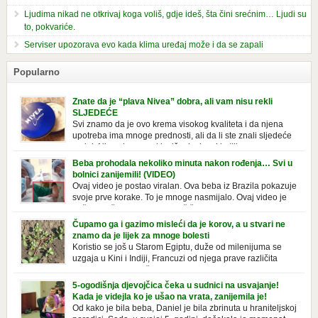
Ljudima nikad ne otkrivaj koga voliš, gdje ideš, šta čini srećnim… Ljudi su
to, pokvariće.
Serviser upozorava evo kada klima uređaj može i da se zapali
Popularno
Znate da je “plava Nivea” dobra, ali vam nisu rekli
SLJEDEĆE
Svi znamo da je ovo krema visokog kvaliteta i da njena
upotreba ima mnoge prednosti, ali da li ste znali sljedeće
o njoj. Nivea krema u klasičnoj, plavoj kutiji,
prepoznatljivog mirisa i jednostavne formule, jeste nezamenljiv inventar
Beba prohodala nekoliko minuta nakon rođenja… Svi u
u kupatilima i muškaraca i žena. Mnogi ljudi se ne odvajaju od nje, pa je
bolnici zanijemili! (VIDEO)
čak nose sa […]
Ovaj video je postao viralan. Ova beba iz Brazila pokazuje
svoje prve korake. To je mnoge nasmijalo. Ovaj video je
baš neobičan. Ne viđamo baš često ovakve korake kod
novorođenih beba. Video je snimila babica, pregledalo ga je preko 80
Čupamo ga i gazimo misleći da je korov, a u stvari ne
miliona ljudi. Ove babice su ostale u čudu nakon što su vidjeli kako
znamo da je lijek za mnoge bolesti
beba želi […]
Koristio se još u Starom Egiptu, duže od milenijuma se
uzgaja u Kini i Indiji, Francuzi od njega prave različita
tradicionalna jela i čorbe… Jedino mi gazimo po njemu,
čupamo ga i bacamo kao korov! Tušt je jednogodišnji, ali vrlo uporan
5-ogodišnja djevojčica čeka u sudnici na usvajanje!
“korov” koji, ka­da nam se jednom nastani u bašti ili dvorištu, teško ga se
Kada je videjla ko je ušao na vrata, zanijemila je!
[…]
Od kako je bila beba, Daniel je bila zbrinuta u hraniteljskoj