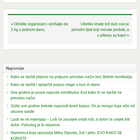
«
Očistite organizam i smršajte do
Ukoliko imate loš sluh ovo je
2 kg u jednom danu
prirodni lijek koji morate probati, a
u pitanju su kapi!
»
Najnovije
Kako se riješiti plijesni na potpuno prirodan način bez štetnih hemikalija
Kako se riješiti i spriječiti pojavu vlage u kući ili stanu
Ove godine je prava najezda smrdibuba: Evo kako ih se riješiti na
prirodan način
Zašto ove godine trebate napraviti kiseli kupus: On je mnogo toga više od
ukusne salate
Ljudi se ne mijenjaju – Loši će zauvijek ostati loši, a dobri će uvijek biti
dobri: Psiholog je to objasnio
Namirnica koja oporavlja štitnu žlijezdu, žuč i jetru: EVO KAKO SE
KORISTI!