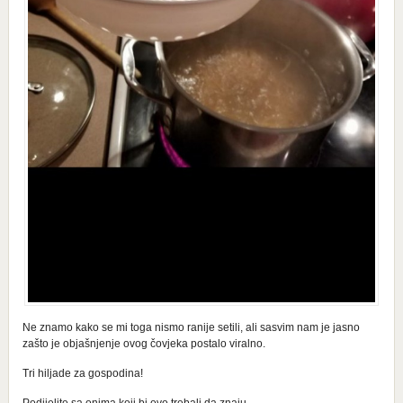
Ne znamo kako se mi toga nismo ranije setili, ali sasvim nam je jasno
zašto je objašnjenje ovog čovjeka postalo viralno.
Tri hiljade za gospodina!