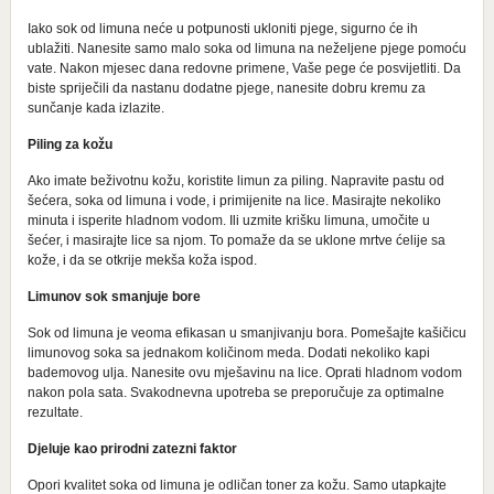
Iako sok od limuna neće u potpunosti ukloniti pjege, sigurno će ih
ublažiti. Nanesite samo malo soka od limuna na neželjene pjege pomoću
vate. Nakon mjesec dana redovne primene, Vaše pege će posvijetliti. Da
biste spriječili da nastanu dodatne pjege, nanesite dobru kremu za
sunčanje kada izlazite.
Piling za kožu
Ako imate beživotnu kožu, koristite limun za piling. Napravite pastu od
šećera, soka od limuna i vode, i primijenite na lice. Masirajte nekoliko
minuta i isperite hladnom vodom. Ili uzmite krišku limuna, umočite u
šećer, i masirajte lice sa njom. To pomaže da se uklone mrtve ćelije sa
kože, i da se otkrije mekša koža ispod.
Limunov sok smanjuje bore
Sok od limuna je veoma efikasan u smanjivanju bora. Pomešajte kašičicu
limunovog soka sa jednakom količinom meda. Dodati nekoliko kapi
bademovog ulja. Nanesite ovu mješavinu na lice. Oprati hladnom vodom
nakon pola sata. Svakodnevna upotreba se preporučuje za optimalne
rezultate.
Djeluje kao prirodni zatezni faktor
Opori kvalitet soka od limuna je odličan toner za kožu. Samo utapkajte