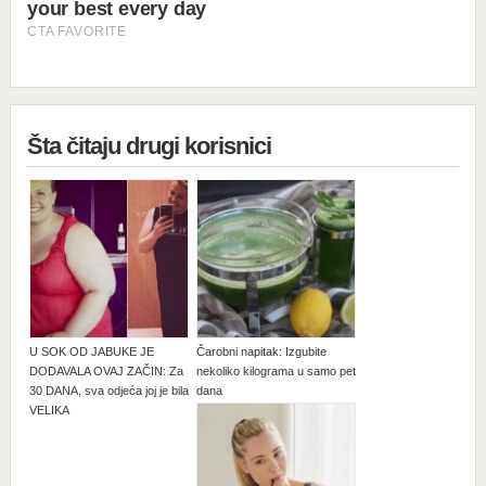
Šta čitaju drugi korisnici
U SOK OD JABUKE JE
Čarobni napitak: Izgubite
DODAVALA OVAJ ZAČIN: Za
nekoliko kilograma u samo pet
30 DANA, sva odjeća joj je bila
dana
VELIKA