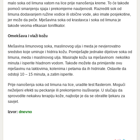
malo soka od limuna vatom na lice prije nanošenja kreme. To će takođe
pomoći smanjenju sjaja i prekomjerne nauljenosti. Razrediti sok od
limuna dodavanjem ružine vodice ili obične vode, ako imate posjekotine,
jer može da peče. Mješavina soka od krastavca i soka od limuna je
takođe veoma efikasan tonifikator.
Omekšava i vlaži kožu
Mešavina limunovog soka, maslinovog ulja i meda je nevjerovatno
sredstvo koje umiruje i hidrira kožu. Pomiješajte jednake dijelove soka od
limuna, meda i maslinovog ulja. Masirajte kožu sa mješavinom nekoliko
minuta i isperite hladnom vodom. Takođe možete da primijenite ovu
mješavinu na laktovima, kolenima i petama da ih hidrirate. Ostavite da
odstoji 10 – 15 minuta, a zatim isperite.
Prije nanošenja soka od limuna na lice, uradite test flasterom. Mogući
neželjeni efekti su peckanje ili prekomjerno isušivanje. U slučaju da
sprovodite nekakvu terapiju kože, najbolje je da se obratite ljekaru za
savjet.
Izvor:
dnevno