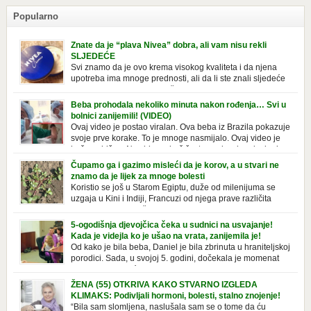
Popularno
Znate da je “plava Nivea” dobra, ali vam nisu rekli
SLJEDEĆE
Svi znamo da je ovo krema visokog kvaliteta i da njena
upotreba ima mnoge prednosti, ali da li ste znali sljedeće
o njoj. Nivea krema u klasičnoj, plavoj kutiji,
prepoznatljivog mirisa i jednostavne formule, jeste nezamenljiv inventar
Beba prohodala nekoliko minuta nakon rođenja… Svi u
u kupatilima i muškaraca i žena. Mnogi ljudi se ne odvajaju od nje, pa je
bolnici zanijemili! (VIDEO)
čak nose sa […]
Ovaj video je postao viralan. Ova beba iz Brazila pokazuje
svoje prve korake. To je mnoge nasmijalo. Ovaj video je
baš neobičan. Ne viđamo baš često ovakve korake kod
novorođenih beba. Video je snimila babica, pregledalo ga je preko 80
Čupamo ga i gazimo misleći da je korov, a u stvari ne
miliona ljudi. Ove babice su ostale u čudu nakon što su vidjeli kako
znamo da je lijek za mnoge bolesti
beba želi […]
Koristio se još u Starom Egiptu, duže od milenijuma se
uzgaja u Kini i Indiji, Francuzi od njega prave različita
tradicionalna jela i čorbe… Jedino mi gazimo po njemu,
čupamo ga i bacamo kao korov! Tušt je jednogodišnji, ali vrlo uporan
5-ogodišnja djevojčica čeka u sudnici na usvajanje!
“korov” koji, ka­da nam se jednom nastani u bašti ili dvorištu, teško ga se
Kada je videjla ko je ušao na vrata, zanijemila je!
[…]
Od kako je bila beba, Daniel je bila zbrinuta u hraniteljskoj
porodici. Sada, u svojoj 5. godini, dočekala je momenat
usvajanja, kada će dobiti novu, stalnu porodicu. Ovaj dan
je bio veoma poseban za djevojčicu i njenu novu porodicu, ali je uskoro
ŽENA (55) OTKRIVA KAKO STVARNO IZGLEDA
postao još čarobniji, zahvaljujući socijalnom radniku koji poznaje
KLIMAKS: Podivljali hormoni, bolesti, stalno znojenje!
Daniel. Njenoj novoj porodici je […]
“Bila sam slomljena, naslušala sam se o tome da ću