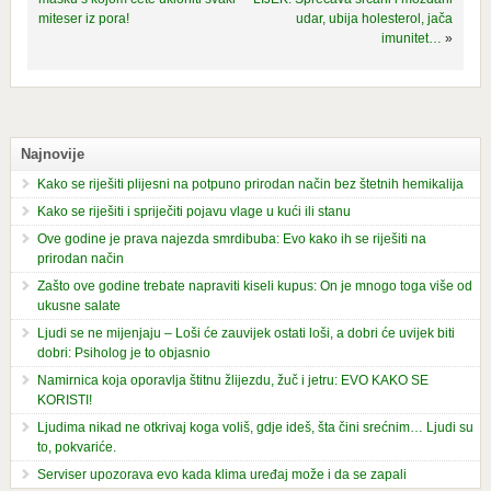
miteser iz pora!
udar, ubija holesterol, jača
imunitet…
»
Najnovije
Kako se riješiti plijesni na potpuno prirodan način bez štetnih hemikalija
Kako se riješiti i spriječiti pojavu vlage u kući ili stanu
Ove godine je prava najezda smrdibuba: Evo kako ih se riješiti na
prirodan način
Zašto ove godine trebate napraviti kiseli kupus: On je mnogo toga više od
ukusne salate
Ljudi se ne mijenjaju – Loši će zauvijek ostati loši, a dobri će uvijek biti
dobri: Psiholog je to objasnio
Namirnica koja oporavlja štitnu žlijezdu, žuč i jetru: EVO KAKO SE
KORISTI!
Ljudima nikad ne otkrivaj koga voliš, gdje ideš, šta čini srećnim… Ljudi su
to, pokvariće.
Serviser upozorava evo kada klima uređaj može i da se zapali