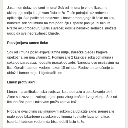
Jasan ten dolazi po ceni limuna! Sok od limuna je vrlo efikasan u
uklanjanju mrlja i daje vam čistu kožu. To će potrajati, uz redovnu
aplikaciju. Ako patite od melazme ili imate braon pjege ili fleke na licu,
nanesite sok od limuna na tom području i isperite poslije 15 minuta.
Pratite ovu proceduru ujutru i uvečer. Poslije nekoliko sedmica, možete
uočiti da sve nepravilnosti blijede.
Posvijetljava tamne fleke
Sok od limuna posvijetljava tamne mrlje, staračke pjege i tragove
opekotina, jer ima vitamin C. Pomiješajte 2 kašičice soka od limuna i
soka od paradajza, i dodajte prašak od zobi. Nanesite ovu mješavinu na
lice. Oprati hladnom vodom nakon 15 minuta. Redovno nanošenje će
ublažiti tamne mrlje, i izjednačiti ten.
Limun protiv akni
Limun ima antibakterijska svojstva, koja pomažu u ublažavanju akni.
Akne su izazvane začepljenjem pora zbog prašine i zagađenja. Sok od
limuna čisti pore i tako vam pruža zdravu kožu.
Probajte ovaj piling sa limunovim sokom da ublažite akne: pomešajte
malo sode bikarbone sa sokom od limuna i utrljajte lagano na lice.
Isperite hladnom vodom, da biste dobili čistu kožu.