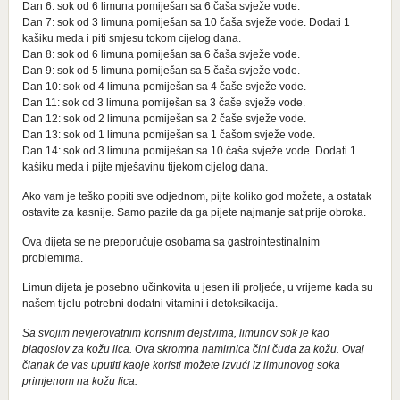
Dan 6: sok od 6 limuna pomiješan sa 6 čaša svježe vode.
Dan 7: sok od 3 limuna pomiješan sa 10 čaša svježe vode. Dodati 1
kašiku meda i piti smjesu tokom cijelog dana.
Dan 8: sok od 6 limuna pomiješan sa 6 čaša svježe vode.
Dan 9: sok od 5 limuna pomiješan sa 5 čaša svježe vode.
Dan 10: sok od 4 limuna pomiješan sa 4 čaše svježe vode.
Dan 11: sok od 3 limuna pomiješan sa 3 čaše svježe vode.
Dan 12: sok od 2 limuna pomiješan sa 2 čaše svježe vode.
Dan 13: sok od 1 limuna pomiješan sa 1 čašom svježe vode.
Dan 14: sok od 3 limuna pomiješan sa 10 čaša svježe vode. Dodati 1
kašiku meda i pijte mješavinu tijekom cijelog dana.
Ako vam je teško popiti sve odjednom, pijte koliko god možete, a ostatak
ostavite za kasnije. Samo pazite da ga pijete najmanje sat prije obroka.
Ova dijeta se ne preporučuje osobama sa gastrointestinalnim
problemima.
Limun dijeta je posebno učinkovita u jesen ili proljeće, u vrijeme kada su
našem tijelu potrebni dodatni vitamini i detoksikacija.
Sa svojim nevjerovatnim korisnim dejstvima, limunov sok je kao
blagoslov za kožu lica. Ova skromna namirnica čini čuda za kožu. Ovaj
članak će vas uputiti kaoje koristi možete izvući iz limunovog soka
primjenom na kožu lica.