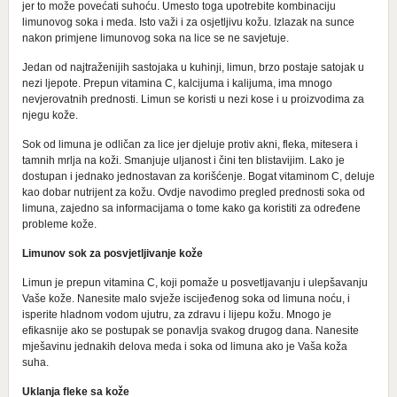
jer to može povećati suhoću. Umesto toga upotrebite kombinaciju
limunovog soka i meda. Isto važi i za osjetljivu kožu. Izlazak na sunce
nakon primjene limunovog soka na lice se ne savjetuje.
Jedan od najtraženijih sastojaka u kuhinji, limun, brzo postaje satojak u
nezi ljepote. Prepun vitamina C, kalcijuma i kalijuma, ima mnogo
nevjerovatnih prednosti. Limun se koristi u nezi kose i u proizvodima za
njegu kože.
Sok od limuna je odličan za lice jer djeluje protiv akni, fleka, mitesera i
tamnih mrlja na koži. Smanjuje uljanost i čini ten blistavijim. Lako je
dostupan i jednako jednostavan za korišćenje. Bogat vitaminom C, deluje
kao dobar nutrijent za kožu. Ovdje navodimo pregled prednosti soka od
limuna, zajedno sa informacijama o tome kako ga koristiti za određene
probleme kože.
Limunov sok za posvjetljivanje kože
Limun je prepun vitamina C, koji pomaže u posvetljavanju i ulepšavanju
Vaše kože. Nanesite malo svježe iscijeđenog soka od limuna noću, i
isperite hladnom vodom ujutru, za zdravu i lijepu kožu. Mnogo je
efikasnije ako se postupak se ponavlja svakog drugog dana. Nanesite
mješavinu jednakih delova meda i soka od limuna ako je Vaša koža
suha.
Uklanja fleke sa kože