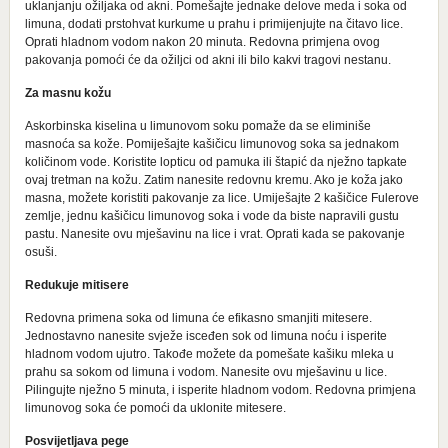
uklanjanju ožiljaka od akni. Pomešajte jednake delove meda i soka od
limuna, dodati prstohvat kurkume u prahu i primijenjujte na čitavo lice.
Oprati hladnom vodom nakon 20 minuta. Redovna primjena ovog
pakovanja pomoći će da ožiljci od akni ili bilo kakvi tragovi nestanu.
Za masnu kožu
Askorbinska kiselina u limunovom soku pomaže da se eliminiše
masnoća sa kože. Pomiješajte kašičicu limunovog soka sa jednakom
količinom vode. Koristite lopticu od pamuka ili štapić da nježno tapkate
ovaj tretman na kožu. Zatim nanesite redovnu kremu. Ako je koža jako
masna, možete koristiti pakovanje za lice. Umiješajte 2 kašičice Fulerove
zemlje, jednu kašičicu limunovog soka i vode da biste napravili gustu
pastu. Nanesite ovu mješavinu na lice i vrat. Oprati kada se pakovanje
osuši.
Redukuje mitisere
Redovna primena soka od limuna će efikasno smanjiti mitesere.
Jednostavno nanesite svježe isceđen sok od limuna noću i isperite
hladnom vodom ujutro. Takođe možete da pomešate kašiku mleka u
prahu sa sokom od limuna i vodom. Nanesite ovu mješavinu u lice.
Pilingujte nježno 5 minuta, i isperite hladnom vodom. Redovna primjena
limunovog soka će pomoći da uklonite mitesere.
Posvijetljava pege