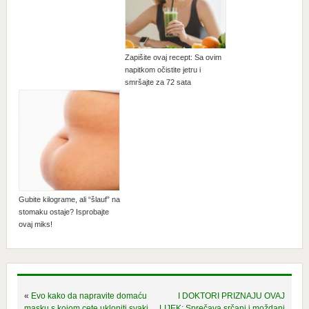
Zapišite ovaj recept: Sa ovim
napitkom očistite jetru i
smršajte za 72 sata
Gubite kilograme, ali “šlauf” na
stomaku ostaje? Isprobajte
ovaj miks!
«
Evo kako da napravite domaću
I DOKTORI PRIZNAJU OVAJ
masku s kojom cete ukloniti svaki
LIJEK: Sprečava srčani i moždani