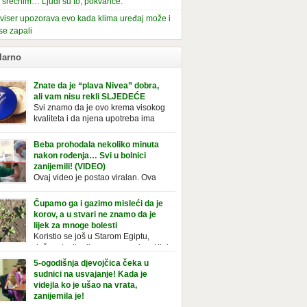
i srećnim… Ljudi su to, pokvariće.
viser upozorava evo kada klima uređaj može i
se zapali
larno
Znate da je “plava Nivea” dobra,
ali vam nisu rekli SLJEDEĆE
Svi znamo da je ovo krema visokog
kvaliteta i da njena upotreba ima
mnoge prednosti, ali da li ste znali
deće o njoj. Nivea krema u klasičnoj, plavoj
Beba prohodala nekoliko minuta
ji, prepoznatljivog mirisa i jednostavne
nakon rođenja… Svi u bolnici
ule, jeste nezamenljiv inventar u kupatilima i
zanijemili! (VIDEO)
araca i žena. Mnogi ljudi se ne odvajaju od
Ovaj video je postao viralan. Ova
 pa je čak nose sa […]
beba iz Brazila pokazuje svoje prve
ke. To je mnoge nasmijalo. Ovaj video je baš
Čupamo ga i gazimo misleći da je
ičan. Ne viđamo baš često ovakve korake
korov, a u stvari ne znamo da je
novorođenih beba. Video je snimila babica,
lijek za mnoge bolesti
ledalo ga je preko 80 miliona ljudi. Ove
Koristio se još u Starom Egiptu,
ce su ostale u čudu nakon što su vidjeli kako
duže od milenijuma se uzgaja u Kini
 želi […]
iji, Francuzi od njega prave različita
5-ogodišnja djevojčica čeka u
icionalna jela i čorbe… Jedino mi gazimo po
sudnici na usvajanje! Kada je
u, čupamo ga i bacamo kao korov! Tušt je
videjla ko je ušao na vrata,
ogodišnji, ali vrlo uporan “korov” koji, ka­da
zanijemila je!
se jednom nastani u bašti ili dvorištu, teško
Od kako je bila beba, Daniel je bila