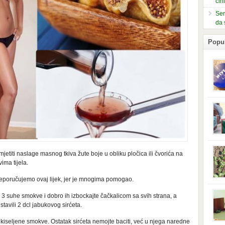
čin
Ser
da 
Popu
slje
kuti
form
mušk
nje,
kora
iti naslage masnog tkiva žute boje u obliku pločica ili čvorića na
neob
kod 
ima tijela.
preg
babi
reporučujemo ovaj lijek, jer je mnogima pomogao.
beba
i Ind
te 3 suhe smokve i dobro ih izbockajte čačkalicom sa svih strana, a
trad
tavili 2 dcl jabukovog sirćeta.
njem
jedn
i ukiseljene smokve. Ostatak sirćeta nemojte baciti, već u njega naredne
nam 