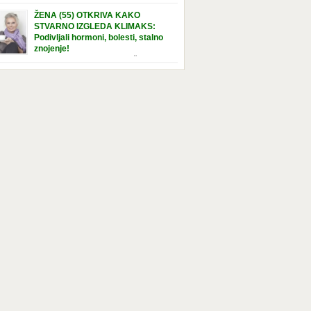
e […]
nuta u hraniteljskoj porodici. Sada, u svojoj 5.
ŽENA (55) OTKRIVA KAKO
ni, dočekala je momenat usvajanja, kada će
STVARNO IZGLEDA KLIMAKS:
ti novu, stalnu porodicu. Ovaj dan je bio
Podivljali hormoni, bolesti, stalno
a poseban za djevojčicu i njenu novu
znojenje!
dicu, ali je uskoro postao još čarobniji,
“Bila sam slomljena, naslušala sam
aljujući socijalnom radniku koji poznaje
 tome da ću uskoro izgledati kao da imam
el. Njenoj novoj porodici je […]
t godina više, i kako je to težak period u
tu žene, podloga za mnoge bolesti, gotovo da
 lijeka”, priča Violeta. “Kada sam napunila
odina, osjetila sam da mi je menopauze ne
 bliža, nego da već “kuca […]