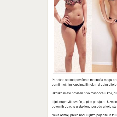
Ponekad se kod povišenih masnoća mogu primjet
gornjim očnim kapcima ili nekim drugim dijelov
Ukoliko imate povišen nivo masnoća u krvi, p
Lijek napravite uveče, a pijte ga ujutro. Uzmi
potom ih ubacite u staklenu posudu u koju ste s
Neka odstoji preko noći i ujutro pojedite te tr