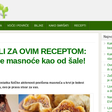
TA
VOĆE I POVRĆE
BILJKE
KAKO SMRŠATI
RECEPTI
Najno
Kak
bez
ILI ZA OVIM RECEPTOM:
Kak
e masnoće kao od šale!
sta
Ove
ih 
Zaš
je 
ostatka fizičke aktivnosti povišena masnoća u krvi je bolest
Lju
, ovo je prava stvar za vas.
a d
Nam
EV
Lju