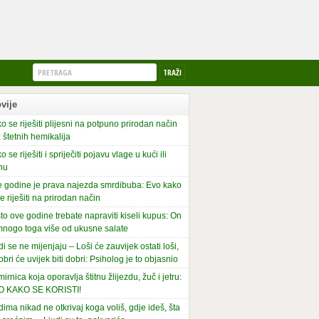
vije
o se riješiti plijesni na potpuno prirodan način
 štetnih hemikalija
o se riješiti i spriječiti pojavu vlage u kući ili
nu
 godine je prava najezda smrdibuba: Evo kako
se riješiti na prirodan način
to ove godine trebate napraviti kiseli kupus: On
mnogo toga više od ukusne salate
di se ne mijenjaju – Loši će zauvijek ostati loši,
obri će uvijek biti dobri: Psiholog je to objasnio
irnica koja oporavlja štitnu žlijezdu, žuč i jetru:
O KAKO SE KORISTI!
dima nikad ne otkrivaj koga voliš, gdje ideš, šta