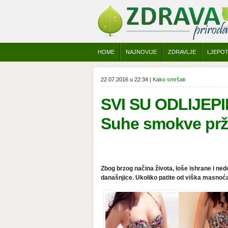
HOME
NAJNOVIJE
ZDRAVLJE
LJEPO
22.07.2016 u 22:34 |
Kako smršati
SVI SU ODLIJEP
Suhe smokve prž
Zbog brzog načina života, loše ishrane i ned
današnjice. Ukoliko patite od viška masnoća