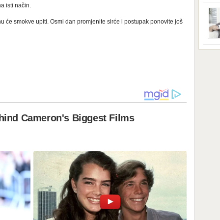
ga s
 isti način.
zbri
godi
ćinu će smokve upiti. Osmi dan promjenite sirće i postupak ponovite još
dobi
veom
poro
zahv
se o
Dani
dese
živo
nema
48 g
samo