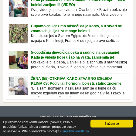
Beba prohodala nekoliko minuta nakon rođenja… Svi u
u kupatilima i muškaraca i žena. Mnogi ljudi se ne odvajaju od nje, pa je
bolnici zanijemili! (VIDEO)
čak nose sa […]
Ovaj video je postao viralan. Ova beba iz Brazila pokazuje
svoje prve korake. To je mnoge nasmijalo. Ovaj video je
baš neobičan. Ne viđamo baš često ovakve korake kod
novorođenih beba. Video je snimila babica, pregledalo ga je preko 80
Čupamo ga i gazimo misleći da je korov, a u stvari ne
miliona ljudi. Ove babice su ostale u čudu nakon što su vidjeli kako
znamo da je lijek za mnoge bolesti
beba želi […]
Koristio se još u Starom Egiptu, duže od milenijuma se
uzgaja u Kini i Indiji, Francuzi od njega prave različita
tradicionalna jela i čorbe… Jedino mi gazimo po njemu,
čupamo ga i bacamo kao korov! Tušt je jednogodišnji, ali vrlo uporan
5-ogodišnja djevojčica čeka u sudnici na usvajanje!
“korov” koji, ka­da nam se jednom nastani u bašti ili dvorištu, teško ga se
Kada je videjla ko je ušao na vrata, zanijemila je!
[…]
Od kako je bila beba, Daniel je bila zbrinuta u hraniteljskoj
porodici. Sada, u svojoj 5. godini, dočekala je momenat
usvajanja, kada će dobiti novu, stalnu porodicu. Ovaj dan
je bio veoma poseban za djevojčicu i njenu novu porodicu, ali je uskoro
ŽENA (55) OTKRIVA KAKO STVARNO IZGLEDA
postao još čarobniji, zahvaljujući socijalnom radniku koji poznaje
KLIMAKS: Podivljali hormoni, bolesti, stalno znojenje!
Daniel. Njenoj novoj porodici je […]
“Bila sam slomljena, naslušala sam se o tome da ću
uskoro izgledati kao da imam deset godina više, i kako je
to težak period u životu žene, podloga za mnoge bolesti,
gotovo da nema lijeka”, priča Violeta. “Kada sam napunila 48 godina,
osjetila sam da mi je menopauze ne samo bliža, nego da već “kuca […]
PRIVACY POLICY
USLOVI KORIŠTENJA
Lijekizprirode.com koristi kolačiće (cookies) kako bi
Slažem se
© 2013 LijekizPrirode. All rights reserved
poboljšao funkcionalnost stranice i prilagodio sustav
oglašavanja. Više o kolačićima pročitajte u
uvjetima korištenja