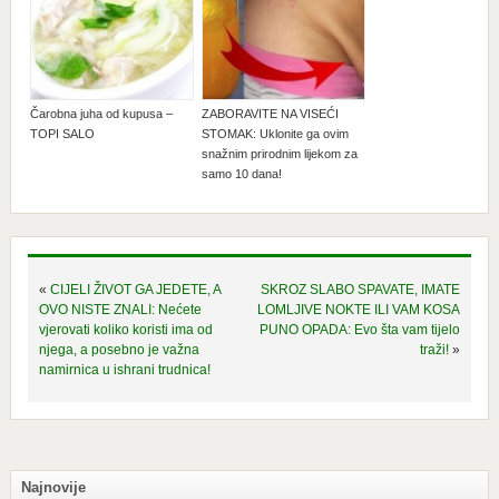
Čarobna juha od kupusa –
ZABORAVITE NA VISEĆI
TOPI SALO
STOMAK: Uklonite ga ovim
snažnim prirodnim lijekom za
samo 10 dana!
«
CIJELI ŽIVOT GA JEDETE, A
SKROZ SLABO SPAVATE, IMATE
OVO NISTE ZNALI: Nećete
LOMLJIVE NOKTE ILI VAM KOSA
vjerovati koliko koristi ima od
PUNO OPADA: Evo šta vam tijelo
njega, a posebno je važna
traži!
»
namirnica u ishrani trudnica!
Najnovije