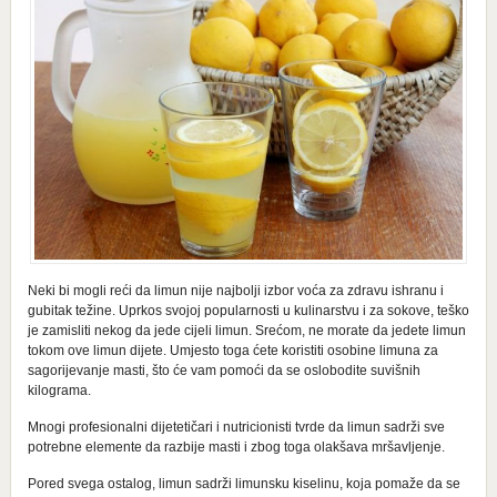
Neki bi mogli reći da limun nije najbolji izbor voća za zdravu ishranu i
gubitak težine. Uprkos svojoj popularnosti u kulinarstvu i za sokove, teško
je zamisliti nekog da jede cijeli limun. Srećom, ne morate da jedete limun
tokom ove limun dijete. Umjesto toga ćete koristiti osobine limuna za
sagorijevanje masti, što će vam pomoći da se oslobodite suvišnih
kilograma.
Mnogi profesionalni dijetetičari i nutricionisti tvrde da limun sadrži sve
potrebne elemente da razbije masti i zbog toga olakšava mršavljenje.
Pored svega ostalog, limun sadrži limunsku kiselinu, koja pomaže da se