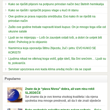
Kako se riješiti plijesni na potpuno prirodan način bez štetnih hemikalija
Kako se riješiti i spriječiti pojavu vlage u kući ili stanu
Ove godine je prava najezda smrdibuba: Evo kako ih se riješiti na
prirodan način
Zašto ove godine trebate napraviti kiseli kupus: On je mnogo toga više od
ukusne salate
Ljudi se ne mijenjaju – Loši će zauvijek ostati loši, a dobri će uvijek biti
dobri: Psiholog je to objasnio
Namirnica koja oporavlja štitnu žlijezdu, žuč i jetru: EVO KAKO SE
KORISTI!
Ljudima nikad ne otkrivaj koga voliš, gdje ideš, šta čini srećnim… Ljudi su
to, pokvariće.
Serviser upozorava evo kada klima uređaj može i da se zapali
Popularno
Znate da je “plava Nivea” dobra, ali vam nisu rekli
SLJEDEĆE
Svi znamo da je ovo krema visokog kvaliteta i da njena
upotreba ima mnoge prednosti, ali da li ste znali sljedeće
o njoj. Nivea krema u klasičnoj, plavoj kutiji,
prepoznatljivog mirisa i jednostavne formule, jeste nezamenljiv inventar