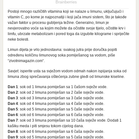
Postoji mnogo različitih vitamina koji se nalaze u limunu, uključujući i
vitamin C, po kome je najpoznatiji i koji jača imuni sistem, što je takođe
važan faktor u procesu gubljenja težine. Generalno, limun je
nevjerovatno voće sa kojim možete da očistite svoje tijelo, očistite krv i
limfu, ubrzate metabolizam i pored toga da izgubite kilograme i spriječite
neke bolesti.
Limun dijeta je vrlo jednostavna: svakog jutra prije doručka popiti
određenu količinu limunovog soka pomiješanog sa vodom, piše
“zivotnimagazin.com“.
Savjet: isperite usta sa svježom vodom odmah nakon ispijanja soka od
limuna zbog sprečavanja oštećenja zubne gleđi od limunske kiseline.
Dan 1
: sok od 1 limuna pomiješan sa 1 čašom svježe vode.
Dan 2
: sok od 2 limuna pomiješan sa 2 čaše svježe vode.
Dan 3
: sok od 3 limuna pomiješan sa 3 čaše svježe vode.
Dan 4
: sok od 4 limuna pomiješan sa 4 čaše svježe vode.
Dan 5
: sok od 5 limuna pomiješan sa 5 čaše svježe vode.
Dan 6
: sok od 6 limuna pomiješan sa 6 čaša svježe vode.
Dan 7
: sok od 3 limuna pomiješan sa 10 čaša svježe vode. Dodati 1
kašiku meda i piti smjesu tokom cijelog dana.
Dan 8
: sok od 6 limuna pomiješan sa 6 čaša svježe vode.
Dan 9
: sok od 5 limuna pomiješan sa 5 čaša svježe vode.