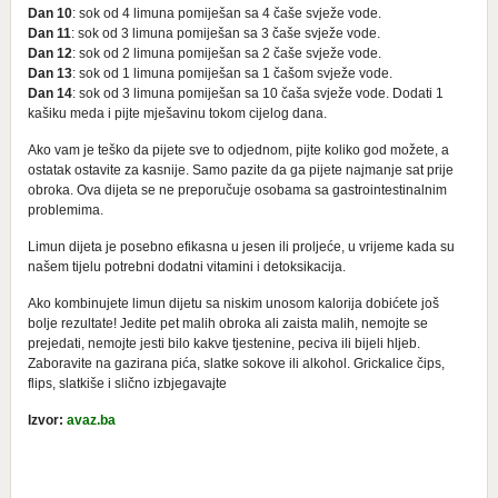
Dan 10
: sok od 4 limuna pomiješan sa 4 čaše svježe vode.
Dan 11
: sok od 3 limuna pomiješan sa 3 čaše svježe vode.
Dan 12
: sok od 2 limuna pomiješan sa 2 čaše svježe vode.
Dan 13
: sok od 1 limuna pomiješan sa 1 čašom svježe vode.
Dan 14
: sok od 3 limuna pomiješan sa 10 čaša svježe vode. Dodati 1
kašiku meda i pijte mješavinu tokom cijelog dana.
Ako vam je teško da pijete sve to odjednom, pijte koliko god možete, a
ostatak ostavite za kasnije. Samo pazite da ga pijete najmanje sat prije
obroka. Ova dijeta se ne preporučuje osobama sa gastrointestinalnim
problemima.
Limun dijeta je posebno efikasna u jesen ili proljeće, u vrijeme kada su
našem tijelu potrebni dodatni vitamini i detoksikacija.
Ako kombinujete limun dijetu sa niskim unosom kalorija dobićete još
bolje rezultate! Jedite pet malih obroka ali zaista malih, nemojte se
prejedati, nemojte jesti bilo kakve tjestenine, peciva ili bijeli hljeb.
Zaboravite na gazirana pića, slatke sokove ili alkohol. Grickalice čips,
flips, slatkiše i slično izbjegavajte
Izvor:
avaz.ba