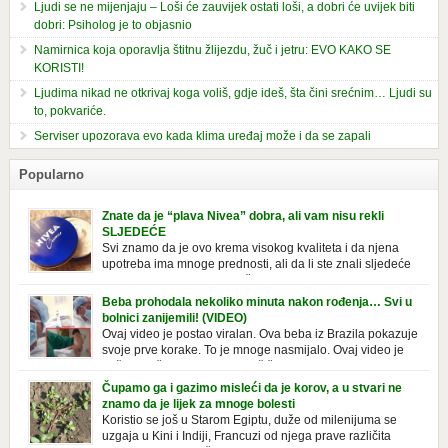
Ljudi se ne mijenjaju – Loši će zauvijek ostati loši, a dobri će uvijek biti
dobri: Psiholog je to objasnio
Namirnica koja oporavlja štitnu žlijezdu, žuč i jetru: EVO KAKO SE
KORISTI!
Ljudima nikad ne otkrivaj koga voliš, gdje ideš, šta čini srećnim… Ljudi su
to, pokvariće.
Serviser upozorava evo kada klima uređaj može i da se zapali
Popularno
Znate da je “plava Nivea” dobra, ali vam nisu rekli
SLJEDEĆE
Svi znamo da je ovo krema visokog kvaliteta i da njena
upotreba ima mnoge prednosti, ali da li ste znali sljedeće
o njoj. Nivea krema u klasičnoj, plavoj kutiji,
prepoznatljivog mirisa i jednostavne formule, jeste nezamenljiv inventar
Beba prohodala nekoliko minuta nakon rođenja… Svi u
u kupatilima i muškaraca i žena. Mnogi ljudi se ne odvajaju od nje, pa je
bolnici zanijemili! (VIDEO)
čak nose sa […]
Ovaj video je postao viralan. Ova beba iz Brazila pokazuje
svoje prve korake. To je mnoge nasmijalo. Ovaj video je
baš neobičan. Ne viđamo baš često ovakve korake kod
novorođenih beba. Video je snimila babica, pregledalo ga je preko 80
Čupamo ga i gazimo misleći da je korov, a u stvari ne
miliona ljudi. Ove babice su ostale u čudu nakon što su vidjeli kako
znamo da je lijek za mnoge bolesti
beba želi […]
Koristio se još u Starom Egiptu, duže od milenijuma se
uzgaja u Kini i Indiji, Francuzi od njega prave različita