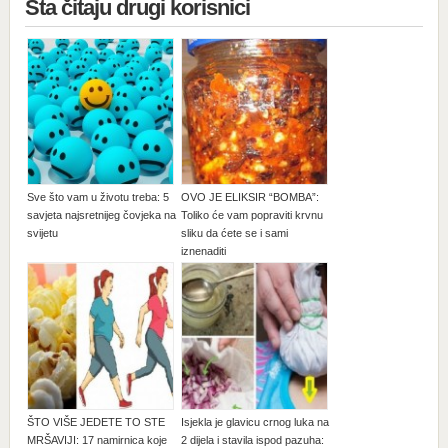
Šta čitaju drugi korisnici
Sve što vam u životu treba: 5
OVO JE ELIKSIR “BOMBA”:
savjeta najsretnijeg čovjeka na
Toliko će vam popraviti krvnu
svijetu
sliku da ćete se i sami
iznenaditi
ŠTO VIŠE JEDETE TO STE
Isjekla je glavicu crnog luka na
MRŠAVIJI: 17 namirnica koje
2 dijela i stavila ispod pazuha: