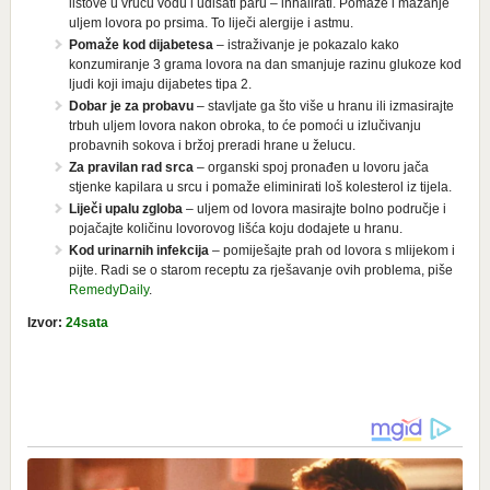
listove u vruću vodu i udisati paru – inhalirati. Pomaže i mazanje
uljem lovora po prsima. To liječi alergije i astmu.
Pomaže kod dijabetesa
– istraživanje je pokazalo kako
konzumiranje 3 grama lovora na dan smanjuje razinu glukoze kod
ljudi koji imaju dijabetes tipa 2.
Dobar je za probavu
– stavljate ga što više u hranu ili izmasirajte
trbuh uljem lovora nakon obroka, to će pomoći u izlučivanju
probavnih sokova i bržoj preradi hrane u želucu.
Za pravilan rad srca
– organski spoj pronađen u lovoru jača
stjenke kapilara u srcu i pomaže eliminirati loš kolesterol iz tijela.
Liječi upalu zgloba
– uljem od lovora masirajte bolno područje i
pojačajte količinu lovorovog lišća koju dodajete u hranu.
Kod urinarnih infekcija
– pomiješajte prah od lovora s mlijekom i
pijte. Radi se o starom receptu za rješavanje ovih problema, piše
RemedyDaily
.
Izvor:
24sata