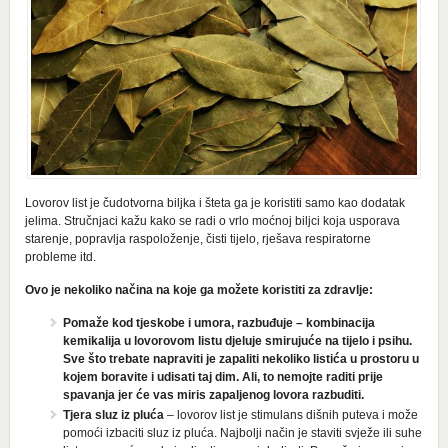
Lovorov list je čudotvorna biljka i šteta ga je koristiti samo kao dodatak
jelima. Stručnjaci kažu kako se radi o vrlo moćnoj biljci koja usporava
starenje, popravlja raspoloženje, čisti tijelo, rješava respiratorne
probleme itd.
Ovo je nekoliko načina na koje ga možete koristiti za zdravlje:
Pomaže kod tjeskobe i umora, razbuđuje – kombinacija
kemikalija u lovorovom listu djeluje smirujuće na tijelo i psihu.
Sve što trebate napraviti je zapaliti nekoliko listića u prostoru u
kojem boravite i udisati taj dim. Ali, to nemojte raditi prije
spavanja jer će vas miris zapaljenog lovora razbuditi.
Tjera sluz iz pluća
– lovorov list je stimulans dišnih puteva i može
pomoći izbaciti sluz iz pluća. Najbolji način je staviti svježe ili suhe