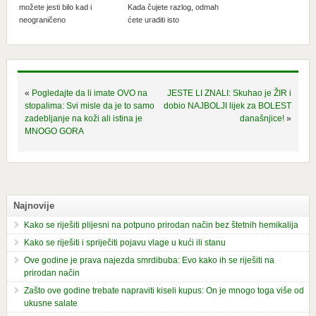
možete jesti bilo kad i
Kada čujete razlog, odmah
neograničeno
ćete uraditi isto
«
Pogledajte da li imate OVO na
JESTE LI ZNALI: Skuhao je ŽIR i
stopalima: Svi misle da je to samo
dobio NAJBOLJI lijek za BOLEST
zadebljanje na koži ali istina je
današnjice!
»
MNOGO GORA
Najnovije
Kako se riješiti plijesni na potpuno prirodan način bez štetnih hemikalija
Kako se riješiti i spriječiti pojavu vlage u kući ili stanu
Ove godine je prava najezda smrdibuba: Evo kako ih se riješiti na
prirodan način
Zašto ove godine trebate napraviti kiseli kupus: On je mnogo toga više od
ukusne salate