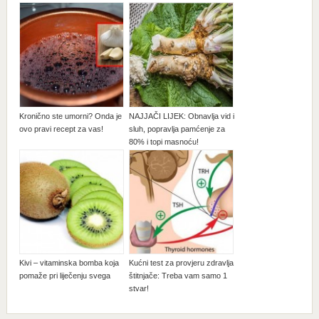
Kronično ste umorni? Onda je
NAJJAČI LIJEK: Obnavlja vid i
ovo pravi recept za vas!
sluh, popravlja pamćenje za
80% i topi masnoću!
Kivi – vitaminska bomba koja
Kućni test za provjeru zdravlja
pomaže pri liječenju svega
štitnjače: Treba vam samo 1
stvar!