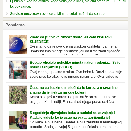
Ljudima nikad ne otkrivaj koga voliš, gdje ideš, šta čini srećnim… Ljudi su
to, pokvariće.
Serviser upozorava evo kada klima uređaj može i da se zapali
Popularno
Znate da je “plava Nivea” dobra, ali vam nisu rekli
SLJEDEĆE
Svi znamo da je ovo krema visokog kvaliteta i da njena
upotreba ima mnoge prednosti, ali da li ste znali sljedeće
o njoj. Nivea krema u klasičnoj, plavoj kutiji,
prepoznatljivog mirisa i jednostavne formule, jeste nezamenljiv inventar
Beba prohodala nekoliko minuta nakon rođenja… Svi u
u kupatilima i muškaraca i žena. Mnogi ljudi se ne odvajaju od nje, pa je
bolnici zanijemili! (VIDEO)
čak nose sa […]
Ovaj video je postao viralan. Ova beba iz Brazila pokazuje
svoje prve korake. To je mnoge nasmijalo. Ovaj video je
baš neobičan. Ne viđamo baš često ovakve korake kod
novorođenih beba. Video je snimila babica, pregledalo ga je preko 80
Čupamo ga i gazimo misleći da je korov, a u stvari ne
miliona ljudi. Ove babice su ostale u čudu nakon što su vidjeli kako
znamo da je lijek za mnoge bolesti
beba želi […]
Koristio se još u Starom Egiptu, duže od milenijuma se
uzgaja u Kini i Indiji, Francuzi od njega prave različita
tradicionalna jela i čorbe… Jedino mi gazimo po njemu,
čupamo ga i bacamo kao korov! Tušt je jednogodišnji, ali vrlo uporan
5-ogodišnja djevojčica čeka u sudnici na usvajanje!
“korov” koji, ka­da nam se jednom nastani u bašti ili dvorištu, teško ga se
Kada je videjla ko je ušao na vrata, zanijemila je!
[…]
Od kako je bila beba, Daniel je bila zbrinuta u hraniteljskoj
porodici. Sada, u svojoj 5. godini, dočekala je momenat