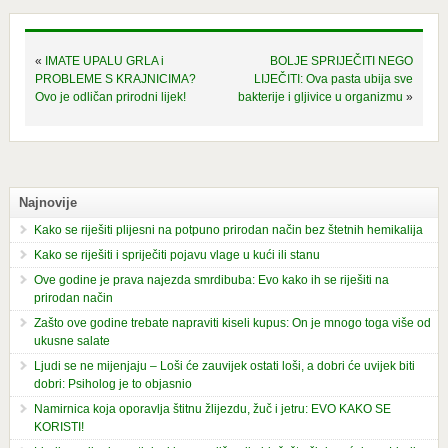
«
IMATE UPALU GRLA i
BOLJE SPRIJEČITI NEGO
PROBLEME S KRAJNICIMA?
LIJEČITI: Ova pasta ubija sve
Ovo je odličan prirodni lijek!
bakterije i gljivice u organizmu
»
Najnovije
Kako se riješiti plijesni na potpuno prirodan način bez štetnih hemikalija
Kako se riješiti i spriječiti pojavu vlage u kući ili stanu
Ove godine je prava najezda smrdibuba: Evo kako ih se riješiti na
prirodan način
Zašto ove godine trebate napraviti kiseli kupus: On je mnogo toga više od
ukusne salate
Ljudi se ne mijenjaju – Loši će zauvijek ostati loši, a dobri će uvijek biti
dobri: Psiholog je to objasnio
Namirnica koja oporavlja štitnu žlijezdu, žuč i jetru: EVO KAKO SE
KORISTI!