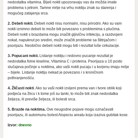
nedostatka vitamina. Bijeli nokti upozoravaju vas da možda imate
problema s jetrom. Tamne mrlje na vrhu noktiju znak su starenja i
mogućeg zatajenja srca.
2. Debeli nokti.
Debeli nokti nisu normalni, nisu prirodni. Ako su vam
nokti iznimno debeli to može biti povezano s problemima s plućima.
Debeli nokti s brazdama mogu značiti gljivičnu infekciju, a razdvojeni
nokat, napuknut po sredini, može značiti probleme sa štitnjačom i
psorijazu. Neobično debeli nokti mogu biti i rezultat loše cirkulacije.
3. Popucani nokti.
Listanje noktiju i redovno pucanje rezultat je
nedostatka folne kiseline, Vitamina C i proteina. Psorijaza u 10 posto
slučajeva počinje u noktima, ako vaši nokti pucaju i u korjenu imaju mrlje
– bijele. Listanje noktiju nekad je povezano i s kroničnom
pothranjenošću.
4. Žličasti nokti
. Ako su vaši nokti izvijeni prema van i tvore oblik koji
podjeća na žlicu i k tome još su tanki, to može biti znak nedostatka
željeza, ili previše željeza, ili bolesti srca.
5. Brazde na noktima.
Ove neugodne pojave mogu označavati
psorijazu, ili autoimunu bolest Alopeciu areatu koja izaziva gubitak kose.
Izvor:
dnevno