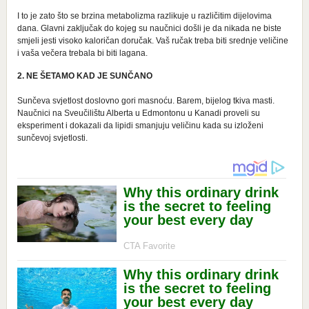
I to je zato što se brzina metabolizma razlikuje u različitim dijelovima
dana. Glavni zaključak do kojeg su naučnici došli je da nikada ne biste
smjeli jesti visoko kaloričan doručak. Vaš ručak treba biti srednje veličine
i vaša večera trebala bi biti lagana.
2. NE ŠETAMO KAD JE SUNČANO
Sunčeva svjetlost doslovno gori masnoću. Barem, bijelog tkiva masti.
Naučnici na Sveučilištu Alberta u Edmontonu u Kanadi proveli su
eksperiment i dokazali da lipidi smanjuju veličinu kada su izloženi
sunčevoj svjetlosti.