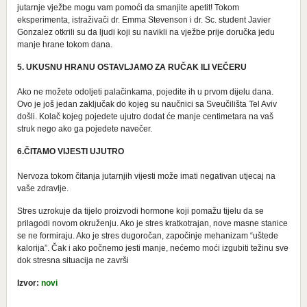
jutarnje vježbe mogu vam pomoći da smanjite apetit! Tokom
eksperimenta, istraživači dr. Emma Stevenson i dr. Sc. student Javier
Gonzalez otkrili su da ljudi koji su navikli na vježbe prije doručka jedu
manje hrane tokom dana.
5. UKUSNU HRANU OSTAVLJAMO ZA RUČAK ILI VEČERU
Ako ne možete odoljeti palačinkama, pojedite ih u prvom dijelu dana.
Ovo je još jedan zaključak do kojeg su naučnici sa Sveučilišta Tel Aviv
došli. Kolač kojeg pojedete ujutro dodat će manje centimetara na vaš
struk nego ako ga pojedete navečer.
6.ČITAMO VIJESTI UJUTRO
Nervoza tokom čitanja jutarnjih vijesti može imati negativan utjecaj na
vaše zdravlje.
Stres uzrokuje da tijelo proizvodi hormone koji pomažu tijelu da se
prilagodi novom okruženju. Ako je stres kratkotrajan, nove masne stanice
se ne formiraju. Ako je stres dugoročan, započinje mehanizam “uštede
kalorija”. Čak i ako počnemo jesti manje, nećemo moći izgubiti težinu sve
dok stresna situacija ne završi
Izvor:
novi