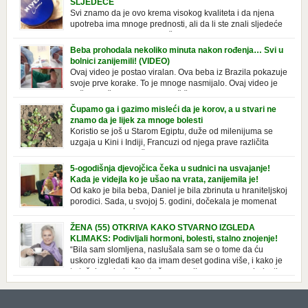
SLJEDEĆE
Svi znamo da je ovo krema visokog kvaliteta i da njena
upotreba ima mnoge prednosti, ali da li ste znali sljedeće
o njoj. Nivea krema u klasičnoj, plavoj kutiji,
prepoznatljivog mirisa i jednostavne formule, jeste nezamenljiv inventar
Beba prohodala nekoliko minuta nakon rođenja… Svi u
u kupatilima i muškaraca i žena. Mnogi ljudi se ne odvajaju od nje, pa je
bolnici zanijemili! (VIDEO)
čak nose sa […]
Ovaj video je postao viralan. Ova beba iz Brazila pokazuje
svoje prve korake. To je mnoge nasmijalo. Ovaj video je
baš neobičan. Ne viđamo baš često ovakve korake kod
novorođenih beba. Video je snimila babica, pregledalo ga je preko 80
Čupamo ga i gazimo misleći da je korov, a u stvari ne
miliona ljudi. Ove babice su ostale u čudu nakon što su vidjeli kako
znamo da je lijek za mnoge bolesti
beba želi […]
Koristio se još u Starom Egiptu, duže od milenijuma se
uzgaja u Kini i Indiji, Francuzi od njega prave različita
tradicionalna jela i čorbe… Jedino mi gazimo po njemu,
čupamo ga i bacamo kao korov! Tušt je jednogodišnji, ali vrlo uporan
5-ogodišnja djevojčica čeka u sudnici na usvajanje!
“korov” koji, ka­da nam se jednom nastani u bašti ili dvorištu, teško ga se
Kada je videjla ko je ušao na vrata, zanijemila je!
[…]
Od kako je bila beba, Daniel je bila zbrinuta u hraniteljskoj
porodici. Sada, u svojoj 5. godini, dočekala je momenat
usvajanja, kada će dobiti novu, stalnu porodicu. Ovaj dan
je bio veoma poseban za djevojčicu i njenu novu porodicu, ali je uskoro
ŽENA (55) OTKRIVA KAKO STVARNO IZGLEDA
postao još čarobniji, zahvaljujući socijalnom radniku koji poznaje
KLIMAKS: Podivljali hormoni, bolesti, stalno znojenje!
Daniel. Njenoj novoj porodici je […]
“Bila sam slomljena, naslušala sam se o tome da ću
uskoro izgledati kao da imam deset godina više, i kako je
to težak period u životu žene, podloga za mnoge bolesti,
gotovo da nema lijeka”, priča Violeta. “Kada sam napunila 48 godina,
osjetila sam da mi je menopauze ne samo bliža, nego da već “kuca […]