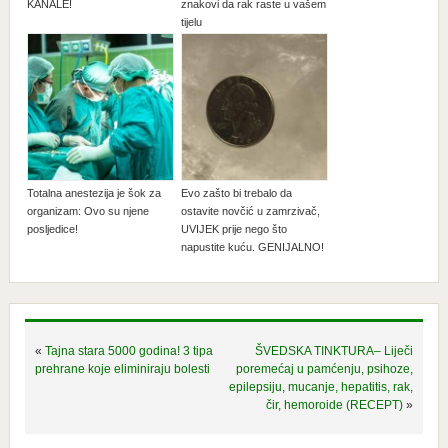
KANALE!
znakovi da rak raste u vašem
tijelu
Totalna anestezija je šok za
Evo zašto bi trebalo da
organizam: Ovo su njene
ostavite novčić u zamrzivač,
posljedice!
UVIJEK prije nego što
napustite kuću. GENIJALNO!
«
Tajna stara 5000 godina! 3 tipa
ŠVEDSKA TINKTURA– Liječi
prehrane koje eliminiraju bolesti
poremećaj u pamćenju, psihoze,
epilepsiju, mucanje, hepatitis, rak,
čir, hemoroide (RECEPT)
»