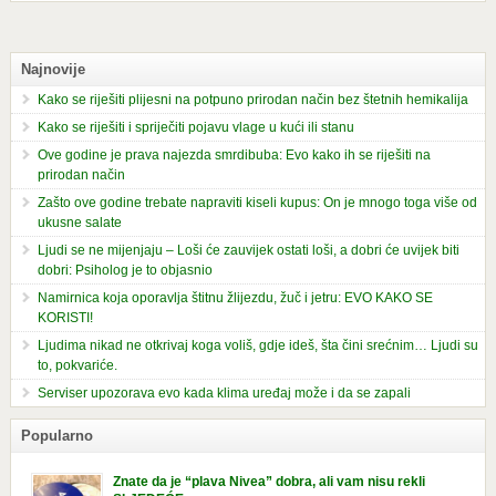
Najnovije
Kako se riješiti plijesni na potpuno prirodan način bez štetnih hemikalija
Kako se riješiti i spriječiti pojavu vlage u kući ili stanu
Ove godine je prava najezda smrdibuba: Evo kako ih se riješiti na
prirodan način
Zašto ove godine trebate napraviti kiseli kupus: On je mnogo toga više od
ukusne salate
Ljudi se ne mijenjaju – Loši će zauvijek ostati loši, a dobri će uvijek biti
dobri: Psiholog je to objasnio
Namirnica koja oporavlja štitnu žlijezdu, žuč i jetru: EVO KAKO SE
KORISTI!
Ljudima nikad ne otkrivaj koga voliš, gdje ideš, šta čini srećnim… Ljudi su
to, pokvariće.
Serviser upozorava evo kada klima uređaj može i da se zapali
Popularno
Znate da je “plava Nivea” dobra, ali vam nisu rekli