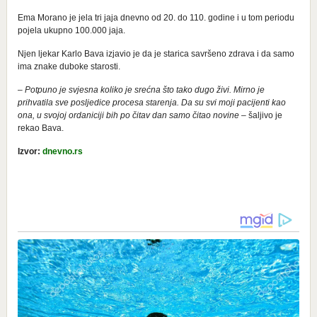
Ema Morano je jela tri jaja dnevno od 20. do 110. godine i u tom periodu
pojela ukupno 100.000 jaja.
Njen ljekar Karlo Bava izjavio je da je starica savršeno zdrava i da samo
ima znake duboke starosti.
–
Potpuno je svjesna koliko je srećna što tako dugo živi. Mirno je
prihvatila sve posljedice procesa starenja. Da su svi moji pacijenti kao
ona, u svojoj ordaniciji bih po čitav dan samo čitao novine
– šaljivo je
rekao Bava.
Izvor:
dnevno.rs