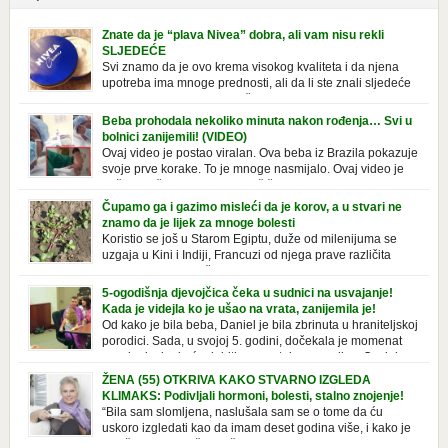
Znate da je “plava Nivea” dobra, ali vam nisu rekli
SLJEDEĆE
Svi znamo da je ovo krema visokog kvaliteta i da njena
upotreba ima mnoge prednosti, ali da li ste znali sljedeće
o njoj. Nivea krema u klasičnoj, plavoj kutiji,
prepoznatljivog mirisa i jednostavne formule, jeste nezamenljiv inventar
Beba prohodala nekoliko minuta nakon rođenja… Svi u
u kupatilima i muškaraca i žena. Mnogi ljudi se ne odvajaju od nje, pa je
bolnici zanijemili! (VIDEO)
čak nose sa […]
Ovaj video je postao viralan. Ova beba iz Brazila pokazuje
svoje prve korake. To je mnoge nasmijalo. Ovaj video je
baš neobičan. Ne viđamo baš često ovakve korake kod
novorođenih beba. Video je snimila babica, pregledalo ga je preko 80
Čupamo ga i gazimo misleći da je korov, a u stvari ne
miliona ljudi. Ove babice su ostale u čudu nakon što su vidjeli kako
znamo da je lijek za mnoge bolesti
beba želi […]
Koristio se još u Starom Egiptu, duže od milenijuma se
uzgaja u Kini i Indiji, Francuzi od njega prave različita
tradicionalna jela i čorbe… Jedino mi gazimo po njemu,
čupamo ga i bacamo kao korov! Tušt je jednogodišnji, ali vrlo uporan
5-ogodišnja djevojčica čeka u sudnici na usvajanje!
“korov” koji, ka­da nam se jednom nastani u bašti ili dvorištu, teško ga se
Kada je videjla ko je ušao na vrata, zanijemila je!
[…]
Od kako je bila beba, Daniel je bila zbrinuta u hraniteljskoj
porodici. Sada, u svojoj 5. godini, dočekala je momenat
usvajanja, kada će dobiti novu, stalnu porodicu. Ovaj dan
je bio veoma poseban za djevojčicu i njenu novu porodicu, ali je uskoro
ŽENA (55) OTKRIVA KAKO STVARNO IZGLEDA
postao još čarobniji, zahvaljujući socijalnom radniku koji poznaje
KLIMAKS: Podivljali hormoni, bolesti, stalno znojenje!
Daniel. Njenoj novoj porodici je […]
“Bila sam slomljena, naslušala sam se o tome da ću
uskoro izgledati kao da imam deset godina više, i kako je
to težak period u životu žene, podloga za mnoge bolesti,