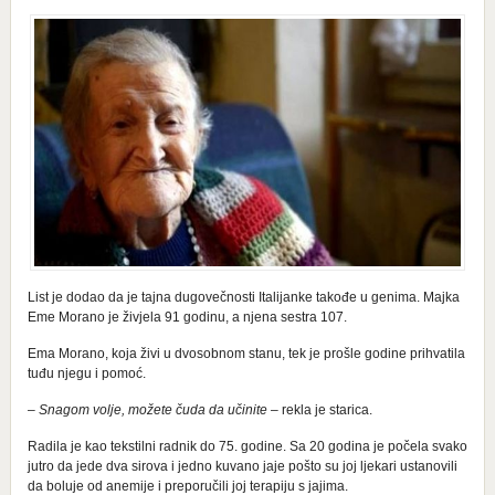
List je dodao da je tajna dugovečnosti Italijanke takođe u genima. Majka
Eme Morano je živjela 91 godinu, a njena sestra 107.
Ema Morano, koja živi u dvosobnom stanu, tek je prošle godine prihvatila
tuđu njegu i pomoć.
–
Snagom volje, možete čuda da učinite
– rekla je starica.
Radila je kao tekstilni radnik do 75. godine. Sa 20 godina je počela svako
jutro da jede dva sirova i jedno kuvano jaje pošto su joj ljekari ustanovili
da boluje od anemije i preporučili joj terapiju s jajima.