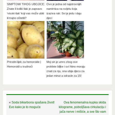
SIMPTOMI TIHOG UBOJICE:
Ovo je jedna od najotrovnijih
Znate li koliki tlak je zapravo
namirnica na svijetu koja
‘visoki tlak’ koji vas može ubiti
izaziva rak: Svi je jedu i daju
ili trajno oštetiti?
djeci
Prirodni lijek za hemoroide |
Moj sin je umro zbog ove
Hemoroidi u trudnoći
proklete biljke i svi hitno moraju
znati za nju, ona ubija djecu za
jedan minut a odrasle za 15!
«
Soda bikarbona spašava život!
Ova fenomenalna kupka skida
Evo kako je to moguće
kilograme, poboljšava cirkulaciju i
jača nerve i mišiće, a sve što vam