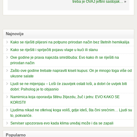
treba je OVAJ jeftini sastojak…
»
Najnovije
Kako se riješiti plijesni na potpuno prirodan način bez štetnih hemikalija
Kako se riješiti i spriječiti pojavu vlage u kući ili stanu
Ove godine je prava najezda smrdibuba: Evo kako ih se riješiti na
prirodan način
Zašto ove godine trebate napraviti kiseli kupus: On je mnogo toga više od
ukusne salate
Ljudi se ne mijenjaju – Loši će zauvijek ostati loši, a dobri će uvijek biti
dobri: Psiholog je to objasnio
Namirnica koja oporavlja štitnu žlijezdu, žuč i jetru: EVO KAKO SE
KORISTI!
Ljudima nikad ne otkrivaj koga voliš, gdje ideš, šta čini srećnim… Ljudi su
to, pokvariće.
Serviser upozorava evo kada klima uređaj može i da se zapali
Popularno