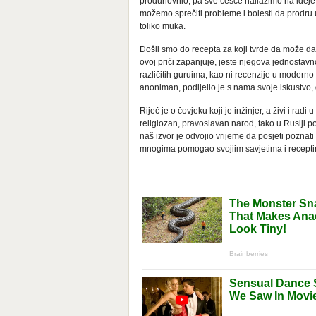
produhovnio, pa sve češće nailazimo na ideje 
možemo sprečiti probleme i bolesti da prodru u
toliko muka.
Došli smo do recepta za koji tvrde da može da s
ovoj priči zapanjuje, jeste njegova jednostavn
različitih guruima, kao ni recenzije u modern
anoniman, podijelio je s nama svoje iskustvo,
Riječ je o čovjeku koji je inžinjer, a živi i ra
religiozan, pravoslavan narod, tako u Rusiji p
naš izvor je odvojio vrijeme da posjeti poznati
mnogima pomogao svojiim savjetima i receptim