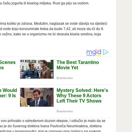
 čašu jogurta ili kiselog mlijeka. Rusi ga piju sa vodom.
ima koliko je zdrava. Međutim, naglasak se ovde stavlja na sljedeći
t vode koju konzumirate treba da bude 7,42, ali moze da ići do 8.
e važno, kako se u organizmu ne bi stvarala kisela sredina, koja
e ovo prihvatio s određenom dozom skepse, i odlučio je malo da se
šao je do čuvenog doktora Ivana Pavloviča Neumivakina, doktora
edicine u kosmonautici, koji je osnovao prvu bolnicu na ruskom