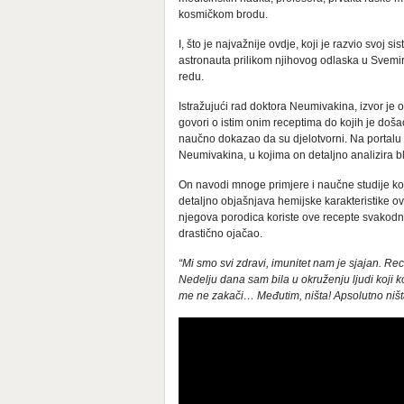
kosmičkom brodu.
I, što je najvažnije ovdje, koji je razvio svoj
astronauta prilikom njihovog odlaska u Svemir
redu.
Istražujući rad doktora Neumivakina, izvor je 
govori o istim onim receptima do kojih je doš
naučno dokazao da su djelotvorni. Na portal
Neumivakina, u kojima on detaljno analizira b
On navodi mnoge primjere i naučne studije ko
detaljno objašnjava hemijske karakteristike ov
njegova porodica koriste ove recepte svakodn
drastično ojačao.
“Mi smo svi zdravi, imunitet nam je sjajan. R
Nedelju dana sam bila u okruženju ljudi koji k
me ne zakači… Međutim, ništa! Apsolutno ništ