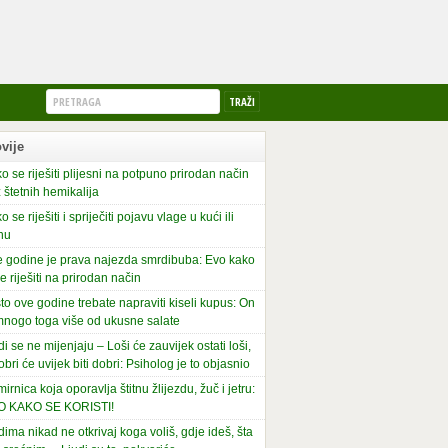
vije
o se riješiti plijesni na potpuno prirodan način
 štetnih hemikalija
o se riješiti i spriječiti pojavu vlage u kući ili
nu
 godine je prava najezda smrdibuba: Evo kako
se riješiti na prirodan način
to ove godine trebate napraviti kiseli kupus: On
mnogo toga više od ukusne salate
di se ne mijenjaju – Loši će zauvijek ostati loši,
obri će uvijek biti dobri: Psiholog je to objasnio
irnica koja oporavlja štitnu žlijezdu, žuč i jetru:
O KAKO SE KORISTI!
dima nikad ne otkrivaj koga voliš, gdje ideš, šta