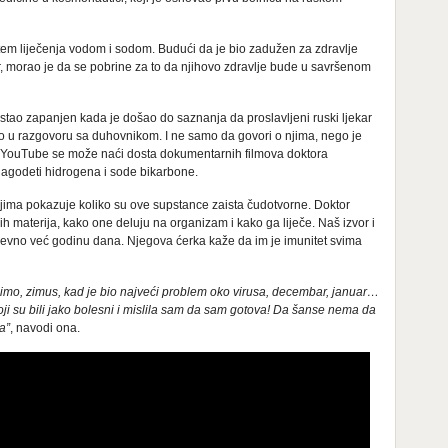
 sistem liječenja vodom i sodom. Budući da je bio zadužen za zdravlje
, morao je da se pobrine za to da njihovo zdravlje bude u savršenom
ostao zapanjen kada je došao do saznanja da proslavljeni ruski ljekar
ao u razgovoru sa duhovnikom. I ne samo da govori o njima, nego je
u YouTube se može naći dosta dokumentarnih filmova doktora
lagodeti hidrogena i sode bikarbone.
jima pokazuje koliko su ove supstance zaista čudotvorne. Doktor
ih materija, kako one deluju na organizam i kako ga liječe. Naš izvor i
evno već godinu dana. Njegova ćerka kaže da im je imunitet svima
ecimo, zimus, kad je bio najveći problem oko virusa, decembar, januar…
oji su bili jako bolesni i mislila sam da sam gotova! Da šanse nema da
a”
, navodi ona.