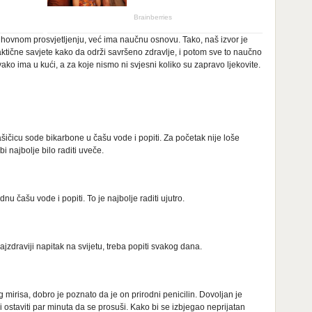
uhovnom prosvjetljenju, već ima naučnu osnovu. Tako, naš izvor je
ktične savjete kako da održi savršeno zdravlje, i potom sve to naučno
vako ima u kući, a za koje nismo ni svjesni koliko su zapravo ljekovite.
ičicu sode bikarbone u čašu vode i popiti. Za početak nije loše
i najbolje bilo raditi uveče.
dnu čašu vode i popiti. To je najbolje raditi ujutro.
ajzdraviji napitak na svijetu, treba popiti svakog dana.
 mirisa, dobro je poznato da je on prirodni penicilin. Dovoljan je
 i ostaviti par minuta da se prosuši. Kako bi se izbjegao neprijatan