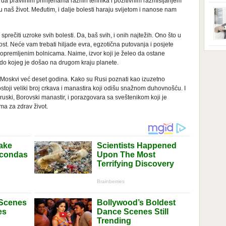
da pravilnim primjenama raznih tehnika i pozitivnim razmišljanjem
ga s
zbri
 naš život. Međutim, i dalje bolesti haraju svijetom i nanose nam
godi
dobi
veom
prečiti uzroke svih bolesti. Da, baš svih, i onih najtežih. Ono što u
poro
ost. Neće vam trebati hiljade evra, egzotična putovanja i posjete
zahv
se o
o opremljenim bolnicama. Naime, izvor koji je želeo da ostane
Dani
dese
 do kojeg je došao na drugom kraju planete.
živo
nema
di u Moskvi već deset godina. Kako su Rusi poznati kao izuzetno
48 g
ostoji veliki broj crkava i manastira koji odišu snažnom duhovnošću. I
samo
 ruski, Borovski manastir, i porazgovara sa sveštenikom koji je
a za zdrav život.