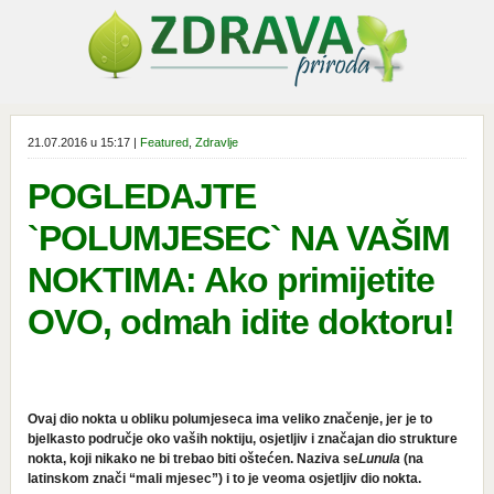
21.07.2016 u 15:17 |
Featured
,
Zdravlje
POGLEDAJTE
`POLUMJESEC` NA VAŠIM
NOKTIMA: Ako primijetite
OVO, odmah idite doktoru!
Ovaj dio nokta u obliku polumjeseca ima veliko značenje, jer je to
bjelkasto područje oko vaših noktiju, osjetljiv i značajan dio strukture
nokta, koji nikako ne bi trebao biti oštećen. Naziva se
Lunula
(na
latinskom znači “mali mjesec”) i to je veoma osjetljiv dio nokta.