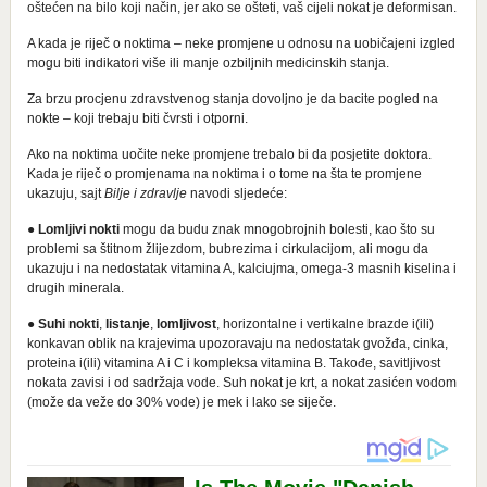
oštećen na bilo koji način, jer ako se ošteti, vaš cijeli nokat je deformisan.
A kada je riječ o noktima – neke promjene u odnosu na uobičajeni izgled
mogu biti indikatori više ili manje ozbiljnih medicinskih stanja.
Za brzu procjenu zdravstvenog stanja dovoljno je da bacite pogled na
nokte – koji trebaju biti čvrsti i otporni.
Ako na noktima uočite neke promjene trebalo bi da posjetite doktora.
Kada je riječ o promjenama na noktima i o tome na šta te promjene
ukazuju, sajt
Bilje i zdravlje
navodi sljedeće:
●
Lomljivi nokti
mogu da budu znak mnogobrojnih bolesti, kao što su
problemi sa štitnom žlijezdom, bubrezima i cirkulacijom, ali mogu da
ukazuju i na nedostatak vitamina A, kalciujma, omega-3 masnih kiselina i
drugih minerala.
●
Suhi nokti
,
listanje
,
lomljivost
, horizontalne i vertikalne brazde i(ili)
konkavan oblik na krajevima upozoravaju na nedostatak gvožđa, cinka,
proteina i(ili) vitamina A i C i kompleksa vitamina B. Takođe, savitljivost
nokata zavisi i od sadržaja vode. Suh nokat je krt, a nokat zasićen vodom
(može da veže do 30% vode) je mek i lako se siječe.