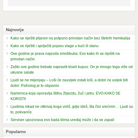
Najnovije
Kako se riješiti plijesni na potpuno prirodan način bez štetnih hemikalija
Kako se riješiti i spriječiti pojavu vlage u kući ili stanu
Ove godine je prava najezda smrdibuba: Evo kako ih se riješiti na
prirodan način
Zašto ove godine trebate napraviti kiseli kupus: On je mnogo toga više od
ukusne salate
Ljudi se ne mijenjaju – Loši će zauvijek ostati loši, a dobri će uvijek biti
dobri: Psiholog je to objasnio
Namirnica koja oporavlja štitnu žlijezdu, žuč i jetru: EVO KAKO SE
KORISTI!
Ljudima nikad ne otkrivaj koga voliš, gdje ideš, šta čini srećnim… Ljudi su
to, pokvariće.
Serviser upozorava evo kada klima uređaj može i da se zapali
Popularno