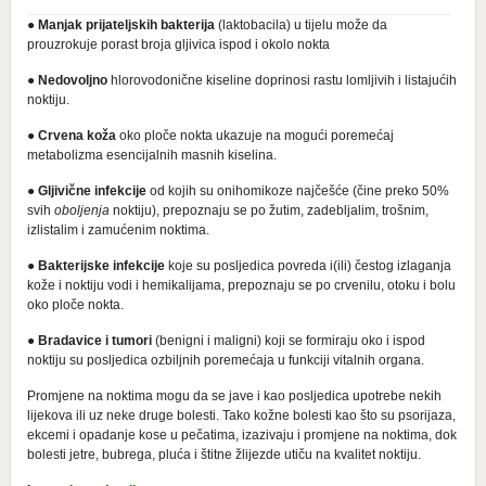
●
Manjak
prijateljskih
bakterija
(laktobacila) u tijelu može da
prouzrokuje porast broja gljivica ispod i okolo nokta
●
Nedovoljno
hlorovodonične kiseline doprinosi rastu lomljivih i listajućih
noktiju.
●
Crvena koža
oko ploče nokta ukazuje na mogući poremećaj
metabolizma esencijalnih masnih kiselina.
●
Gljivične infekcije
od kojih su onihomikoze najčešće (čine preko 50%
svih
oboljenja
noktiju), prepoznaju se po žutim, zadebljalim, trošnim,
izlistalim i zamućenim noktima.
●
Bakterijske infekcije
koje su posljedica povreda i(ili) čestog izlaganja
kože i noktiju vodi i hemikalijama, prepoznaju se po crvenilu, otoku i bolu
oko ploče nokta.
●
Bradavice i tumori
(benigni i maligni) koji se formiraju oko i ispod
noktiju su posljedica ozbiljnih poremećaja u funkciji vitalnih organa.
Promjene na noktima mogu da se jave i kao posljedica upotrebe nekih
lijekova ili uz neke druge bolesti. Tako kožne bolesti kao što su psorijaza,
ekcemi i opadanje kose u pečatima, izazivaju i promjene na noktima, dok
bolesti jetre, bubrega, pluća i štitne žlijezde utiču na kvalitet noktiju.