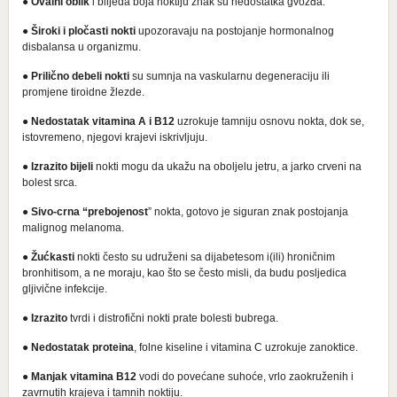
●
Ovalni
oblik
i blijeda boja noktiju znak su nedostatka gvožđa.
●
Široki
i pločasti nokti
upozoravaju na postojanje hormonalnog
disbalansa u organizmu.
●
Prilično
debeli
nokti
su sumnja na vaskularnu degeneraciju ili
promjene tiroidne žlezde.
●
Nedostatak
vitamina A i B12
uzrokuje tamniju osnovu nokta, dok se,
istovremeno, njegovi krajevi iskrivljuju.
●
Izrazito
bijeli
nokti mogu da ukažu na oboljelu jetru, a jarko crveni na
bolest srca.
●
Sivo-crna “prebojenost
” nokta, gotovo je siguran znak postojanja
malignog melanoma.
●
Žućkasti
nokti često su udruženi sa dijabetesom i(ili) hroničnim
bronhitisom, a ne moraju, kao što se često misli, da budu posljedica
gljivične infekcije.
●
Izrazito
tvrdi i distrofični nokti prate bolesti bubrega.
●
Nedostatak
proteina
, folne kiseline i vitamina C uzrokuje zanoktice.
●
Manjak
vitamina
B12
vodi do povećane suhoće, vrlo zaokruženih i
zavrnutih krajeva i tamnih noktiju.