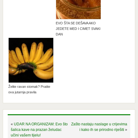
EVO ŠTA SE DEŠAVA AKO
JEDETE MED I CIMET SVAKI
DAN
Želite ravan stomak? Pratite
ova jutarnja pravila
«
UDAR NA ORGANIZAM: Evo što
Zašto nastaju naslage u crijevima
šalica kave na prazan želudac
i kako ih se prirodno riješiti
»
učini vašem tijelu!