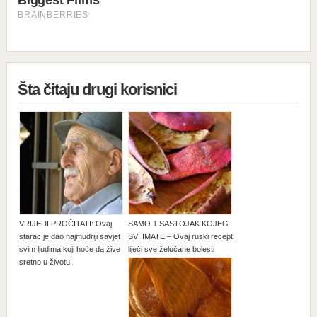
Šta čitaju drugi korisnici
VRIJEDI PROČITATI: Ovaj
SAMO 1 SASTOJAK KOJEG
starac je dao najmudriji savjet
SVI IMATE – Ovaj ruski recept
svim ljudima koji hoće da žive
liječi sve želučane bolesti
sretno u životu!