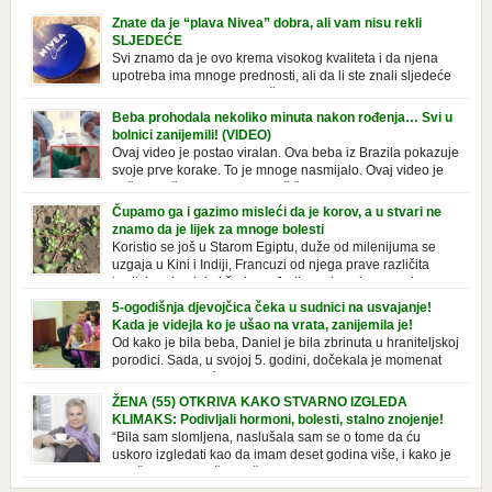
Znate da je “plava Nivea” dobra, ali vam nisu rekli
SLJEDEĆE
Svi znamo da je ovo krema visokog kvaliteta i da njena
upotreba ima mnoge prednosti, ali da li ste znali sljedeće
o njoj. Nivea krema u klasičnoj, plavoj kutiji,
prepoznatljivog mirisa i jednostavne formule, jeste nezamenljiv inventar
Beba prohodala nekoliko minuta nakon rođenja… Svi u
u kupatilima i muškaraca i žena. Mnogi ljudi se ne odvajaju od nje, pa je
bolnici zanijemili! (VIDEO)
čak nose sa […]
Ovaj video je postao viralan. Ova beba iz Brazila pokazuje
svoje prve korake. To je mnoge nasmijalo. Ovaj video je
baš neobičan. Ne viđamo baš često ovakve korake kod
novorođenih beba. Video je snimila babica, pregledalo ga je preko 80
Čupamo ga i gazimo misleći da je korov, a u stvari ne
miliona ljudi. Ove babice su ostale u čudu nakon što su vidjeli kako
znamo da je lijek za mnoge bolesti
beba želi […]
Koristio se još u Starom Egiptu, duže od milenijuma se
uzgaja u Kini i Indiji, Francuzi od njega prave različita
tradicionalna jela i čorbe… Jedino mi gazimo po njemu,
čupamo ga i bacamo kao korov! Tušt je jednogodišnji, ali vrlo uporan
5-ogodišnja djevojčica čeka u sudnici na usvajanje!
“korov” koji, ka­da nam se jednom nastani u bašti ili dvorištu, teško ga se
Kada je videjla ko je ušao na vrata, zanijemila je!
[…]
Od kako je bila beba, Daniel je bila zbrinuta u hraniteljskoj
porodici. Sada, u svojoj 5. godini, dočekala je momenat
usvajanja, kada će dobiti novu, stalnu porodicu. Ovaj dan
je bio veoma poseban za djevojčicu i njenu novu porodicu, ali je uskoro
ŽENA (55) OTKRIVA KAKO STVARNO IZGLEDA
postao još čarobniji, zahvaljujući socijalnom radniku koji poznaje
KLIMAKS: Podivljali hormoni, bolesti, stalno znojenje!
Daniel. Njenoj novoj porodici je […]
“Bila sam slomljena, naslušala sam se o tome da ću
uskoro izgledati kao da imam deset godina više, i kako je
to težak period u životu žene, podloga za mnoge bolesti,
gotovo da nema lijeka”, priča Violeta. “Kada sam napunila 48 godina,