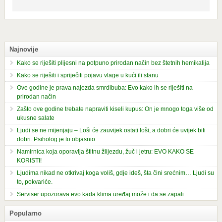
Najnovije
Kako se riješiti plijesni na potpuno prirodan način bez štetnih hemikalija
Kako se riješiti i spriječiti pojavu vlage u kući ili stanu
Ove godine je prava najezda smrdibuba: Evo kako ih se riješiti na
prirodan način
Zašto ove godine trebate napraviti kiseli kupus: On je mnogo toga više od
ukusne salate
Ljudi se ne mijenjaju – Loši će zauvijek ostati loši, a dobri će uvijek biti
dobri: Psiholog je to objasnio
Namirnica koja oporavlja štitnu žlijezdu, žuč i jetru: EVO KAKO SE
KORISTI!
Ljudima nikad ne otkrivaj koga voliš, gdje ideš, šta čini srećnim… Ljudi su
to, pokvariće.
Serviser upozorava evo kada klima uređaj može i da se zapali
Popularno