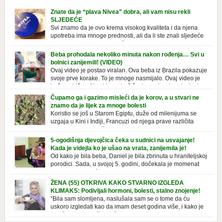
Znate da je “plava Nivea” dobra, ali vam nisu rekli
SLJEDEĆE
Svi znamo da je ovo krema visokog kvaliteta i da njena
upotreba ima mnoge prednosti, ali da li ste znali sljedeće
o njoj. Nivea krema u klasičnoj, plavoj kutiji,
prepoznatljivog mirisa i jednostavne formule, jeste nezamenljiv inventar
Beba prohodala nekoliko minuta nakon rođenja… Svi u
u kupatilima i muškaraca i žena. Mnogi ljudi se ne odvajaju od nje, pa je
bolnici zanijemili! (VIDEO)
čak nose sa […]
Ovaj video je postao viralan. Ova beba iz Brazila pokazuje
svoje prve korake. To je mnoge nasmijalo. Ovaj video je
baš neobičan. Ne viđamo baš često ovakve korake kod
novorođenih beba. Video je snimila babica, pregledalo ga je preko 80
Čupamo ga i gazimo misleći da je korov, a u stvari ne
miliona ljudi. Ove babice su ostale u čudu nakon što su vidjeli kako
znamo da je lijek za mnoge bolesti
beba želi […]
Koristio se još u Starom Egiptu, duže od milenijuma se
uzgaja u Kini i Indiji, Francuzi od njega prave različita
tradicionalna jela i čorbe… Jedino mi gazimo po njemu,
čupamo ga i bacamo kao korov! Tušt je jednogodišnji, ali vrlo uporan
5-ogodišnja djevojčica čeka u sudnici na usvajanje!
“korov” koji, ka­da nam se jednom nastani u bašti ili dvorištu, teško ga se
Kada je videjla ko je ušao na vrata, zanijemila je!
[…]
Od kako je bila beba, Daniel je bila zbrinuta u hraniteljskoj
porodici. Sada, u svojoj 5. godini, dočekala je momenat
usvajanja, kada će dobiti novu, stalnu porodicu. Ovaj dan
je bio veoma poseban za djevojčicu i njenu novu porodicu, ali je uskoro
ŽENA (55) OTKRIVA KAKO STVARNO IZGLEDA
postao još čarobniji, zahvaljujući socijalnom radniku koji poznaje
KLIMAKS: Podivljali hormoni, bolesti, stalno znojenje!
Daniel. Njenoj novoj porodici je […]
“Bila sam slomljena, naslušala sam se o tome da ću
uskoro izgledati kao da imam deset godina više, i kako je
to težak period u životu žene, podloga za mnoge bolesti,