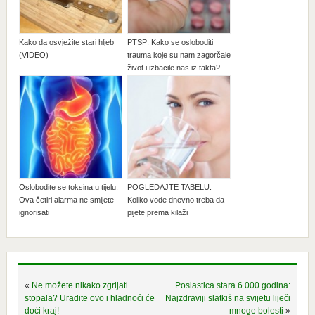
Kako da osvježite stari hljeb
PTSP: Kako se osloboditi
(VIDEO)
trauma koje su nam zagorčale
život i izbacile nas iz takta?
Oslobodite se toksina u tijelu:
POGLEDAJTE TABELU:
Ova četiri alarma ne smijete
Koliko vode dnevno treba da
ignorisati
pijete prema kilaži
«
Ne možete nikako zgrijati
Poslastica stara 6.000 godina:
stopala? Uradite ovo i hladnoći će
Najzdraviji slatkiš na svijetu liječi
doći kraj!
mnoge bolesti
»