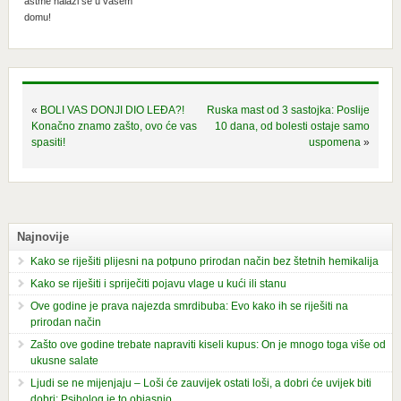
astme nalazi se u vašem
domu!
«
BOLI VAS DONJI DIO LEĐA?!
Ruska mast od 3 sastojka: Poslije
Konačno znamo zašto, ovo će vas
10 dana, od bolesti ostaje samo
spasiti!
uspomena
»
Najnovije
Kako se riješiti plijesni na potpuno prirodan način bez štetnih hemikalija
Kako se riješiti i spriječiti pojavu vlage u kući ili stanu
Ove godine je prava najezda smrdibuba: Evo kako ih se riješiti na
prirodan način
Zašto ove godine trebate napraviti kiseli kupus: On je mnogo toga više od
ukusne salate
Ljudi se ne mijenjaju – Loši će zauvijek ostati loši, a dobri će uvijek biti
dobri: Psiholog je to objasnio