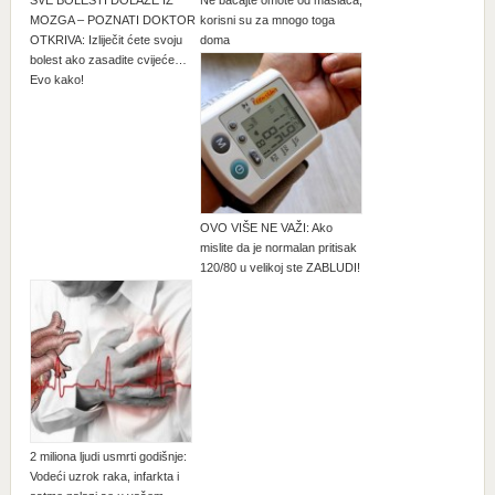
MOZGA – POZNATI DOKTOR
korisni su za mnogo toga
OTKRIVA: Izliječit ćete svoju
doma
bolest ako zasadite cvijeće…
Evo kako!
OVO VIŠE NE VAŽI: Ako
mislite da je normalan pritisak
120/80 u velikoj ste ZABLUDI!
2 miliona ljudi usmrti godišnje:
Vodeći uzrok raka, infarkta i