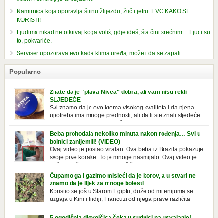
Namirnica koja oporavlja štitnu žlijezdu, žuč i jetru: EVO KAKO SE
KORISTI!
Ljudima nikad ne otkrivaj koga voliš, gdje ideš, šta čini srećnim… Ljudi su
to, pokvariće.
Serviser upozorava evo kada klima uređaj može i da se zapali
Popularno
Znate da je “plava Nivea” dobra, ali vam nisu rekli
SLJEDEĆE
Svi znamo da je ovo krema visokog kvaliteta i da njena
upotreba ima mnoge prednosti, ali da li ste znali sljedeće
o njoj. Nivea krema u klasičnoj, plavoj kutiji,
prepoznatljivog mirisa i jednostavne formule, jeste nezamenljiv inventar
Beba prohodala nekoliko minuta nakon rođenja… Svi u
u kupatilima i muškaraca i žena. Mnogi ljudi se ne odvajaju od nje, pa je
bolnici zanijemili! (VIDEO)
čak nose sa […]
Ovaj video je postao viralan. Ova beba iz Brazila pokazuje
svoje prve korake. To je mnoge nasmijalo. Ovaj video je
baš neobičan. Ne viđamo baš često ovakve korake kod
novorođenih beba. Video je snimila babica, pregledalo ga je preko 80
Čupamo ga i gazimo misleći da je korov, a u stvari ne
miliona ljudi. Ove babice su ostale u čudu nakon što su vidjeli kako
znamo da je lijek za mnoge bolesti
beba želi […]
Koristio se još u Starom Egiptu, duže od milenijuma se
uzgaja u Kini i Indiji, Francuzi od njega prave različita
tradicionalna jela i čorbe… Jedino mi gazimo po njemu,
čupamo ga i bacamo kao korov! Tušt je jednogodišnji, ali vrlo uporan
5-ogodišnja djevojčica čeka u sudnici na usvajanje!