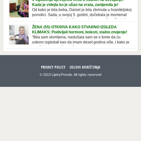
“korov” koji, ka­da nam se jednom nastani u bašti ili dvorištu, teško ga se
Kada je videjla ko je ušao na vrata, zanijemila je!
[…]
Od kako je bila beba, Daniel je bila zbrinuta u hraniteljskoj
porodici. Sada, u svojoj 5. godini, dočekala je momenat
usvajanja, kada će dobiti novu, stalnu porodicu. Ovaj dan
je bio veoma poseban za djevojčicu i njenu novu porodicu, ali je uskoro
ŽENA (55) OTKRIVA KAKO STVARNO IZGLEDA
postao još čarobniji, zahvaljujući socijalnom radniku koji poznaje
KLIMAKS: Podivljali hormoni, bolesti, stalno znojenje!
Daniel. Njenoj novoj porodici je […]
“Bila sam slomljena, naslušala sam se o tome da ću
uskoro izgledati kao da imam deset godina više, i kako je
to težak period u životu žene, podloga za mnoge bolesti,
gotovo da nema lijeka”, priča Violeta. “Kada sam napunila 48 godina,
osjetila sam da mi je menopauze ne samo bliža, nego da već “kuca […]
PRIVACY POLICY
USLOVI KORIŠTENJA
© 2013 LijekizPrirode. All rights reserved