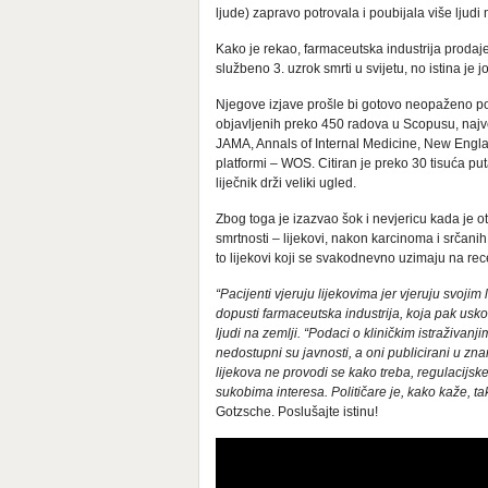
ljude) zapravo potrovala i poubijala više ljudi 
Kako je rekao, farmaceutska industrija prodaje o
službeno 3. uzrok smrti u svijetu, no istina je 
Njegove izjave prošle bi gotovo neopaženo pod “t
objavljenih preko 450 radova u Scopusu, najve
JAMA, Annals of Internal Medicine, New Engla
platformi – WOS. Citiran je preko 30 tisuća puta
liječnik drži veliki ugled.
Zbog toga je izazvao šok i nevjericu kada je otk
smrtnosti – lijekovi, nakon karcinoma i srčanih
to lijekovi koji se svakodnevno uzimaju na rece
“Pacijenti vjeruju lijekovima jer vjeruju svojim
dopusti farmaceutska industrija, koja pak usk
ljudi na zemlji. “Podaci o kliničkim istraživanjim
nedostupni su javnosti, a oni publicirani u zna
lijekova ne provodi se kako treba, regulacijsk
sukobima interesa. Političare je, kako kaže, ta
Gotzsche. Poslušajte istinu!