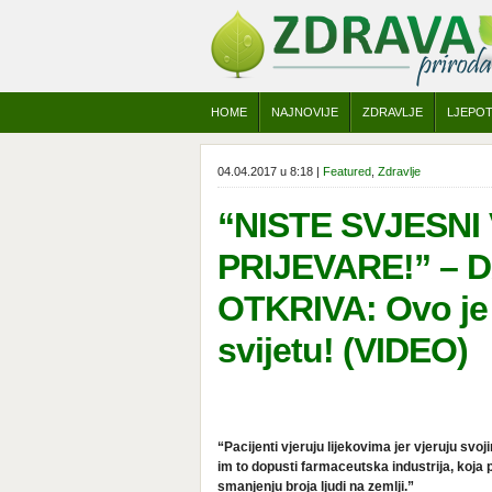
HOME
NAJNOVIJE
ZDRAVLJE
LJEPO
04.04.2017 u 8:18 |
Featured
,
Zdravlje
“NISTE SVJESNI
PRIJEVARE!” – 
OTKRIVA: Ovo je n
svijetu! (VIDEO)
“Pacijenti vjeruju lijekovima jer vjeruju svoj
im to dopusti farmaceutska industrija, koja
smanjenju broja ljudi na zemlji.”