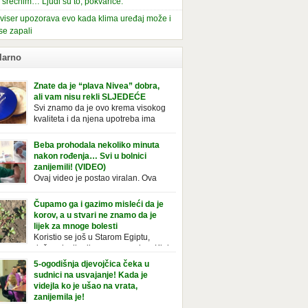
i srećnim… Ljudi su to, pokvariće.
viser upozorava evo kada klima uređaj može i
se zapali
larno
Znate da je “plava Nivea” dobra,
ali vam nisu rekli SLJEDEĆE
Svi znamo da je ovo krema visokog
kvaliteta i da njena upotreba ima
mnoge prednosti, ali da li ste znali
deće o njoj. Nivea krema u klasičnoj, plavoj
Beba prohodala nekoliko minuta
ji, prepoznatljivog mirisa i jednostavne
nakon rođenja… Svi u bolnici
ule, jeste nezamenljiv inventar u kupatilima i
zanijemili! (VIDEO)
araca i žena. Mnogi ljudi se ne odvajaju od
Ovaj video je postao viralan. Ova
 pa je čak nose sa […]
beba iz Brazila pokazuje svoje prve
ke. To je mnoge nasmijalo. Ovaj video je baš
Čupamo ga i gazimo misleći da je
ičan. Ne viđamo baš često ovakve korake
korov, a u stvari ne znamo da je
novorođenih beba. Video je snimila babica,
lijek za mnoge bolesti
ledalo ga je preko 80 miliona ljudi. Ove
Koristio se još u Starom Egiptu,
ce su ostale u čudu nakon što su vidjeli kako
duže od milenijuma se uzgaja u Kini
 želi […]
iji, Francuzi od njega prave različita
5-ogodišnja djevojčica čeka u
icionalna jela i čorbe… Jedino mi gazimo po
sudnici na usvajanje! Kada je
u, čupamo ga i bacamo kao korov! Tušt je
videjla ko je ušao na vrata,
ogodišnji, ali vrlo uporan “korov” koji, ka­da
zanijemila je!
se jednom nastani u bašti ili dvorištu, teško
Od kako je bila beba, Daniel je bila