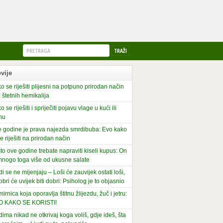
vije
o se riješiti plijesni na potpuno prirodan način
 štetnih hemikalija
o se riješiti i spriječiti pojavu vlage u kući ili
nu
 godine je prava najezda smrdibuba: Evo kako
se riješiti na prirodan način
to ove godine trebate napraviti kiseli kupus: On
mnogo toga više od ukusne salate
di se ne mijenjaju – Loši će zauvijek ostati loši,
obri će uvijek biti dobri: Psiholog je to objasnio
irnica koja oporavlja štitnu žlijezdu, žuč i jetru:
O KAKO SE KORISTI!
dima nikad ne otkrivaj koga voliš, gdje ideš, šta