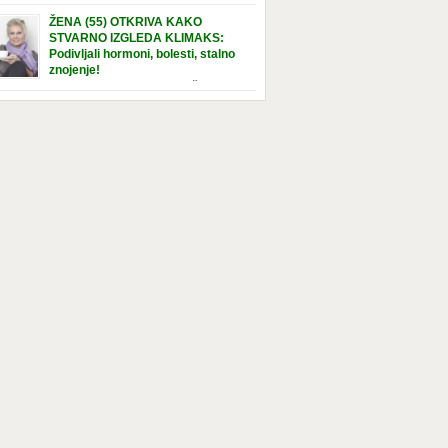
e […]
nuta u hraniteljskoj porodici. Sada, u svojoj 5.
ŽENA (55) OTKRIVA KAKO
ni, dočekala je momenat usvajanja, kada će
STVARNO IZGLEDA KLIMAKS:
ti novu, stalnu porodicu. Ovaj dan je bio
Podivljali hormoni, bolesti, stalno
a poseban za djevojčicu i njenu novu
znojenje!
dicu, ali je uskoro postao još čarobniji,
“Bila sam slomljena, naslušala sam
aljujući socijalnom radniku koji poznaje
 tome da ću uskoro izgledati kao da imam
el. Njenoj novoj porodici je […]
t godina više, i kako je to težak period u
tu žene, podloga za mnoge bolesti, gotovo da
 lijeka”, priča Violeta. “Kada sam napunila
odina, osjetila sam da mi je menopauze ne
 bliža, nego da već “kuca […]