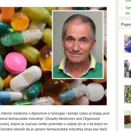
čin
Ser
da 
Popu
slje
kuti
form
mušk
nje,
kora
neob
kod 
preg
babi
beba
i Ind
t interne medicine s diplomom iz biologije i kemije izdao je knjigu pod
trad
riminal farmacutske industrije” (Deadly Medicines and Organised
njem
), kojom je izazvao velike polemike u svijetu jer je u toj knjizi on
jedn
nam 
čanstva rekavši da je upravo farmaceutska industrija (koja kao liječi