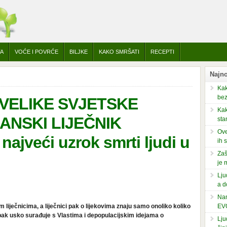
TA
VOĆE I POVRĆE
BILJKE
KAKO SMRŠATI
RECEPTI
Najno
Kak
bez
 VELIKE SVJETSKE
Kak
DANSKI LIJEČNIK
sta
Ove
ajveći uzrok smrti ljudi u
ih 
Zaš
je 
Lju
a d
Nam
im liječnicima, a liječnici pak o lijekovima znaju samo onoliko koliko
EV
 pak usko surađuje s Vlastima i depopulacijskim idejama o
Lju