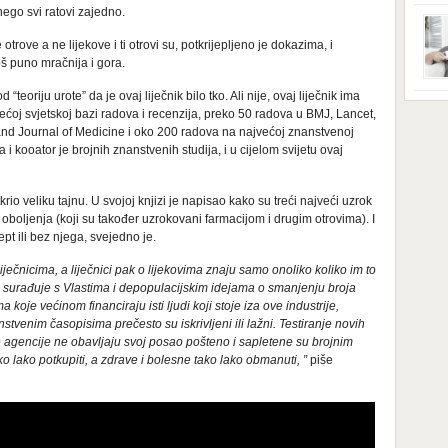
ga s
nego svi ratovi zajedno.
zbri
godi
trove a ne lijekove i ti otrovi su, potkrijepljeno je dokazima, i
dobi
još puno mračnija i gora.
veom
poro
zahv
eoriju urote” da je ovaj liječnik bilo tko. Ali nije, ovaj liječnik ima
se o
Dani
ćoj svjetskoj bazi radova i recenzija, preko 50 radova u BMJ, Lancet,
dese
nd Journal of Medicine i oko 200 radova na najvećoj znanstvenoj
živo
nema
 i kooator je brojnih znanstvenih studija, i u cijelom svijetu ovaj
48 g
samo
rio veliku tajnu. U svojoj knjizi je napisao kako su treći najveći uzrok
 oboljenja (koji su također uzrokovani farmacijom i drugim otrovima). I
pt ili bez njega, svejedno je.
 liječnicima, a liječnici pak o lijekovima znaju samo onoliko koliko im to
o surađuje s Vlastima i depopulacijskim idejama o smanjenju broja
a koje većinom financiraju isti ljudi koji stoje iza ove industrije,
nstvenim časopisima prečesto su iskrivljeni ili lažni. Testiranje novih
e agencije ne obavljaju svoj posao pošteno i sapletene su brojnim
ko lako potkupiti, a zdrave i bolesne tako lako obmanuti, ”
piše