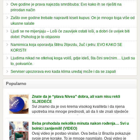
Ove godine je prava najezda smrdibuba: Evo kako ih se riješiti na
prirodan način
Zašto ove godine trebate napraviti kiseli kupus: On je mnogo toga više od
ukusne salate
Ljudi se ne mijenjaju – Loši će zauvijek ostati loši, a dobri će uvijek biti
dobri: Psiholog je to objasnio
Namirnica koja oporavlja štitnu žlijezdu, žuč i jetru: EVO KAKO SE
KORISTI!
Ljudima nikad ne otkrivaj koga voliš, gdje ideš, šta čini srećnim… Ljudi su
to, pokvariće.
Serviser upozorava evo kada klima uređaj može i da se zapali
Popularno
Znate da je “plava Nivea” dobra, ali vam nisu rekli
SLJEDEĆE
Svi znamo da je ovo krema visokog kvaliteta i da njena
upotreba ima mnoge prednosti, ali da li ste znali sljedeće
o njoj. Nivea krema u klasičnoj, plavoj kutiji,
prepoznatljivog mirisa i jednostavne formule, jeste nezamenljiv inventar
Beba prohodala nekoliko minuta nakon rođenja… Svi u
u kupatilima i muškaraca i žena. Mnogi ljudi se ne odvajaju od nje, pa je
bolnici zanijemili! (VIDEO)
čak nose sa […]
Ovaj video je postao viralan. Ova beba iz Brazila pokazuje
svoje prve korake. To je mnoge nasmijalo. Ovaj video je