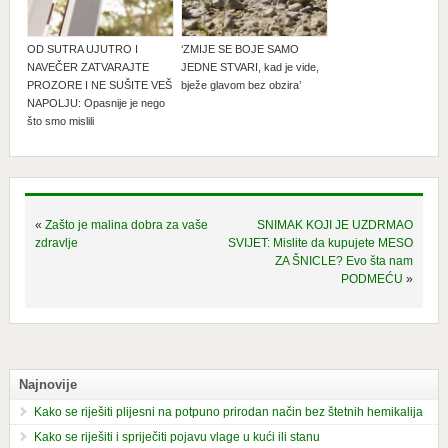
OD SUTRA UJUTRO I
‘ZMIJE SE BOJE SAMO
NAVEČER ZATVARAJTE
JEDNE STVARI, kad je vide,
PROZORE I NE SUŠITE VEŠ
bježe glavom bez obzira’
NAPOLJU: Opasnije je nego
što smo mislili
«
Zašto je malina dobra za vaše
SNIMAK KOJI JE UZDRMAO
zdravlje
SVIJET: Mislite da kupujete MESO
ZA ŠNICLE? Evo šta nam
PODMEĆU
»
Najnovije
Kako se riješiti plijesni na potpuno prirodan način bez štetnih hemikalija
Kako se riješiti i spriječiti pojavu vlage u kući ili stanu