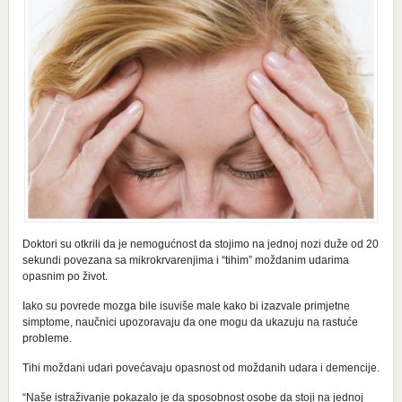
Doktori su otkrili da je nemogućnost da stojimo na jednoj nozi duže od 20
sekundi povezana sa mikrokrvarenjima i “tihim” moždanim udarima
opasnim po život.
Iako su povrede mozga bile isuviše male kako bi izazvale primjetne
simptome, naučnici upozoravaju da one mogu da ukazuju na rastuće
probleme.
Tihi moždani udari povećavaju opasnost od moždanih udara i demencije.
“Naše istraživanje pokazalo je da sposobnost osobe da stoji na jednoj