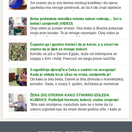
Svi znamo da je ovo krema visokog kvaliteta i da njena
upotreba ima mnoge prednosti, ali da li ste znali sljedeće
o njoj. Nivea krema u klasičnoj, plavoj kutiji,
prepoznatljivog mirisa i jednostavne formule, jeste nezamenljiv inventar
Beba prohodala nekoliko minuta nakon rođenja… Svi u
u kupatilima i muškaraca i žena. Mnogi ljudi se ne odvajaju od nje, pa je
bolnici zanijemili! (VIDEO)
čak nose sa […]
Ovaj video je postao viralan. Ova beba iz Brazila pokazuje
svoje prve korake. To je mnoge nasmijalo. Ovaj video je
baš neobičan. Ne viđamo baš često ovakve korake kod
novorođenih beba. Video je snimila babica, pregledalo ga je preko 80
Čupamo ga i gazimo misleći da je korov, a u stvari ne
miliona ljudi. Ove babice su ostale u čudu nakon što su vidjeli kako
znamo da je lijek za mnoge bolesti
beba želi […]
Koristio se još u Starom Egiptu, duže od milenijuma se
uzgaja u Kini i Indiji, Francuzi od njega prave različita
tradicionalna jela i čorbe… Jedino mi gazimo po njemu,
čupamo ga i bacamo kao korov! Tušt je jednogodišnji, ali vrlo uporan
5-ogodišnja djevojčica čeka u sudnici na usvajanje!
“korov” koji, ka­da nam se jednom nastani u bašti ili dvorištu, teško ga se
Kada je videjla ko je ušao na vrata, zanijemila je!
[…]
Od kako je bila beba, Daniel je bila zbrinuta u hraniteljskoj
porodici. Sada, u svojoj 5. godini, dočekala je momenat
usvajanja, kada će dobiti novu, stalnu porodicu. Ovaj dan
je bio veoma poseban za djevojčicu i njenu novu porodicu, ali je uskoro
ŽENA (55) OTKRIVA KAKO STVARNO IZGLEDA
postao još čarobniji, zahvaljujući socijalnom radniku koji poznaje
KLIMAKS: Podivljali hormoni, bolesti, stalno znojenje!
Daniel. Njenoj novoj porodici je […]
“Bila sam slomljena, naslušala sam se o tome da ću
uskoro izgledati kao da imam deset godina više, i kako je
to težak period u životu žene, podloga za mnoge bolesti,
gotovo da nema lijeka”, priča Violeta. “Kada sam napunila 48 godina,
osjetila sam da mi je menopauze ne samo bliža, nego da već “kuca […]