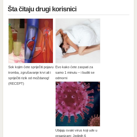
Šta čitaju drugi korisnici
Sok kojim ćete spriječiti pojavu
Evo kako ćete zaspati za
tromba, zgrušavanje krvi ali i
samo 1 minutu – i buditi se
spriječiti rizik od moždanog!
odmorni
(RECEPT)
Ubijaju svaki virus koji uđe u
organizam: Jedinih 6