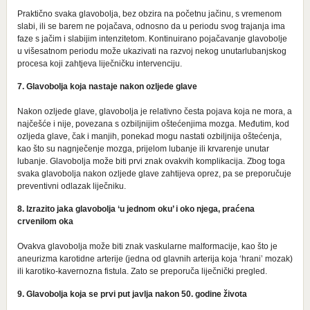
Praktično svaka glavobolja, bez obzira na početnu jačinu, s vremenom
slabi, ili se barem ne pojačava, odnosno da u periodu svog trajanja ima
faze s jačim i slabijim intenzitetom. Kontinuirano pojačavanje glavobolje
u višesatnom periodu može ukazivati na razvoj nekog unutarlubanjskog
procesa koji zahtjeva liječničku intervenciju.
7. Glavobolja koja nastaje nakon ozljede glave
Nakon ozljede glave, glavobolja je relativno česta pojava koja ne mora, a
najčešće i nije, povezana s ozbiljnijim oštećenjima mozga. Međutim, kod
ozljeda glave, čak i manjih, ponekad mogu nastati ozbiljnija oštećenja,
kao što su nagnječenje mozga, prijelom lubanje ili krvarenje unutar
lubanje. Glavobolja može biti prvi znak ovakvih komplikacija. Zbog toga
svaka glavobolja nakon ozljede glave zahtijeva oprez, pa se preporučuje
preventivni odlazak liječniku.
8. Izrazito jaka glavobolja ‘u jednom oku’ i oko njega, praćena
crvenilom oka
Ovakva glavobolja može biti znak vaskularne malformacije, kao što je
aneurizma karotidne arterije (jedna od glavnih arterija koja ‘hrani’ mozak)
ili karotiko-kavernozna fistula. Zato se preporuča liječnički pregled.
9. Glavobolja koja se prvi put javlja nakon 50. godine života