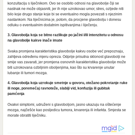
konzultaciju s liječnikom. Ovo se osobito odnosi na glavobolje čiji se
nastnak ne može objasniti, jer ih nije uzrokovao umor, stres, ozljede niti
bilo koje drugo stanje koje bi se eventualno mogla povezati s njezinim
nastankom. Na liječnicima je, potom, da procjene glavobolju i donesu
odluku o eventualnim dodatnim ispitivanjima i liječenju.
3. Glavobolja koja se bitno razlikuje po jačini i/ili intenzitetu u odnosu
na glavobolje kakve inače imate
Svaka promjena karakteristika glavobolje kakvu osobe već prepoznaju,
zahtjeva određenu mjeru opreza. Odprije prisutna sklonost glavobolji ne
smije vas zavarati, jer promjena osnovnih karakteristika glavobolje može
biti uzrokovana ozbiljnim oboljenjima, kao što su krvarenje unutar
lubanje ili tumori mozga.
4. Glavobolja koja uzrokuje smetnje u govoru, otežano pokretanje ruke
ili noge, poremećaj ravnoteže, slabiji vid, konfuzija ili gubitak
pamćenja
Ovakvi simptomi, udruženi s glavoboljom, jasno ukazuju na oštećenje
mozga, najčešće kao posljedicu tumora, krvarenja ili infarkta. Smjesta se
morate obratiti liječniku.