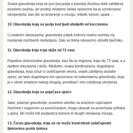
Svaka glavobolja koja se prvi put javlja u kasnijoj životnoj dobi zahtijeva
posebnu pažnju, jer postoji relativno velika opasnost da je uzrokovana
oboljenjima, kao što su krvarenje u mozgu, infarkt, tumori, upale…
10. Glavobolja koja se javlja kod ljudi oboljelih od karcinoma
U ovakvim situacijama, glavobolja uvijek indicira realnu sumnju na
nastanak moždanih metastaza. Zato se treba obavezno obratiti liječniku.
11. Glavobolja koja traje duže od 72 sata
Pojedine dobroćudne glavobolje, kao što je migrena, traju do 72 sata, a u
rijetkim situcijama i duže. Međutim, svaka kontinuirana, dugotrajna
glavobolja, koja izlazi iz uobičajenih okvira, uvijek zahtijeva dodatni
oprez, jer tako dugotrajna bol upozorava na sekundarnu glavobolju, koja
je u stvari simptom nekog drugog, ponekad i vrlo ozbiljnog oboljenja.
12. Glavobolja koja se pojačava ujutro
Jake, jutarnje glavobolje, posebno ukoliko su praćene osjećajem
mučnine i nagonom za povraćanjem, mogu ukazati na povećanje pritiska
u glavi, što može biti posljedica tumora ili drugih oboljenja mozga.
13. Česta glavobolja, koja se ne može kontrolirati uobičajenim
lijekovima protiv bolova