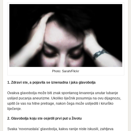
Photo: Sarah/Flickr
1. Zdravi ste, a pojavila se iznenadna i jaka glavobolja
Ovakva glavobolja može biti znak spontanog krvarenja unutar lubanje
uslijed pucanja aneurizme. Ukoliko liječnik posumnja na ovu dijagnozu,
upitit će vas na hitne pretrage, nakon čega može uslijediti i kirurško
liječenje.
2. Glavobolja koju ste osjetili prvi put u životu
Svaka ‘novonastala’ glavobolja, kakvu ranije niste iskusili, zahtjeva