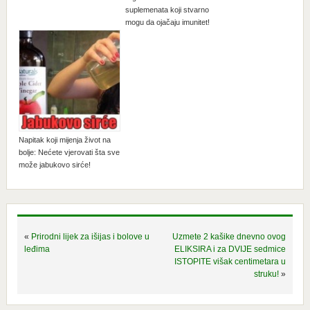
suplemenata koji stvarno
mogu da ojačaju imunitet!
Napitak koji mijenja život na
bolje: Nećete vjerovati šta sve
može jabukovo sirće!
«
Prirodni lijek za išijas i bolove u
Uzmete 2 kašike dnevno ovog
leđima
ELIKSIRA i za DVIJE sedmice
ISTOPITE višak centimetara u
struku!
»