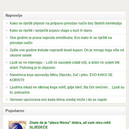
Najnovije
Kako se riješiti plijesni na potpuno prirodan način bez štetnih hemikalija
Kako se riješiti i spriječiti pojavu vlage u kući ili stanu
Ove godine je prava najezda smrdibuba: Evo kako ih se riješiti na
prirodan način
Zašto ove godine trebate napraviti kiseli kupus: On je mnogo toga više od
ukusne salate
Ljudi se ne mijenjaju – Loši će zauvijek ostati loši, a dobri će uvijek biti
dobri: Psiholog je to objasnio
Namirnica koja oporavlja štitnu žlijezdu, žuč i jetru: EVO KAKO SE
KORISTI!
Ljudima nikad ne otkrivaj koga voliš, gdje ideš, šta čini srećnim… Ljudi su
to, pokvariće.
Serviser upozorava evo kada klima uređaj može i da se zapali
Popularno
Znate da je “plava Nivea” dobra, ali vam nisu rekli
SLJEDEĆE