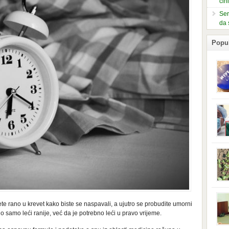
čin
Ser
da 
Popu
slje
kuti
form
mušk
nje,
kora
neob
kod 
preg
babi
beba
i Ind
trad
e rano u krevet kako biste se naspavali, a ujutro se probudite umorni
njem
no samo leći ranije, već da je potrebno leći u pravo vrijeme.
jedn
nam 