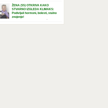
e […]
nuta u hraniteljskoj porodici. Sada, u svojoj 5.
ŽENA (55) OTKRIVA KAKO
ni, dočekala je momenat usvajanja, kada će
STVARNO IZGLEDA KLIMAKS:
ti novu, stalnu porodicu. Ovaj dan je bio
Podivljali hormoni, bolesti, stalno
a poseban za djevojčicu i njenu novu
znojenje!
dicu, ali je uskoro postao još čarobniji,
“Bila sam slomljena, naslušala sam
aljujući socijalnom radniku koji poznaje
 tome da ću uskoro izgledati kao da imam
el. Njenoj novoj porodici je […]
t godina više, i kako je to težak period u
tu žene, podloga za mnoge bolesti, gotovo da
 lijeka”, priča Violeta. “Kada sam napunila
odina, osjetila sam da mi je menopauze ne
 bliža, nego da već “kuca […]