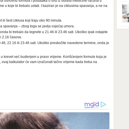
 na osnovnu formula i podataka o snu iz oblasti medicine računa u
ga s
zbri
me u koje bi trebalo ustati. I baziran je na ciklusima spavanja, a ne na
godi
dobi
veom
ili šest ciklusa koji traju oko 90 minuta.
poro
a spavanja – zbog toga se javlja osjećaj umora.
zahv
se o
onda bi trebalo da legnete u 21.46 ili 23.46 sati. Ukoliko ipak ostajete
Dani
dese
li 2.16 časova.
živo
0.46, 22.16 ili 23.46 sati. Ukoliko preskočite navedene termine, onda je
nema
48 g
samo
u krevet već buđenjem u pravo vrijeme. Korišćenjem formule koja je
ovaj kalkulator će vam izračunati tačno vrijeme kada treba na