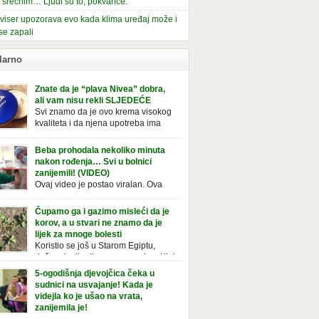
i srećnim… Ljudi su to, pokvariće.
viser upozorava evo kada klima uređaj može i
se zapali
larno
Znate da je “plava Nivea” dobra,
ali vam nisu rekli SLJEDEĆE
Svi znamo da je ovo krema visokog
kvaliteta i da njena upotreba ima
mnoge prednosti, ali da li ste znali
deće o njoj. Nivea krema u klasičnoj, plavoj
Beba prohodala nekoliko minuta
ji, prepoznatljivog mirisa i jednostavne
nakon rođenja… Svi u bolnici
ule, jeste nezamenljiv inventar u kupatilima i
zanijemili! (VIDEO)
araca i žena. Mnogi ljudi se ne odvajaju od
Ovaj video je postao viralan. Ova
 pa je čak nose sa […]
beba iz Brazila pokazuje svoje prve
ke. To je mnoge nasmijalo. Ovaj video je baš
Čupamo ga i gazimo misleći da je
ičan. Ne viđamo baš često ovakve korake
korov, a u stvari ne znamo da je
novorođenih beba. Video je snimila babica,
lijek za mnoge bolesti
ledalo ga je preko 80 miliona ljudi. Ove
Koristio se još u Starom Egiptu,
ce su ostale u čudu nakon što su vidjeli kako
duže od milenijuma se uzgaja u Kini
 želi […]
iji, Francuzi od njega prave različita
5-ogodišnja djevojčica čeka u
icionalna jela i čorbe… Jedino mi gazimo po
sudnici na usvajanje! Kada je
u, čupamo ga i bacamo kao korov! Tušt je
videjla ko je ušao na vrata,
ogodišnji, ali vrlo uporan “korov” koji, ka­da
zanijemila je!
se jednom nastani u bašti ili dvorištu, teško
Od kako je bila beba, Daniel je bila