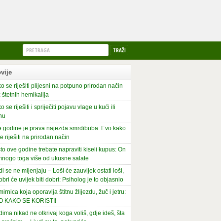
vije
o se riješiti plijesni na potpuno prirodan način
 štetnih hemikalija
o se riješiti i spriječiti pojavu vlage u kući ili
nu
 godine je prava najezda smrdibuba: Evo kako
se riješiti na prirodan način
to ove godine trebate napraviti kiseli kupus: On
mnogo toga više od ukusne salate
di se ne mijenjaju – Loši će zauvijek ostati loši,
obri će uvijek biti dobri: Psiholog je to objasnio
irnica koja oporavlja štitnu žlijezdu, žuč i jetru:
O KAKO SE KORISTI!
dima nikad ne otkrivaj koga voliš, gdje ideš, šta