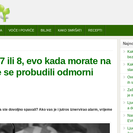
TA
VOĆE I POVRĆE
BILJKE
KAKO SMRŠATI
RECEPTI
Najno
Kak
bez
7 ili 8, evo kada morate na
Kak
e se probudili odmorni
sta
Ove
ih 
Zaš
je 
Lju
a d
a ste dovoljno spavali? Ako vas je i jutros iznervirao alarm, vrijeme
Nam
EV
Lju