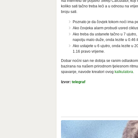
Na internetu se pojavio Sleep Calculator, koji
koliko sati tačno treba leći a u odnosu na vrije
broju sati.
Poznato je da čovjek tokom noći ima pet 
Ako čovjeka alarm probudi usred ciklus
Ako treba da ustanete tačno u 7 ujutro, 
napolju malo duže, onda lezite u 0.46 i
Ako ustajete u 6 ujutro, onda lezite u 2
1.16 pravo vrijeme.
Dobar noćni san ne dobija se ranim odlaskom 
bazirana na našem prirodnom tjelesnom ritmu, 
spavanje, navode kreatori ovog
kalkulatora
.
Izvor:
telegraf