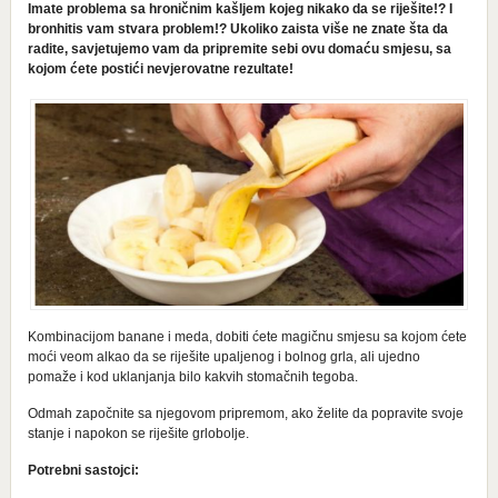
Imate problema sa hroničnim kašljem kojeg nikako da se riješite!? I
bronhitis vam stvara problem!? Ukoliko zaista više ne znate šta da
radite, savjetujemo vam da pripremite sebi ovu domaću smjesu, sa
kojom ćete postići nevjerovatne rezultate!
Kombinacijom banane i meda, dobiti ćete magičnu smjesu sa kojom ćete
moći veom alkao da se riješite upaljenog i bolnog grla, ali ujedno
pomaže i kod uklanjanja bilo kakvih stomačnih tegoba.
Odmah započnite sa njegovom pripremom, ako želite da popravite svoje
stanje i napokon se riješite grlobolje.
Potrebni sastojci: