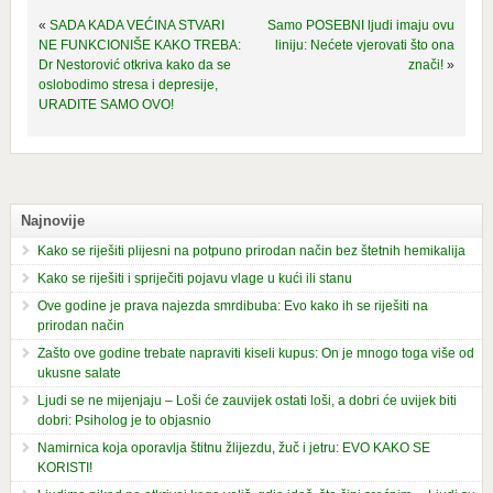
«
SADA KADA VEĆINA STVARI
Samo POSEBNI ljudi imaju ovu
NE FUNKCIONIŠE KAKO TREBA:
liniju: Nećete vjerovati što ona
Dr Nestorović otkriva kako da se
znači!
»
oslobodimo stresa i depresije,
URADITE SAMO OVO!
Najnovije
Kako se riješiti plijesni na potpuno prirodan način bez štetnih hemikalija
Kako se riješiti i spriječiti pojavu vlage u kući ili stanu
Ove godine je prava najezda smrdibuba: Evo kako ih se riješiti na
prirodan način
Zašto ove godine trebate napraviti kiseli kupus: On je mnogo toga više od
ukusne salate
Ljudi se ne mijenjaju – Loši će zauvijek ostati loši, a dobri će uvijek biti
dobri: Psiholog je to objasnio
Namirnica koja oporavlja štitnu žlijezdu, žuč i jetru: EVO KAKO SE
KORISTI!